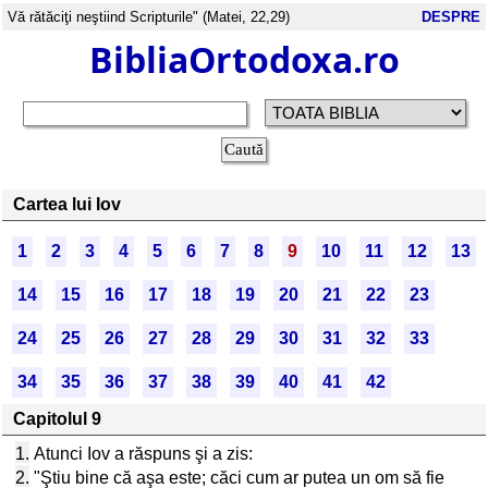
Vă rătăciţi neştiind Scripturile" (Matei, 22,29)
DESPRE
BibliaOrtodoxa.ro
Cartea lui Iov
1
2
3
4
5
6
7
8
9
10
11
12
13
14
15
16
17
18
19
20
21
22
23
24
25
26
27
28
29
30
31
32
33
34
35
36
37
38
39
40
41
42
Capitolul 9
1.
Atunci Iov a răspuns şi a zis:
2.
"Ştiu bine că aşa este; căci cum ar putea un om să fie