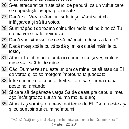
26.
S-au strecurat ca nişte bărci de papură, ca un vultur care
se năpusteşte asupra prăzii sale.
27.
Dacă zic: Vreau să-mi uit suferinţa, să-mi schimb
înfăţişarea şi să fiu voios,
28.
Sunt năpădit de teama chinurilor mele, ştiind bine că Tu
nu mă vei scoate nevinovat.
29.
Dacă sunt vinovat, de ce să mă mai trudesc zadarnic?
30.
Dacă m-aş spăla cu zăpadă şi mi-aş curăţi mâinile cu
leşie,
31.
Atunci Tu tot m-ai cufunda în noroi, încât şi veşmintele
mele s-ar scârbi de mine.
32.
Căci Dumnezeu nu este un om ca mine, ca să stau cu El
de vorbă şi ca să mergem împreună la judecată.
33.
Între noi nu se află un al treilea care să-şi pună mâna
peste noi amândoi
34.
Şi care să depărteze varga Sa de deasupra capului meu,
aşa încât groaza Lui să nu mă mai tulbure;
35.
Atunci aş vorbi şi nu m-aş mai teme de El. Dar nu este aşa
şi eu sunt singur cu mine însumi.
"Vă rătăciţi neştiind Scripturile, nici puterea lui Dumnezeu."
(
Matei, 22,29
)