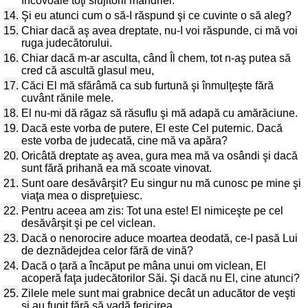
încovoaie toţi slujitorii mândriei.
14.
Şi eu atunci cum o să-I răspund şi ce cuvinte o să aleg?
15.
Chiar dacă aş avea dreptate, nu-I voi răspunde, ci mă voi
ruga judecătorului.
16.
Chiar dacă m-ar asculta, când Îl chem, tot n-aş putea să
cred că ascultă glasul meu,
17.
Căci El mă sfărâmă ca sub furtună şi înmulţeşte fără
cuvânt rănile mele.
18.
El nu-mi dă răgaz să răsuflu şi mă adapă cu amărăciune.
19.
Dacă este vorba de putere, El este Cel puternic. Dacă
este vorba de judecată, cine mă va apăra?
20.
Oricâtă dreptate aş avea, gura mea mă va osândi şi dacă
sunt fără prihană ea mă scoate vinovat.
21.
Sunt oare desăvârşit? Eu singur nu mă cunosc pe mine şi
viaţa mea o dispreţuiesc.
22.
Pentru aceea am zis: Tot una este! El nimiceşte pe cel
desăvârşit şi pe cel viclean.
23.
Dacă o nenorocire aduce moartea deodată, ce-I pasă Lui
de deznădejdea celor fără de vină?
24.
Dacă o ţară a încăput pe mâna unui om viclean, El
acoperă faţa judecătorilor Săi. Şi dacă nu El, cine atunci?
25.
Zilele mele sunt mai grabnice decât un aducător de veşti
şi au fugit fără să vadă fericirea.