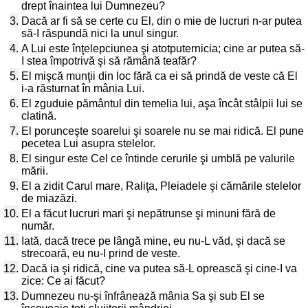
drept înaintea lui Dumnezeu?
3.
Dacă ar fi să se certe cu El, din o mie de lucruri n-ar putea
să-I răspundă nici la unul singur.
4.
A Lui este înţelepciunea şi atotputernicia; cine ar putea să-
I stea împotrivă şi să rămână teafăr?
5.
El mişcă munţii din loc fără ca ei să prindă de veste că El
i-a răsturnat în mânia Lui.
6.
El zguduie pământul din temelia lui, aşa încât stâlpii lui se
clatină.
7.
El porunceşte soarelui şi soarele nu se mai ridică. El pune
pecetea Lui asupra stelelor.
8.
El singur este Cel ce întinde cerurile şi umblă pe valurile
mării.
9.
El a zidit Carul mare, Raliţa, Pleiadele şi cămările stelelor
de miazăzi.
10.
El a făcut lucruri mari şi nepătrunse şi minuni fără de
număr.
11.
Iată, dacă trece pe lângă mine, eu nu-L văd, şi dacă se
strecoară, eu nu-I prind de veste.
12.
Dacă ia şi ridică, cine va putea să-L oprească şi cine-I va
zice: Ce ai făcut?
13.
Dumnezeu nu-şi înfrânează mânia Sa şi sub El se