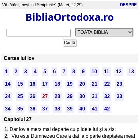
Vă rătăciţi neştiind Scripturile" (Matei, 22,29)
DESPRE
BibliaOrtodoxa.ro
Cartea lui Iov
1
2
3
4
5
6
7
8
9
10
11
12
13
14
15
16
17
18
19
20
21
22
23
24
25
26
27
28
29
30
31
32
33
34
35
36
37
38
39
40
41
42
Capitolul 27
1.
Dar Iov a mers mai departe cu pildele lui şi a zis:
2.
"Viu este Dumnezeu Care a dat la o parte dreptatea mea!