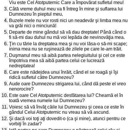
Viu este Cel Atotputernic Care a împovărat sufletul meu!
3.
Câtă vreme duhul meu va fi întreg în mine şi suflarea lui
Dumnezeu în pieptul meu,
4.
Buzele mele nu vor rosti nici un neadevăr şi limba mea nu
va grăi nici o minciună!
5.
Departe de mine gândul să vă dau dreptate! Până când o
fi să-mi dau duhul nu mă voi lepăda de nevinovăţia mea.
6.
Ţin cu tărie la dreptatea mea şi nu voi lăsa-o să-mi scape;
inima mea nu se ruşinează de zilele pe care le-am trăit.
7.
Duşmanul meu să aibă partea nelegiuitului şi cel ce este
împotriva mea să aibă partea celui ce lucrează
nedreptatea!
8.
Care este nădejdea unui înrăit, când el se roagă şi îşi
ridică sufletul către Dumnezeu?
9.
Aude oare Dumnezeu strigarea lui, când dă peste el vreo
nenorocire?
10.
Este oare Cel Atotputernic desfătarea lui? Cheamă el în
toată vremea numele lui Dumnezeu?
11.
Voiesc să vă învăţ căile lui Dumnezeu şi ceea ce este în
gândul Celui Atotputernic nu vreau să vă ascund.
12.
Şi dacă voi toţi aţi dovedit-o (ca şi mine), atunci pentru ce
vorbiţi în zadar?