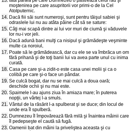
13.
Iată partea pe care Dumnezeu o păstrează celui rău şi
moştenirea pe care asupritorii vor primi-o de la Cel
Atotputernic.
14.
Dacă fiii săi sunt numeroşi, sunt pentru tăişul sabiei şi
odraslele lui nu au atâta pâine cât să se sature:
15.
Câţi mai scapă dintre ai lui vor muri de ciumă şi văduvele
lor nu-i vor jeli.
16.
Dacă adună bani mulţi ca nisipul şi grămădeşte veşminte
multe ca noroiul,
17.
Poate să le grămădească, dar cu ele se va îmbrăca un om
fără prihană şi de toţi banii lui va avea parte unul cu inima
curată.
18.
Casa pe care şi-a zidit-o este casa unei molii şi ca o
colibă pe care şi-o face un pândar.
19.
Se culcă bogat, dar nu se mai culcă a doua oară;
deschide ochii şi nu mai este.
20.
Spaimele l-au ajuns ziua în amiaza mare; în puterea
nopţii, un vârtej l-a smuls.
21.
Vântul de la răsărit l-a spulberat şi se duce; din locul de
unde era îl spulberă.
22.
Dumnezeu îl împovărează fără milă şi înaintea mâinii care
îl pedepseşte el caută să fugă.
23.
Oamenii bat din mâini la priveliştea aceasta şi cu