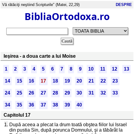
Vă rătăciţi neştiind Scripturile" (Matei, 22,29)
DESPRE
BibliaOrtodoxa.ro
Ieşirea - a doua carte a lui Moise
1
2
3
4
5
6
7
8
9
10
11
12
13
14
15
16
17
18
19
20
21
22
23
24
25
26
27
28
29
30
31
32
33
34
35
36
37
38
39
40
Capitolul 17
1.
După aceea a plecat la drum toată obştea fiilor lui Israel
din pustia Sin, după porunca Domnului, şi a tăbărât la