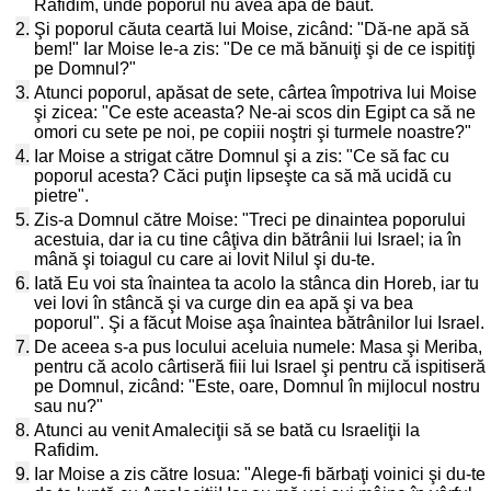
Rafidim, unde poporul nu avea apă de băut.
2.
Şi poporul căuta ceartă lui Moise, zicând: "Dă-ne apă să
bem!" Iar Moise le-a zis: "De ce mă bănuiţi şi de ce ispitiţi
pe Domnul?"
3.
Atunci poporul, apăsat de sete, cârtea împotriva lui Moise
şi zicea: "Ce este aceasta? Ne-ai scos din Egipt ca să ne
omori cu sete pe noi, pe copiii noştri şi turmele noastre?"
4.
Iar Moise a strigat către Domnul şi a zis: "Ce să fac cu
poporul acesta? Căci puţin lipseşte ca să mă ucidă cu
pietre".
5.
Zis-a Domnul către Moise: "Treci pe dinaintea poporului
acestuia, dar ia cu tine câţiva din bătrânii lui Israel; ia în
mână şi toiagul cu care ai lovit Nilul şi du-te.
6.
Iată Eu voi sta înaintea ta acolo la stânca din Horeb, iar tu
vei lovi în stâncă şi va curge din ea apă şi va bea
poporul". Şi a făcut Moise aşa înaintea bătrânilor lui Israel.
7.
De aceea s-a pus locului aceluia numele: Masa şi Meriba,
pentru că acolo cârtiseră fiii lui Israel şi pentru că ispitiseră
pe Domnul, zicând: "Este, oare, Domnul în mijlocul nostru
sau nu?"
8.
Atunci au venit Amaleciţii să se bată cu Israeliţii la
Rafidim.
9.
Iar Moise a zis către Iosua: "Alege-fi bărbaţi voinici şi du-te