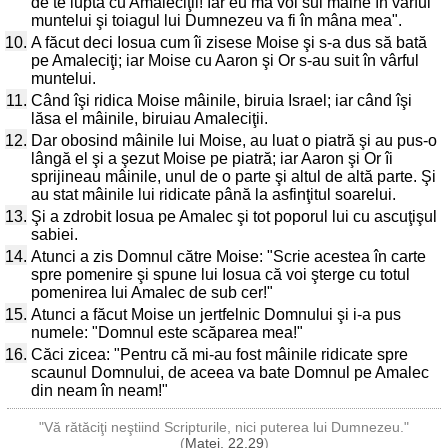
de te luptă cu Amaleciţii! Iar eu mă voi sui mâine în vârful
muntelui şi toiagul lui Dumnezeu va fi în mâna mea".
10.
A făcut deci Iosua cum îi zisese Moise şi s-a dus să bată
pe Amaleciţi; iar Moise cu Aaron şi Or s-au suit în vârful
muntelui.
11.
Când îşi ridica Moise mâinile, biruia Israel; iar când îşi
lăsa el mâinile, biruiau Amaleciţii.
12.
Dar obosind mâinile lui Moise, au luat o piatră şi au pus-o
lângă el şi a şezut Moise pe piatră; iar Aaron şi Or îi
sprijineau mâinile, unul de o parte şi altul de altă parte. Şi
au stat mâinile lui ridicate până la asfinţitul soarelui.
13.
Şi a zdrobit Iosua pe Amalec şi tot poporul lui cu ascuţişul
sabiei.
14.
Atunci a zis Domnul către Moise: "Scrie acestea în carte
spre pomenire şi spune lui Iosua că voi şterge cu totul
pomenirea lui Amalec de sub cer!"
15.
Atunci a făcut Moise un jertfelnic Domnului şi i-a pus
numele: "Domnul este scăparea mea!"
16.
Căci zicea: "Pentru că mi-au fost mâinile ridicate spre
scaunul Domnului, de aceea va bate Domnul pe Amalec
din neam în neam!"
"Vă rătăciţi neştiind Scripturile, nici puterea lui Dumnezeu."
(
Matei, 22,29
)