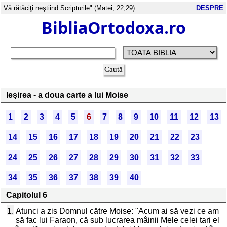
Vă rătăciţi neştiind Scripturile" (Matei, 22,29)
DESPRE
BibliaOrtodoxa.ro
Ieşirea - a doua carte a lui Moise
1
2
3
4
5
6
7
8
9
10
11
12
13
14
15
16
17
18
19
20
21
22
23
24
25
26
27
28
29
30
31
32
33
34
35
36
37
38
39
40
Capitolul 6
1.
Atunci a zis Domnul către Moise: "Acum ai să vezi ce am
să fac lui Faraon, că sub lucrarea mâinii Mele celei tari el