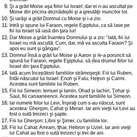
9.
Şi a grăit Moise aşa fiilor lui Israel; dar ei n-au ascultat pe
Moise din pricina deznădejdii şi a greutăţii muncilor lor.
10.
Şi iarăşi a grăit Domnul cu Moise şi i-a zis:
11.
Intră şi spune lui Faraon, regele Egiptului, ca să lase pe
fiii lui Israel să iasă din ţara lui!
12.
Dar Moise a grăit înaintea Domnului şi a zis: "Iată, fiii lui
Israel nu mă ascultă. Cum, dar, mă va asculta Faraon? Şi
apoi eu sunt şi gângav".
13.
Domnul însă a grăit lui Moise şi Aaron şi le-a poruncit să
spună lui Faraon, regele Egiptului, să dea drumul fiilor lui
Israel din ţara Egiptului.
14.
Iată acum începătorii familiilor strămoşeşti: Fiii lui Ruben,
întâi-născutul lui Israel: Enoh şi Falu, Heţron şi Carmi.
Acestea sunt familiile lui Ruben.
15.
Fiii lui Simeon: Iemuel şi Iamin, Ohad şi Iachin, Ţohar şi
Saul, fiii canaaneencii. Acestea sunt familiile lui Simeon.
16.
Iar numele fiilor lui Levi, înşiraţi cum s-au născut, sunt
acestea: Gherşon, Cahat şi Merari. Iar anii vieţii lui Levi au
fost o sută treizeci şi şapte.
17.
Fiii lui Gherşon: Libni şi Şimei, cu familiile lor.
18.
Fiii lui Cahat: Amram, Iţhar, Hebron şi Uziel. Iar anii vieţii
lui Cahat au fost o sută treizeci şi trei de ani.