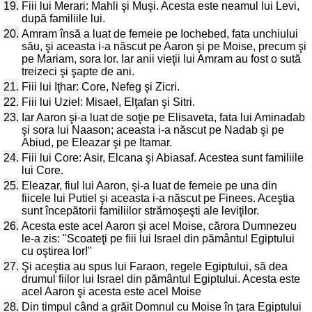
19.
Fiii lui Merari: Mahli şi Muşi. Acesta este neamul lui Levi,
după familiile lui.
20.
Amram însă a luat de femeie pe Iochebed, fata unchiului
său, şi aceasta i-a născut pe Aaron şi pe Moise, precum şi
pe Mariam, sora lor. Iar anii vieţii lui Amram au fost o sută
treizeci şi şapte de ani.
21.
Fiii lui Iţhar: Core, Nefeg şi Zicri.
22.
Fiii lui Uziel: Misael, Elţafan şi Sitri.
23.
Iar Aaron şi-a luat de soţie pe Elisaveta, fata lui Aminadab
şi sora lui Naason; aceasta i-a născut pe Nadab şi pe
Abiud, pe Eleazar şi pe Itamar.
24.
Fiii lui Core: Asir, Elcana şi Abiasaf. Acestea sunt familiile
lui Core.
25.
Eleazar, fiul lui Aaron, şi-a luat de femeie pe una din
fiicele lui Putiel şi aceasta i-a născut pe Finees. Aceştia
sunt începătorii familiilor strămoşeşti ale leviţilor.
26.
Acesta este acel Aaron şi acel Moise, cărora Dumnezeu
le-a zis: "Scoateţi pe fiii lui Israel din pământul Egiptului
cu oştirea lor!"
27.
Şi aceştia au spus lui Faraon, regele Egiptului, să dea
drumul fiilor lui Israel din pământul Egiptului. Acesta este
acel Aaron şi acesta este acel Moise
28.
Din timpul când a grăit Domnul cu Moise în ţara Egiptului