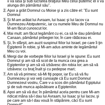
îi va lăsa şi sub lucrarea braţului Meu celui puternic el îi va
alunga din pământul său".
2.
Apoi a grăit Domnul cu Moise şi a zis către el: "Eu sunt
Domnul
3.
Şi M-am arătat lui Avraam, lui Isaac şi lui Iacov ca
Dumnezeu Atotputernic, iar cu numele Meu de Domnul nu
M-am făcut cunoscut lor.
4.
Mai mult: am făcut legământ cu ei, ca să le dau pământul
Canaan, pământul pribegiei lor, în care rătăceau ei.
5.
Şi, în sfârşit, am auzit suspinul fiilor lui Israel, pe care îi ţin
Egiptenii în robie, şi Mi-am adus aminte de legământul
Meu cu voi.
6.
Mergi dar de vorbeşte fiilor lui Israel şi le spune: Eu sunt
Domnul şi am să vă scot de la munca cea grea a
Egiptenilor şi am să vă izbăvesc din robia lor; am să vă
izbăvesc cu braţ înalt şi cu pedepse mari;
7.
Am să vă primesc să-Mi fiţi popor, iar Eu să vă fiu
Dumnezeu şi voi veţi cunoaşte că Eu sunt Domnul
Dumnezeul vostru, Care v-a scos din pământul Egiptului
şi de sub munca apăsătoare a Egiptenilor.
8.
Apoi am să vă duc în pământul acela pentru care Mi-am
ridicat mâna să-l dau lui Avraam, lui Isaac şi lui Iacov, şi
pe care am să-l dau vouă în stăpânire, căci Eu sunt
Domnul!"