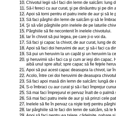
10.
Chivotul legii să-l faci din lemn de salcâm: lung de
11.
Să-l fereci cu aur curat, şi pe dinăuntru şi pe din 
12.
Apoi să torni pentru el patru inele de aur şi să le p
13.
Să faci pârghii din lemn de salcâm şi să le îmbrac
14.
Şi să vâri pârghiile prin inelele de pe laturile chiv
15.
Pârghiile să fie necontenit în inelele chivotului.
16.
Iar în chivot să pui legea, pe care ji-o voi da.
17.
Să faci şi capac la chivot, de aur curat, lung de doi
18.
Apoi să faci doi heruvimi de aur; şi să-i faci ca d
19.
Să pui un heruvim la un capăt şi un heruvim la cel
20.
şi heruvimii să-i faci ca şi cum ar ieşi din capac. 
aibă unul spre altul; spre capac să fie feţele heruv
21.
Apoi să pui acest capac deasupra la chivot, iar în 
22.
Acolo, între cei doi heruvimi de deasupra chivotului 
23.
Să faci apoi masă din lemn de salcâm: lungă de doi
24.
S-o îmbraci cu aur curat şi să-i faci împrejur cunu
25.
Să mai faci împrejurul ei pervaz înalt de o palmă 
26.
Să mai faci patru inele de aur şi să prinzi cele pa
27.
Inelele să fie în pervaz ca nişte torţi pentru pârgh
28.
Iar pârghiile să le faci din lemn de salcâm, să le 
29.
Apoi să faci pentru ea talere, cădelniţe, pahare şi 