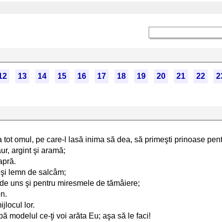
12
13
14
15
16
17
18
19
20
21
22
2
la tot omul, pe care-l lasă inima să dea, să primeşti prinoase pen
ur, argint şi aramă;
apră.
e şi lemn de salcâm;
de uns şi pentru miresmele de tămâiere;
en.
jlocul lor.
upă modelul ce-ţi voi arăta Eu; aşa să le faci!