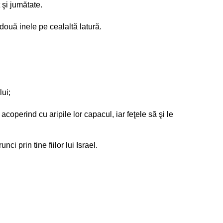
 şi jumătate.
i două inele pe cealaltă latură.
lui;
acoperind cu aripile lor capacul, iar feţele să şi le
ci prin tine fiilor lui Israel.