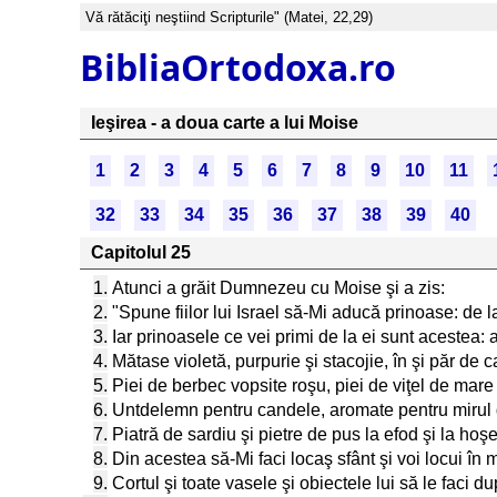
Vă rătăciţi neştiind Scripturile" (Matei, 22,29)
BibliaOrtodoxa.ro
Ieşirea - a doua carte a lui Moise
1
2
3
4
5
6
7
8
9
10
11
32
33
34
35
36
37
38
39
40
Capitolul 25
1.
Atunci a grăit Dumnezeu cu Moise şi a zis:
2.
"Spune fiilor lui Israel să-Mi aducă prinoase: de 
3.
Iar prinoasele ce vei primi de la ei sunt acestea: a
4.
Mătase violetă, purpurie şi stacojie, în şi păr de c
5.
Piei de berbec vopsite roşu, piei de viţel de mar
6.
Untdelemn pentru candele, aromate pentru mirul 
7.
Piatră de sardiu şi pietre de pus la efod şi la hoş
8.
Din acestea să-Mi faci locaş sfânt şi voi locui în mi
9.
Cortul şi toate vasele şi obiectele lui să le faci d