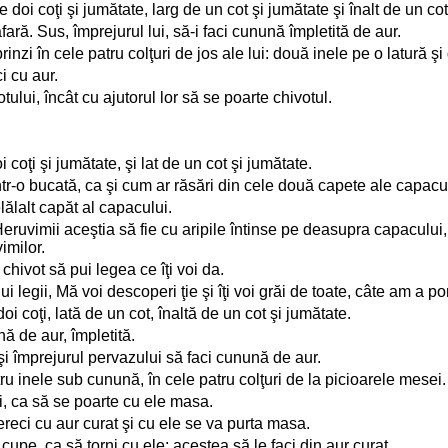
 doi coţi şi jumătate, larg de un cot şi jumătate şi înalt de un cot
afară. Sus, împrejurul lui, să-i faci cunună împletită de aur.
rinzi în cele patru colţuri de jos ale lui: două inele pe o latură ş
i cu aur.
otului, încât cu ajutorul lor să se poarte chivotul.
 coţi şi jumătate, şi lat de un cot şi jumătate.
intr-o bucată, ca şi cum ar răsări din cele două capete ale capacu
ălalt capăt al capacului.
Heruvimii aceştia să fie cu aripile întinse pe deasupra capacului, 
imilor.
chivot să pui legea ce îţi voi da.
legii, Mă voi descoperi ţie şi îţi voi grăi de toate, câte am a porun
 coţi, lată de un cot, înaltă de un cot şi jumătate.
nă de aur, împletită.
şi împrejurul pervazului să faci cunună de aur.
tru inele sub cunună, în cele patru colţuri de la picioarele mesei.
ii, ca să se poarte cu ele masa.
fereci cu aur curat şi cu ele se va purta masa.
cupe, ca să torni cu ele; acestea să le faci din aur curat.