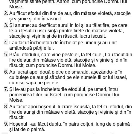
veşminte sfinte pentru Aaron, cum poruncise Domnul lui
Moise.
2.
Au făcut efodul din fire de aur, din mătase violetă, stacojie
şi vişinie şi din în răsucit.
3.
Şi anume: au desfăcut aurul în foi şi au tăiat fire, pe care
le-au ţesut cu iscusinţă printre firele de mătase violetă,
stacojie şi vişinie şi de in răsucit, lucru iscusit.
4.
I-au făcut încheietori de încheiat pe umeri şi au unit
amândouă părţile lui.
5.
Brâul efodului, care vine peste el, la fel cu el, l-au făcut din
fire de aur, din mătase violetă, stacojie şi vişinie şi din în
răsucit, cum poruncise Domnul lui Moise.
6.
Au lucrat apoi două pietre de smarald, aşezându-le în
cuibuleţe de aur şi săpând pe ele numele fiilor lui Israel,
cum se sapă pe pecete,
7.
Şi le-au pus la încheieturile efodului, pe umeri, întru
pomenirea fiilor lui Israel, cum poruncise Domnul lui
Moise.
8.
Au făcut apoi hoşenul, lucrare iscusită, la fel cu efodul, din
fire de aur şi din mătase violetă, stacojie şi vişinie şi din în
răsucit.
9.
Hoşenul l-au făcut dublu, în patru colţuri, lung de o palmă
şi lat de o palmă.