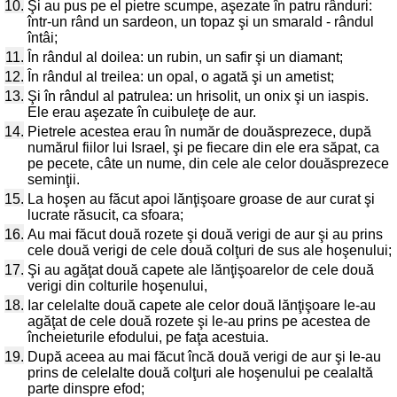
10.
Şi au pus pe el pietre scumpe, aşezate în patru rânduri:
într-un rând un sardeon, un topaz şi un smarald - rândul
întâi;
11.
În rândul al doilea: un rubin, un safir şi un diamant;
12.
În rândul al treilea: un opal, o agată şi un ametist;
13.
Şi în rândul al patrulea: un hrisolit, un onix şi un iaspis.
Ele erau aşezate în cuibuleţe de aur.
14.
Pietrele acestea erau în număr de douăsprezece, după
numărul fiilor lui Israel, şi pe fiecare din ele era săpat, ca
pe pecete, câte un nume, din cele ale celor douăsprezece
seminţii.
15.
La hoşen au făcut apoi lănţişoare groase de aur curat şi
lucrate răsucit, ca sfoara;
16.
Au mai făcut două rozete şi două verigi de aur şi au prins
cele două verigi de cele două colţuri de sus ale hoşenului;
17.
Şi au agăţat două capete ale lănţişoarelor de cele două
verigi din colturile hoşenului,
18.
Iar celelalte două capete ale celor două lănţişoare le-au
agăţat de cele două rozete şi le-au prins pe acestea de
încheieturile efodului, pe faţa acestuia.
19.
După aceea au mai făcut încă două verigi de aur şi le-au
prins de celelalte două colţuri ale hoşenului pe cealaltă
parte dinspre efod;