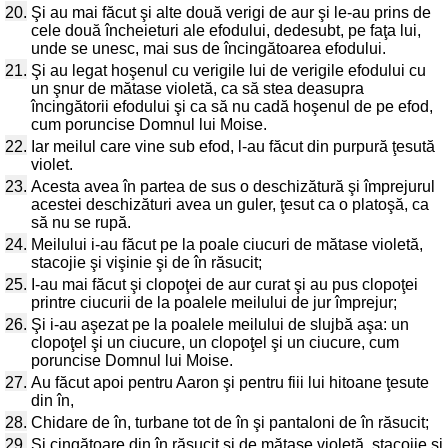
20.
Şi au mai făcut şi alte două verigi de aur şi le-au prins de
cele două încheieturi ale efodului, dedesubt, pe faţa lui,
unde se unesc, mai sus de încingătoarea efodului.
21.
Şi au legat hoşenul cu verigile lui de verigile efodului cu
un şnur de mătase violetă, ca să stea deasupra
încingătorii efodului şi ca să nu cadă hoşenul de pe efod,
cum poruncise Domnul lui Moise.
22.
Iar meilul care vine sub efod, l-au făcut din purpură ţesută
violet.
23.
Acesta avea în partea de sus o deschizătură şi împrejurul
acestei deschizături avea un guler, ţesut ca o platoşă, ca
să nu se rupă.
24.
Meilului i-au făcut pe la poale ciucuri de mătase violetă,
stacojie şi vişinie şi de în răsucit;
25.
I-au mai făcut şi clopoţei de aur curat şi au pus clopoţei
printre ciucurii de la poalele meilului de jur împrejur;
26.
Şi i-au aşezat pe la poalele meilului de slujbă aşa: un
clopoţel şi un ciucure, un clopoţel şi un ciucure, cum
poruncise Domnul lui Moise.
27.
Au făcut apoi pentru Aaron şi pentru fiii lui hitoane ţesute
din în,
28.
Chidare de în, turbane tot de în şi pantaloni de în răsucit;
29.
Şi cingătoare din în răsucit şi de mătase violetă, stacojie şi