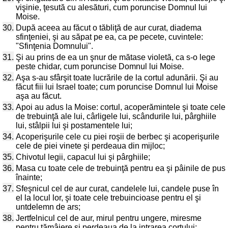
vişinie, ţesută cu alesături, cum poruncise Domnul lui
Moise.
30.
După aceea au făcut o tăbliţă de aur curat, diadema
sfinţeniei, şi au săpat pe ea, ca pe pecete, cuvintele:
"Sfinţenia Domnului".
31.
Şi au prins de ea un şnur de mătase violetă, ca s-o lege
peste chidar, cum poruncise Domnul lui Moise.
32.
Aşa s-au sfârşit toate lucrările de la cortul adunării. Şi au
făcut fiii lui Israel toate; cum poruncise Domnul lui Moise
aşa au făcut.
33.
Apoi au adus la Moise: cortul, acoperămintele şi toate cele
de trebuinţă ale lui, cârligele lui, scândurile lui, pârghiile
lui, stâlpii lui şi postamentele lui;
34.
Acoperişurile cele cu piei roşii de berbec şi acoperişurile
cele de piei vinete şi perdeaua din mijloc;
35.
Chivotul legii, capacul lui şi pârghiile;
36.
Masa cu toate cele de trebuinţă pentru ea şi pâinile de pus
înainte;
37.
Sfeşnicul cel de aur curat, candelele lui, candele puse în
el la locul lor, şi toate cele trebuincioase pentru el şi
untdelemn de ars;
38.
Jertfelnicul cel de aur, mirul pentru ungere, miresme
pentru tămâiere şi perdeaua de la intrarea cortului;