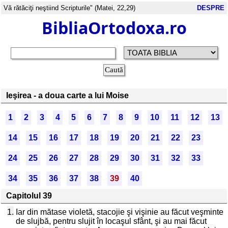
Vă rătăciţi neştiind Scripturile" (Matei, 22,29)
DESPRE
BibliaOrtodoxa.ro
Ieşirea - a doua carte a lui Moise
1
2
3
4
5
6
7
8
9
10
11
12
13
14
15
16
17
18
19
20
21
22
23
24
25
26
27
28
29
30
31
32
33
34
35
36
37
38
39
40
Capitolul 39
1.
Iar din mătase violetă, stacojie şi vişinie au făcut veşminte
de slujbă, pentru slujit în locaşul sfânt, şi au mai făcut