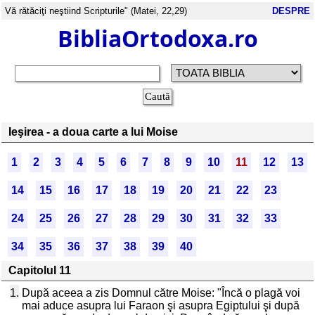
Vă rătăciţi neştiind Scripturile" (Matei, 22,29)
DESPRE
BibliaOrtodoxa.ro
Ieşirea - a doua carte a lui Moise
1
2
3
4
5
6
7
8
9
10
11
12
13
14
15
16
17
18
19
20
21
22
23
24
25
26
27
28
29
30
31
32
33
34
35
36
37
38
39
40
Capitolul 11
1.
După aceea a zis Domnul către Moise: "Încă o plagă voi
mai aduce asupra lui Faraon şi asupra Egiptului şi după