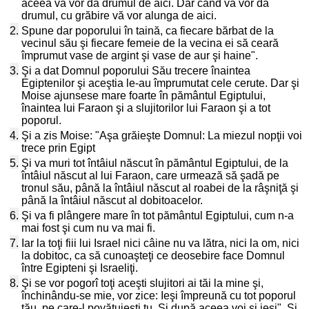
aceea vă vor da drumul de aici. Dar când vă vor da
drumul, cu grăbire vă vor alunga de aici.
2.
Spune dar poporului în taină, ca fiecare bărbat de la
vecinul său şi fiecare femeie de la vecina ei să ceară
împrumut vase de argint şi vase de aur şi haine".
3.
Şi a dat Domnul poporului Său trecere înaintea
Egiptenilor şi aceştia le-au împrumutat cele cerute. Dar şi
Moise ajunsese mare foarte în pământul Egiptului,
înaintea lui Faraon şi a slujitorilor lui Faraon şi a tot
poporul.
4.
Şi a zis Moise: "Aşa grăieşte Domnul: La miezul nopţii voi
trece prin Egipt
5.
Şi va muri tot întâiul născut în pământul Egiptului, de la
întâiul născut al lui Faraon, care urmează să şadă pe
tronul său, până la întâiul născut al roabei de la râşniţă şi
până la întâiul născut al dobitoacelor.
6.
Şi va fi plângere mare în tot pământul Egiptului, cum n-a
mai fost şi cum nu va mai fi.
7.
Iar la toţi fiii lui Israel nici câine nu va lătra, nici la om, nici
la dobitoc, ca să cunoaşteţi ce deosebire face Domnul
între Egipteni şi Israeliţi.
8.
Şi se vor pogorî toţi aceşti slujitori ai tăi la mine şi,
închinându-se mie, vor zice: Ieşi împreună cu tot poporul
tău, pe care-l povăţuieşti tu. Şi după aceea voi şi ieşi". Şi