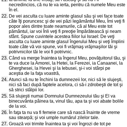
necredincios, că nu te va ierta, pentru că numele Meu este
în el.
22.
De vei asculta cu luare aminte glasul său şi vei face toate
câte îţi poruncesc şi de vei păzi legământul Meu, Îmi veţi fi
popor ales dintre toate neamurile, că al Meu este tot
pământul, iar voi Înli veţi fi preoţie împărătească şi neam
sfânt. Spune cuvintele acestea fiilor lui Israel: De veţi
asculta cu luare aminte glasul îngerului Meu şi veţi împlini
toate câte vă voi spune, voi fi vrăjmaş vrăjmaşilor tăi şi
potrivnicilor tăi le voi fi potrivnic.
23.
Când va merge înaintea ta îngerul Meu, povăţuitorul tău, şi
te va duce la Amorei, la Hetei, la Ferezei, ia Canaanei, la
Gherghesei, la Hevei şi la Iebusei, şi-i voi stârpi pe
aceştia de la faţa voastră,
24.
Atunci să nu te închini la dumnezeii lor, nici să le slujeşti,
nici să faci după faptele acelora, ci să-i zdrobeşti de tot şi
să strici stâlpii lor.
25.
Să slujeşti numai Domnului Dumnezeului tău şi El va
binecuvânta pâinea ta, vinul tău, apa ta şi voi abate bolile
de la voi.
26.
În faţa ta nu va fi femeie care să nască înainte de vreme
sau stearpă; şi voi umple numărul zilelor tale.
27.
Groază voi trimite înaintea ta şi voi îngrozi de tot pe