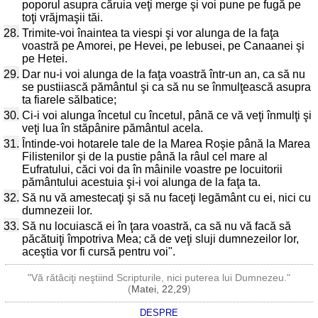
poporul asupra căruia veţi merge şi voi pune pe fugă pe
toţi vrăjmaşii tăi.
28.
Trimite-voi înaintea ta viespi şi vor alunga de la faţa
voastră pe Amorei, pe Hevei, pe Iebusei, pe Canaanei şi
pe Hetei.
29.
Dar nu-i voi alunga de la faţa voastră într-un an, ca să nu
se pustiiască pământul şi ca să nu se înmulţească asupra
ta fiarele sălbatice;
30.
Ci-i voi alunga încetul cu încetul, până ce vă veţi înmulţi şi
veţi lua în stăpânire pământul acela.
31.
Întinde-voi hotarele tale de la Marea Roşie până la Marea
Filistenilor şi de la pustie până la râul cel mare al
Eufratului, căci voi da în mâinile voastre pe locuitorii
pământului acestuia şi-i voi alunga de la faţa ta.
32.
Să nu vă amestecaţi şi să nu faceţi legământ cu ei, nici cu
dumnezeii lor.
33.
Să nu locuiască ei în ţara voastră, ca să nu vă facă să
păcătuiţi împotriva Mea; că de veţi sluji dumnezeilor lor,
aceştia vor fi cursă pentru voi".
"Vă rătăciţi neştiind Scripturile, nici puterea lui Dumnezeu."
(
Matei, 22,29
)
DESPRE