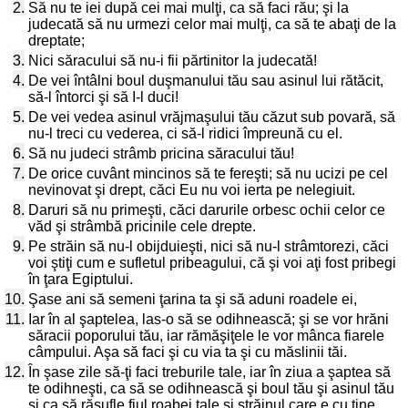
2.
Să nu te iei după cei mai mulţi, ca să faci rău; şi la
judecată să nu urmezi celor mai mulţi, ca să te abaţi de la
dreptate;
3.
Nici săracului să nu-i fii părtinitor la judecată!
4.
De vei întâlni boul duşmanului tău sau asinul lui rătăcit,
să-l întorci şi să I-l duci!
5.
De vei vedea asinul vrăjmaşului tău căzut sub povară, să
nu-l treci cu vederea, ci să-l ridici împreună cu el.
6.
Să nu judeci strâmb pricina săracului tău!
7.
De orice cuvânt mincinos să te fereşti; să nu ucizi pe cel
nevinovat şi drept, căci Eu nu voi ierta pe nelegiuit.
8.
Daruri să nu primeşti, căci darurile orbesc ochii celor ce
văd şi strâmbă pricinile cele drepte.
9.
Pe străin să nu-l obijduieşti, nici să nu-l strâmtorezi, căci
voi ştiţi cum e sufletul pribeagului, că şi voi aţi fost pribegi
în ţara Egiptului.
10.
Şase ani să semeni ţarina ta şi să aduni roadele ei,
11.
Iar în al şaptelea, las-o să se odihnească; şi se vor hrăni
săracii poporului tău, iar rămăşiţele le vor mânca fiarele
câmpului. Aşa să faci şi cu via ta şi cu măslinii tăi.
12.
În şase zile să-ţi faci treburile tale, iar în ziua a şaptea să
te odihneşti, ca să se odihnească şi boul tău şi asinul tău
şi ca să răsufle fiul roabei tale şi străinul care e cu tine.