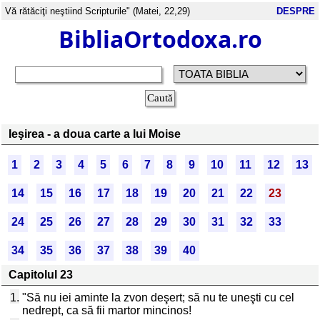
Vă rătăciţi neştiind Scripturile" (Matei, 22,29)
DESPRE
BibliaOrtodoxa.ro
Ieşirea - a doua carte a lui Moise
1
2
3
4
5
6
7
8
9
10
11
12
13
14
15
16
17
18
19
20
21
22
23
24
25
26
27
28
29
30
31
32
33
34
35
36
37
38
39
40
Capitolul 23
1.
"Să nu iei aminte la zvon deşert; să nu te uneşti cu cel
nedrept, ca să fii martor mincinos!