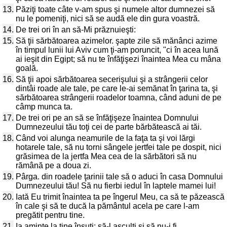
13.
Păziţi toate câte v-am spus şi numele altor dumnezei să
nu le pomeniţi, nici să se audă ele din gura voastră.
14.
De trei ori în an să-Mi prăznuieşti:
15.
Să ţii sărbătoarea azimelor. şapte zile să mănânci azime
în timpul lunii lui Aviv cum ţi-am poruncit, "ci în acea lună
ai ieşit din Egipt; să nu te înfăţişezi înaintea Mea cu mâna
goală.
16.
Să ţii apoi sărbătoarea secerişului şi a strângerii celor
dintâi roade ale tale, pe care le-ai semănat în ţarina ta, şi
sărbătoarea strângerii roadelor toamna, când aduni de pe
câmp munca ta.
17.
De trei ori pe an să se înfăţişeze înaintea Domnului
Dumnezeului tău toţi cei de parte bărbătească ai tăi.
18.
Când voi alunga neamurile de la faţa ta şi voi lărgi
hotarele tale, să nu torni sângele jertfei tale pe dospit, nici
grăsimea de la jertfa Mea cea de la sărbători să nu
rămână pe a doua zi.
19.
Pârga. din roadele ţarinii tale să o aduci în casa Domnului
Dumnezeului tău! Să nu fierbi iedul în laptele mamei lui!
20.
Iată Eu trimit înaintea ta pe îngerul Meu, ca să te păzească
în cale şi să te ducă la pământul acela pe care l-am
pregătit pentru tine.
21.
Ia aminte la tine însuţi; să-l asculţi şi să nu-i fi