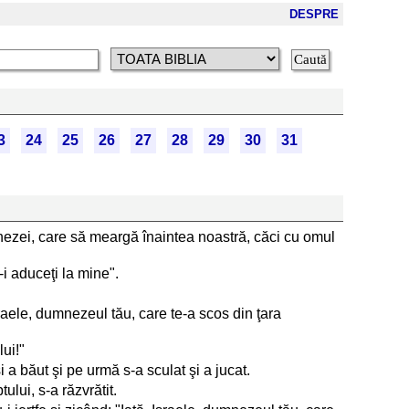
DESPRE
3
24
25
26
27
28
29
30
31
mnezei, care să meargă înaintea noastră, căci cu omul
i-i aduceţi la mine".
, Israele, dumnezeul tău, care te-a scos din ţara
ui!"
 a băut şi pe urmă s-a sculat şi a jucat.
lui, s-a răzvrătit.