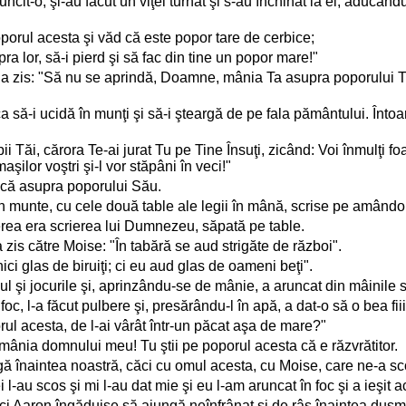
it-o, şi-au făcut un viţel turnat şi s-au închinat la el, aducându-
porul acesta şi văd că este popor tare de cerbice;
lor, să-i pierd şi să fac din tine un popor mare!"
zis: "Să nu se aprindă, Doamne, mânia Ta asupra poporului Tău,
a să-i ucidă în munţi şi să-i şteargă de pe fala pământului. Înto
 Tăi, cărora Te-ai jurat Tu pe Tine Însuţi, zicând: Voi înmulţi foa
şilor voştri şi-l vor stăpâni în veci!"
ucă asupra poporului Său.
munte, cu cele două table ale legii în mână, scrise pe amândouă p
erea era scrierea lui Dumnezeu, săpată pe table.
zis către Moise: "În tabără se aud strigăte de război".
nici glas de biruiţi; ci eu aud glas de oameni beţi".
elul şi jocurile şi, aprinzându-se de mânie, a aruncat din mâinile
foc, l-a făcut pulbere şi, presărându-l în apă, a dat-o să o bea fiii 
ul acesta, de l-ai vârât într-un păcat aşa de mare?"
mânia domnului meu! Tu ştii pe poporul acesta că e răzvrătitor.
 înaintea noastră, căci cu omul acesta, cu Moise, care ne-a scos
l-au scos şi mi l-au dat mie şi eu l-am aruncat în foc şi a ieşit ac
i Aaron îngăduise să ajungă neînfrânat şi de râs înaintea duşma