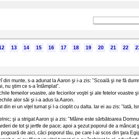
12
13
14
15
16
17
18
19
20
21
22
2
 din munte, s-a adunat la Aaron şi i-a zis: "Scoală şi ne fă du
i, nu ştim ce s-a întâmplat".
hile femeilor voastre, ale feciorilor voştri şi ale fetelor voastre ş
chile alor săi şi i-a adus la Aaron.
ut din ei un viţel turnat şi l-a cioplit cu dalta. Iar ei au zis: "Iată
elnic; şi a strigat Aaron şi a zis: "Mâine este sărbătoarea Domnul
deri de tot şi jertfe de pace; apoi a şezut poporul de a mâncat şi
goară de aici, căci poporul tău, pe care l-ai scos din ţara Egiptu