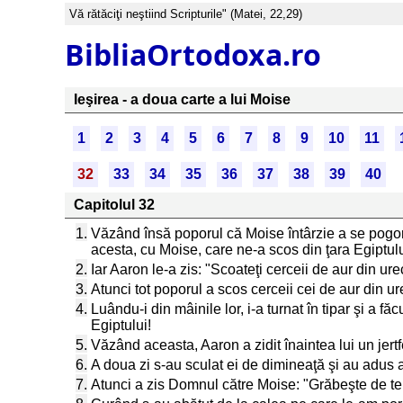
Vă rătăciţi neştiind Scripturile" (Matei, 22,29)
BibliaOrtodoxa.ro
Ieşirea - a doua carte a lui Moise
1
2
3
4
5
6
7
8
9
10
11
32
33
34
35
36
37
38
39
40
Capitolul 32
1.
Văzând însă poporul că Moise întârzie a se pogorî
acesta, cu Moise, care ne-a scos din ţara Egiptulu
2.
Iar Aaron le-a zis: "Scoateţi cerceii de aur din urec
3.
Atunci tot poporul a scos cerceii cei de aur din ure
4.
Luându-i din mâinile lor, i-a turnat în tipar şi a făc
Egiptului!
5.
Văzând aceasta, Aaron a zidit înaintea lui un jertf
6.
A doua zi s-au sculat ei de dimineaţă şi au adus ar
7.
Atunci a zis Domnul către Moise: "Grăbeşte de te po