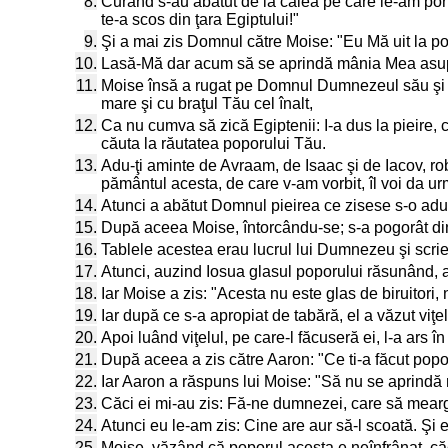
8.
Curând s-au abătut de la calea pe care le-am porunc
te-a scos din ţara Egiptului!"
9.
Şi a mai zis Domnul către Moise: "Eu Mă uit la po
10.
Lasă-Mă dar acum să se aprindă mânia Mea asupra 
11.
Moise însă a rugat pe Domnul Dumnezeul său şi a 
mare şi cu braţul Tău cel înalt,
12.
Ca nu cumva să zică Egiptenii: I-a dus la pieire, c
căuta la răutatea poporului Tău.
13.
Adu-ţi aminte de Avraam, de Isaac şi de Iacov, robii
pământul acesta, de care v-am vorbit, îl voi da urma
14.
Atunci a abătut Domnul pieirea ce zisese s-o ad
15.
După aceea Moise, întorcându-se; s-a pogorât din 
16.
Tablele acestea erau lucrul lui Dumnezeu şi scri
17.
Atunci, auzind Iosua glasul poporului răsunând, a 
18.
Iar Moise a zis: "Acesta nu este glas de biruitori, 
19.
Iar după ce s-a apropiat de tabără, el a văzut viţ
20.
Apoi luând viţelul, pe care-l făcuseră ei, l-a ars în 
21.
După aceea a zis către Aaron: "Ce ti-a făcut popor
22.
Iar Aaron a răspuns lui Moise: "Să nu se aprindă 
23.
Căci ei mi-au zis: Fă-ne dumnezei, care să meargă
24.
Atunci eu le-am zis: Cine are aur să-l scoată. Şi ei 
25.
Moise, văzând că poporul acesta e neînfrânat, căc