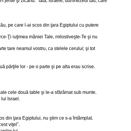
i jertfe şi zicând: "Iată, Israele, dumnezeul tău, care
 pe care l-ai scos din ţara Egiptului cu putere
arce-Ţi iuţimea mâniei Tale, milostiveşte-Te şi nu
rte tare neamul vostru, ca stelele cerului; şi tot
ărţile lor - pe o parte şi pe alta erau scrise.
 sale cele două table şi le-a sfărâmat sub munte.
lui Israel.
 din ţara Egiptului, nu ştim ce s-a întâmplat.
est viţel".
nilor lui,