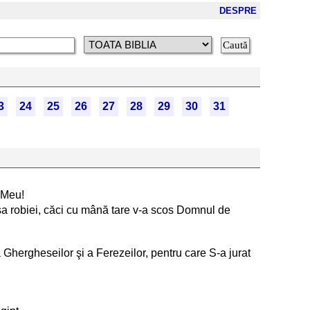
DESPRE
3
24
25
26
27
28
29
30
31
l Meu!
casa robiei, căci cu mână tare v-a scos Domnul de
 Ghergheseilor şi a Ferezeilor, pentru care S-a jurat