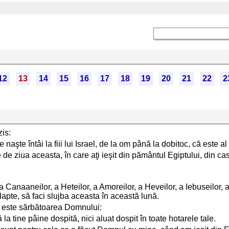
12
13
14
15
16
17
18
19
20
21
22
2
is:
se naşte întâi la fiii lui Israel, de la om până la dobitoc, că este a
 de ziua aceasta, în care aţi ieşit din pământul Egiptului, din 
anaaneilor, a Heteilor, a Amoreilor, a Heveilor, a Iebuseilor, a
 lapte, să faci slujba aceasta în această lună.
a este sărbătoarea Domnului:
a tine pâine dospită, nici aluat dospit în toate hotarele tale.