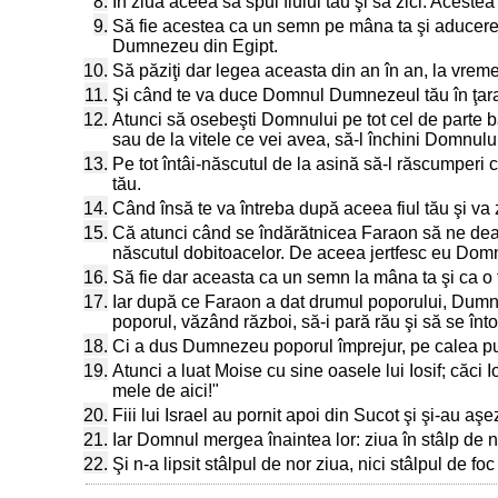
8.
În ziua aceea să spui fiului tău şi să zici: Acest
9.
Să fie acestea ca un semn pe mâna ta şi aducere 
Dumnezeu din Egipt.
10.
Să păziţi dar legea aceasta din an în an, la vrem
11.
Şi când te va duce Domnul Dumnezeul tău în ţara Can
12.
Atunci să osebeşti Domnului pe tot cel de parte bă
sau de la vitele ce vei avea, să-l închini Domnulu
13.
Pe tot întâi-născutul de la asină să-l răscumperi c
tău.
14.
Când însă te va întreba după aceea fiul tău şi v
15.
Că atunci când se îndărătnicea Faraon să ne dea d
născutul dobitoacelor. De aceea jertfesc eu Domnul
16.
Să fie dar aceasta ca un semn la mâna ta şi ca o 
17.
Iar după ce Faraon a dat drumul poporului, Dumne
poporul, văzând război, să-i pară rău şi să se înto
18.
Ci a dus Dumnezeu poporul împrejur, pe calea pusti
19.
Atunci a luat Moise cu sine oasele lui Iosif; căci 
mele de aici!"
20.
Fiii lui Israel au pornit apoi din Sucot şi şi-au aş
21.
Iar Domnul mergea înaintea lor: ziua în stâlp de n
22.
Şi n-a lipsit stâlpul de nor ziua, nici stâlpul de f