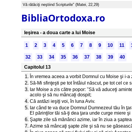
Vă rătăciţi neştiind Scripturile" (Matei, 22,29)
BibliaOrtodoxa.ro
Ieşirea - a doua carte a lui Moise
1
2
3
4
5
6
7
8
9
10
11
32
33
34
35
36
37
38
39
40
Capitolul 13
1.
În vremea aceea a vorbit Domnul cu Moise şi i-a z
2.
Să-Mi sfinţeşti pe tot întâiul născut, pe tot cel ce 
3.
Iar Moise a zis către popor: "Să vă aduceţi aminte
acolo şi să nu mâncaţi dospit;
4.
Că astăzi ieşiţi voi, în luna Aviv.
5.
Iar când te va duce Domnul Dumnezeul tău în ţara C
El părinţilor tăi să-ţi dea ţara unde curge miere şi
6.
Şapte zile să mănânci azime, iar în ziua a şapte
7.
Azime să mâncaţi şapte zile şi să nu se găsească l