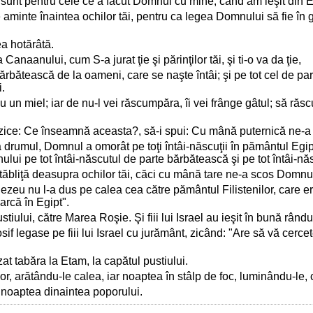
ea sunt pentru cele ce a făcut Domnul cu mine, când am ieşit din E
aminte înaintea ochilor tăi, pentru ca legea Domnului să fie în 
ea hotărâtă.
aanului, cum S-a jurat ţie şi părinţilor tăi, şi ti-o va da ţie,
rbătească de la oameni, care se naşte întâi; şi pe tot cel de pa
i.
u un miel; iar de nu-l vei răscumpăra, îi vei frânge gâtul; să ră
a zice: Ce înseamnă aceasta?, să-i spui: Cu mână puternică ne-a
rumul, Domnul a omorât pe toţi întâi-născuţii în pământul Egiptu
ui pe tot întâi-născutul de parte bărbătească şi pe tot întâi-născ
tăbliţă deasupra ochilor tăi, căci cu mână tare ne-a scos Domnul
zeu nu l-a dus pe calea cea către pământul Filistenilor, care 
arcă în Egipt".
ului, către Marea Roşie. Şi fiii lui Israel au ieşit în bună rând
Iosif legase pe fiii lui Israel cu jurământ, zicând: "Are să vă cer
ezat tabăra la Etam, la capătul pustiului.
or, arătându-le calea, iar noaptea în stâlp de foc, luminându-le,
oc noaptea dinaintea poporului.