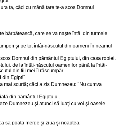
gipt.
gura ta, căci cu mână tare te-a scos Domnul
rte bărbătească, care se va naşte întâi din turmele
scumperi şi pe tot întâi-născutul din oameni în neamul
 scos Domnul din pământul Egiptului, din casa robiei.
lui, de la întâi-născutul oamenilor până la întâi-
utul din fiii mei îl răscumpăr.
 din Egipt!"
era mai scurtă; căci a zis Dumnezeu: "Nu cumva
uială din pământul Egiptului.
ceteze Dumnezeu şi atunci să luaţi cu voi şi oasele
 ca să poată merge şi ziua şi noaptea.