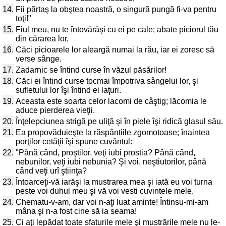
14.
Fii părtaş la obştea noastră, o singură pungă fi-va pentru
toţi!"
15.
Fiul meu, nu te întovărăşi cu ei pe cale; abate piciorul tău
din cărarea lor,
16.
Căci picioarele lor aleargă numai la rău, iar ei zoresc să
verse sânge.
17.
Zadarnic se întind curse în văzul păsărilor!
18.
Căci ei întind curse tocmai împotriva sângelui lor, şi
sufletului lor îşi întind ei laţuri.
19.
Aceasta este soarta celor lacomi de câştig; lăcomia le
aduce pierderea vieţii.
20.
Înţelepciunea strigă pe uliţă şi în piele îşi ridică glasul său.
21.
Ea propovăduieşte la răspântiile zgomotoase; înaintea
porţilor cetăţii îşi spune cuvântul:
22.
"Până când, proştilor, veţi iubi prostia? Până când,
nebunilor, veţi iubi nebunia? Şi voi, neştiutorilor, până
când veţi urî ştiinţa?
23.
Întoarceţi-vă iarăşi la mustrarea mea şi iată eu voi turna
peste voi duhul meu şi vă voi vesti cuvintele mele.
24.
Chematu-v-am, dar voi n-aţi luat aminte! Întinsu-mi-am
mâna şi n-a fost cine să ia seama!
25.
Ci aţi lepădat toate sfaturile mele şi mustrările mele nu le-