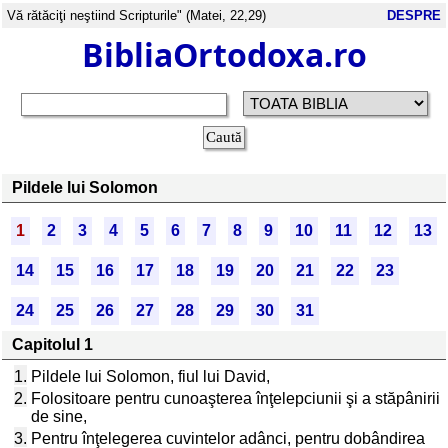
Vă rătăciţi neştiind Scripturile" (Matei, 22,29)
DESPRE
BibliaOrtodoxa.ro
Pildele lui Solomon
1
2
3
4
5
6
7
8
9
10
11
12
13
14
15
16
17
18
19
20
21
22
23
24
25
26
27
28
29
30
31
Capitolul 1
1.
Pildele lui Solomon, fiul lui David,
2.
Folositoare pentru cunoaşterea înţelepciunii şi a stăpânirii
de sine,
3.
Pentru înţelegerea cuvintelor adânci, pentru dobândirea