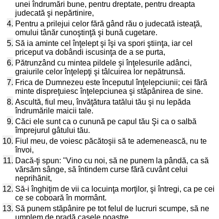
unei îndrumări bune, pentru dreptate, pentru dreapta
judecată şi nepărtinire,
4.
Pentru a prilejui celor fără gând rău o judecată isteaţă,
omului tânăr cunoştinţă şi bună cugetare.
5.
Să ia aminte cel înţelept şi îşi va spori ştiinţa, iar cel
priceput va dobândi iscusinţa de a se purta,
6.
Pătrunzând cu mintea pildele şi înţelesurile adânci,
graiurile celor înţelepţi şi tâlcuirea lor nepătrunsă.
7.
Frica de Dumnezeu este începutul înţelepciunii; cei fără
minte dispreţuiesc înţelepciunea şi stăpânirea de sine.
8.
Ascultă, fiul meu, învăţătura tatălui tău şi nu lepăda
îndrumările maicii tale.
9.
Căci ele sunt ca o cunună pe capul tău Şi ca o salbă
împrejurul gâtului tău.
10.
Fiul meu, de voiesc păcătoşii să te ademenească, nu te
învoi,
11.
Dacă-ţi spun: "Vino cu noi, să ne punem la pândă, ca să
vărsăm sânge, să întindem curse fără cuvânt celui
neprihănit,
12.
Să-i înghiţim de vii ca locuinţa morţilor, şi întregi, ca pe cei
ce se coboară în mormânt.
13.
Să punem stăpânire pe tot felul de lucruri scumpe, să ne
umplem de pradă casele noastre,