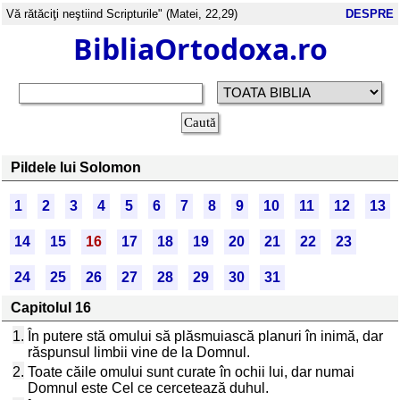
Vă rătăciţi neştiind Scripturile" (Matei, 22,29)
DESPRE
BibliaOrtodoxa.ro
Pildele lui Solomon
1
2
3
4
5
6
7
8
9
10
11
12
13
14
15
16
17
18
19
20
21
22
23
24
25
26
27
28
29
30
31
Capitolul 16
1.
În putere stă omului să plăsmuiască planuri în inimă, dar
răspunsul limbii vine de la Domnul.
2.
Toate căile omului sunt curate în ochii lui, dar numai
Domnul este Cel ce cercetează duhul.