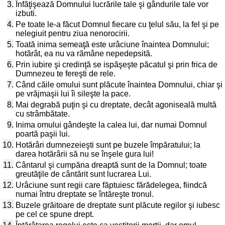
3.
Înfăţişează Domnului lucrările tale şi gândurile tale vor
izbuti.
4.
Pe toate le-a făcut Domnul fiecare cu ţelul său, la fel şi pe
nelegiuit pentru ziua nenorocirii.
5.
Toată inima semeaţă este urâciune înaintea Domnului;
hotărât, ea nu va rămâne nepedepsită.
6.
Prin iubire şi credinţă se ispăşeşte păcatul şi prin frica de
Dumnezeu te fereşti de rele.
7.
Când căile omului sunt plăcute înaintea Domnului, chiar şi
pe vrăjmaşii lui îi sileşte la pace.
8.
Mai degrabă puţin şi cu dreptate, decât agoniseală multă
cu strâmbătate.
9.
Inima omului gândeşte la calea lui, dar numai Domnul
poartă paşii lui.
10.
Hotărâri dumnezeieşti sunt pe buzele împăratului; la
darea hotărârii să nu se înşele gura lui!
11.
Cântarul şi cumpăna dreaptă sunt de la Domnul; toate
greutăţile de cântărit sunt lucrarea Lui.
12.
Urâciune sunt regii care făptuiesc fărădelegea, fiindcă
numai întru dreptate se întăreşte tronul.
13.
Buzele grăitoare de dreptate sunt plăcute regilor şi iubesc
pe cel ce spune drept.