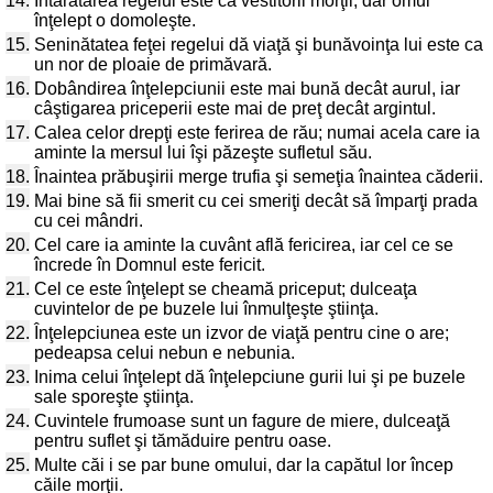
14.
Întărâtarea regelui este ca vestitorii morţii, dar omul
înţelept o domoleşte.
15.
Seninătatea feţei regelui dă viaţă şi bunăvoinţa lui este ca
un nor de ploaie de primăvară.
16.
Dobândirea înţelepciunii este mai bună decât aurul, iar
câştigarea priceperii este mai de preţ decât argintul.
17.
Calea celor drepţi este ferirea de rău; numai acela care ia
aminte la mersul lui îşi păzeşte sufletul său.
18.
Înaintea prăbuşirii merge trufia şi semeţia înaintea căderii.
19.
Mai bine să fii smerit cu cei smeriţi decât să împarţi prada
cu cei mândri.
20.
Cel care ia aminte la cuvânt află fericirea, iar cel ce se
încrede în Domnul este fericit.
21.
Cel ce este înţelept se cheamă priceput; dulceaţa
cuvintelor de pe buzele lui înmulţeşte ştiinţa.
22.
Înţelepciunea este un izvor de viaţă pentru cine o are;
pedeapsa celui nebun e nebunia.
23.
Inima celui înţelept dă înţelepciune gurii lui şi pe buzele
sale sporeşte ştiinţa.
24.
Cuvintele frumoase sunt un fagure de miere, dulceaţă
pentru suflet şi tămăduire pentru oase.
25.
Multe căi i se par bune omului, dar la capătul lor încep
căile morţii.