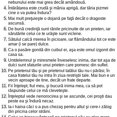
nebunului este mai grea decât amândouă.
4.
Întărâtarea este crudă şi mânia aprigă, dar tăria pizmei
cine o va putea îndura?
5.
Mai mult preţuieşte o dojană pe faţă decât o dragoste
ascunsă.
6.
De bună credinţă sunt rănile pricinuite de un prieten, iar
sărutările celui ce te urăşte sunt viclene.
7.
Sătulul calcă mierea în picioare, iar flămândului tot ce este
amar (i se pare) dulce.
8.
Ca o pasăre gonită din cuibul ei, aşa este omul izgonit din
casa sa.
9.
Untdelemnul şi miresmele înveselesc inima, dar tot aşa de
dulci sunt sfaturile unui prieten care pornesc din suflet.
10.
Pe prietenul tău şi pe prietenul tatălui tău nu-i părăsi; în
casa fratelui tău nu intra în ziua restriştii tale. Mai bun e un
vecin aproape de tine, decât un frate departe.
11.
Fii înţelept, fiul meu, şi bucură inima mea, ca să pot
răspunde celui ce mă cleveteşte.
12.
Înţeleptul vede nenorocirea şi se ascunde, cei proşti dau
peste ea şi îndură necaz.
13.
Ia-i haina căci s-a pus chezaş pentru altul şi cere-i zălog
din pricina celor străini.