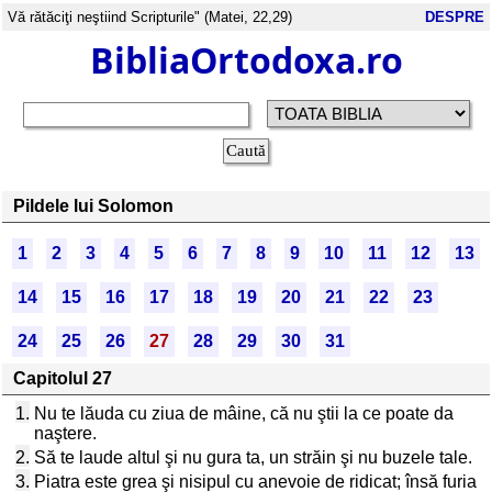
Vă rătăciţi neştiind Scripturile" (Matei, 22,29)
DESPRE
BibliaOrtodoxa.ro
Pildele lui Solomon
1
2
3
4
5
6
7
8
9
10
11
12
13
14
15
16
17
18
19
20
21
22
23
24
25
26
27
28
29
30
31
Capitolul 27
1.
Nu te lăuda cu ziua de mâine, că nu ştii la ce poate da
naştere.
2.
Să te laude altul şi nu gura ta, un străin şi nu buzele tale.
3.
Piatra este grea şi nisipul cu anevoie de ridicat; însă furia