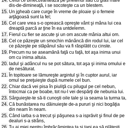
14.
Celui ce binecuvântează pe prietenul său cu glas mare
dis-de-dimineaţă, i se socoteşte ca un blestem.
15.
Un jgheab care curge în vreme de ploaie şi o femeie
arţăgoasă sunt la fel;
16.
Cel care vrea s-o oprească opreşte vânt şi mâna lui cea
dreaptă parcă ar ţine în ea untdelemn.
17.
Fierul cu fier se ascute şi un om ascute mânia altui om.
18.
Cel ce păzeşte un smochin mănâncă din rodul lui, iar cel
ce păzeşte pe stăpânul său va fi răsplătit cu cinste.
19.
Precum nu se aseamănă faţă cu faţă, tot aşa inima unui
om cu inima altuia.
20.
Iadul şi adâncul nu se pot sătura, tot aşa şi inima omului e
de nesăturat.
21.
În topitoare se lămureşte argintul şi în cuptor aurul, iar
omul se preţuieşte după numele cel bun.
22.
Chiar dacă vei pisa în piuliţă cu pilugul pe cel nebun,
întocmai ca pe boabe, tot nu-l vei despărţi de nebunia lui.
23.
Sârguieşte-te să-ti cunoşti oile tale şi ia seama la turma ta,
24.
Că bunăstarea nu dăinuieşte de-a pururi şi nici bogăţia
din neam în neam.
25.
Când iarba s-a trecut şi păşunea s-a isprăvit şi finul de pe
dealuri s-a strâns,
26.
Tu ai miei pentru îmbrăcămintea ta şi ţapi ea să plăteşti