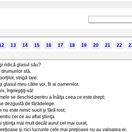
12
13
14
15
16
17
18
19
20
21
22
2
şi ridică glasul său?
e drumurilor stă,
orţilor, strigă tare:
i glasul meu către voi, fii ai oamenilor.
i, înţelepţiţi-vă!
 mele se deschid pentru a înălţa ceea ce este drept;
se dezgustă de fărădelege.
e nu este nimic sucit şi fără rost;
ntru cei ce au aflat ştiinţa.
 ştiinţa mai mult decât aurul cel mai curat,
eţioase şi nici lucrurile cele mai preţioase nu au valoarea ei.