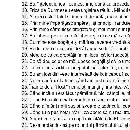
12.
Eu, înţelepciunea, locuiesc împreună cu preveder
13.
Frica de Dumnezeu este urgisirea răului. Mândria ş
14.
Al meu este sfatul şi buna-chibzuială, eu sunt pr
15.
Prin mine împărăţesc împăraţii şi principii rândui
16.
Prin mine cârmuiesc dregătorii şi mai-marii sunt 
17.
Eu iubesc pe cei ce mă iubesc şi cei ce mă caut
18.
Cu mine este bogăţia şi mărirea, averea vrednică 
19.
Rodul meu e mai bun decât aurul şi decât aurul cel
20.
Merg pe calea dreptăţii, în mijlocul căilor judecăţi
21.
Ca să dau celor ce mă iubesc bogăţii şi să le ump
22.
Domnul m-a zidit la începutul lucrărilor Lui; înain
23.
Eu am fost din veac întemeiată de la început, înai
24.
Nu era adâncul atunci când am fost născută, nici 
25.
Înainte de a fi fost întemeiaţi munţii şi înaintea văi
26.
Când încă nu era făcut pământul, nici câmpiile, nici
27.
Când El a întemeiat cerurile eu eram acolo; când E
28.
Când a întărit norii sus şi izvoarele adâncului cu
29.
Când El a pus hotar mării, ca apele să nu mai tre
30.
Atunci eu eram ca un copil mic alături de El, vese
31.
Dezmierdându-mă pe rotundul pământului Lui şi gă