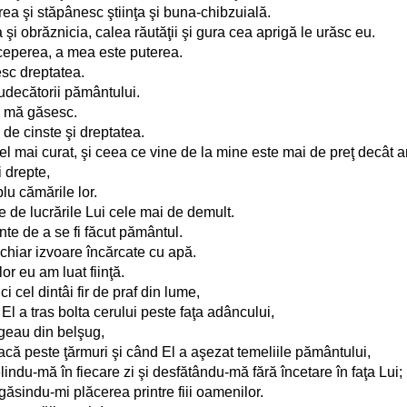
ea şi stăpânesc ştiinţa şi buna-chibzuială.
i obrăznicia, calea răutăţii şi gura cea aprigă le urăsc eu.
iceperea, a mea este puterea.
esc dreptatea.
judecătorii pământului.
ă mă găsesc.
de cinste şi dreptatea.
 mai curat, şi ceea ce vine de la mine este mai de preţ decât ar
i drepte,
lu cămările lor.
te de lucrările Lui cele mai de demult.
nte de a se fi făcut pământul.
chiar izvoare încărcate cu apă.
lor eu am luat fiinţă.
 cel dintâi fir de praf din lume,
l a tras bolta cerului peste faţa adâncului,
rgeau din belşug,
acă peste ţărmuri şi când El a aşezat temeliile pământului,
lindu-mă în fiecare zi şi desfătându-mă fără încetare în faţa Lui;
sindu-mi plăcerea printre fiii oamenilor.