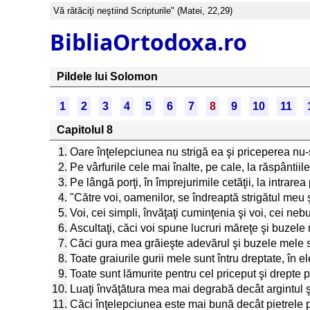
Vă rătăciţi neştiind Scripturile" (Matei, 22,29)
BibliaOrtodoxa.ro
Pildele lui Solomon
1
2
3
4
5
6
7
8
9
10
11
Capitolul 8
1.
Oare înţelepciunea nu strigă ea şi priceperea nu-
2.
Pe vârfurile cele mai înalte, pe cale, la răspântiil
3.
Pe lângă porţi, în împrejurimile cetăţii, la intrarea p
4.
"Către voi, oamenilor, se îndreaptă strigătul meu ş
5.
Voi, cei simpli, învăţaţi cuminţenia şi voi, cei nebun
6.
Ascultaţi, căci voi spune lucruri măreţe şi buzele
7.
Căci gura mea grăieşte adevărul şi buzele mele 
8.
Toate graiurile gurii mele sunt întru dreptate, în el
9.
Toate sunt lămurite pentru cel priceput şi drepte pe
10.
Luaţi învăţătura mea mai degrabă decât argintul şi
11.
Căci înţelepciunea este mai bună decât pietrele pr