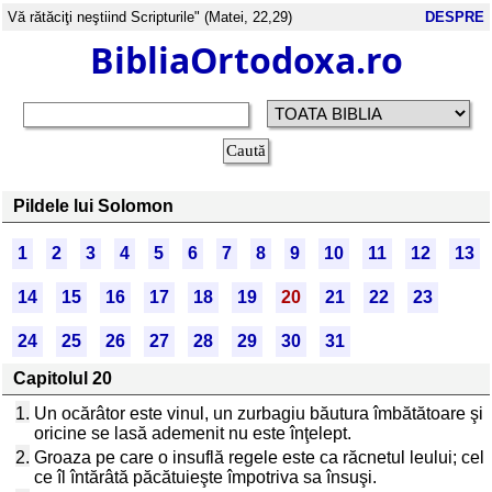
Vă rătăciţi neştiind Scripturile" (Matei, 22,29)
DESPRE
BibliaOrtodoxa.ro
Pildele lui Solomon
1
2
3
4
5
6
7
8
9
10
11
12
13
14
15
16
17
18
19
20
21
22
23
24
25
26
27
28
29
30
31
Capitolul 20
1.
Un ocărâtor este vinul, un zurbagiu băutura îmbătătoare şi
oricine se lasă ademenit nu este înţelept.
2.
Groaza pe care o insuflă regele este ca răcnetul leului; cel
ce îl întărâtă păcătuieşte împotriva sa însuşi.