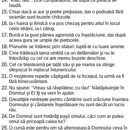
14.
"Rău, rău!", zice cumpărătorul, iar după ce pleacă se
laudă.
15.
Chiar dacă ai aur şi pietre preţioase, dar o podoabă fără
seamăn sunt buzele chibzuite.
16.
Ia-i haina şi fiindcă s-a pus chezaş pentru altul în locul
celor străini, ia-l zălog.
17.
Bună e la gust pâinea agonisită cu înşelăciune, dar după
aceea gura se umple de pietricele.
18.
Planurile se întăresc prin sfaturi; luptă-te cu luare aminte.
19.
Cine trădează taina umblă ca un defăimător şi nu te
întovărăşi cu cel ce are mereu buzele deschise.
20.
Cel ce blesteamă pe tatăl său şi pe mama sa stinge
sfeşnicul în mijlocul întunericului.
21.
O moştenire repede câştigată de la început, la urmă va fi
fără binecuvântare.
22.
Nu spune: "Vreau să răsplătesc cu rău!" Nădăjduieşte în
Domnul şi El îţi va veni în ajutor.
23.
Greutăţile nedrepte pentru cântărire sunt urâciune înaintea
Domnului şi cântarele înşelătoare nu sunt decât un lucru
rău.
24.
De Domnul sunt hotărâţi paşii omului, căci cum ar putea
omul să priceapă calea lui?
25.
O cursă este pentru om să afierosească Domnului ceva în