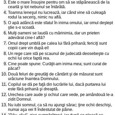
3.
Este o mare însuşire pentru om să se stăpânească de la
ceartă şi tot nebunul se întărâtă.
4.
Toamna leneşul nu lucrează, iar când vine să culeagă
rodul la seceriş, nimic nu află.
5.
O apă adâncă este sfatul în inima omului, iar omul deştept
ştie s-o scoată.
6.
Mulţi oameni se laudă cu mărinimia, dar un prieten
adevărat cine-l află?
7.
Omul drept umblă pe calea lui fără prihană; fericiţi sunt
copiii care vin după el!
8.
Un rege care stă pe scaunul de judecată deosebeşte cu
ochii lui orice faptă rea.
9.
Cine poate spune: Curăţit-am inima mea; sunt curat de
păcat?
10.
Două feluri de greutăţi de cântărit şi de măsurat sunt
urâciune înaintea Domnului.
11.
Copilul se dă pe faţă din lucrările lui, dacă purtarea lui
este fără prihană şi dreaptă.
12.
Urechea care aude şi ochiul care vede, pe amândouă le-a
zidit Domnul.
13.
Nu iubi somnul, ca să nu ajungi sărac; ţine ochii deschişi,
numai aşa vei fi îndestulat de pâine.