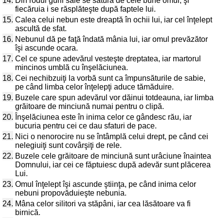
14.
Din rodul gurii sale se satură de cele bune omul, şi
fiecăruia i se răsplăteşte după faptele lui.
15.
Calea celui nebun este dreaptă în ochii lui, iar cel înţelept
ascultă de sfat.
16.
Nebunul dă pe faţă îndată mânia lui, iar omul prevăzător
îşi ascunde ocara.
17.
Cel ce spune adevărul vesteşte dreptatea, iar martorul
mincinos umblă cu înşelăciunea.
18.
Cei nechibzuiţi la vorbă sunt ca împunsăturile de sabie,
pe când limba celor înţelepţi aduce tămăduire.
19.
Buzele care spun adevărul vor dăinui totdeauna, iar limba
grăitoare de minciună numai pentru o clipă.
20.
Înşelăciunea este în inima celor ce gândesc rău, iar
bucuria pentru cei ce dau sfaturi de pace.
21.
Nici o nenorocire nu se întâmplă celui drept, pe când cei
nelegiuiţi sunt covârşiţi de rele.
22.
Buzele cele grăitoare de minciună sunt urâciune înaintea
Domnului, iar cei ce făptuiesc după adevăr sunt plăcerea
Lui.
23.
Omul înţelept îşi ascunde ştiinţa, pe când inima celor
nebuni propovăduieşte nebunia.
24.
Mâna celor silitori va stăpâni, iar cea lăsătoare va fi
birnică.