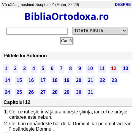
Vă rătăciţi neştiind Scripturile" (Matei, 22,29)
DESPRE
BibliaOrtodoxa.ro
Pildele lui Solomon
1
2
3
4
5
6
7
8
9
10
11
12
13
14
15
16
17
18
19
20
21
22
23
24
25
26
27
28
29
30
31
Capitolul 12
1.
Cel ce iubeşte învăţătura iubeşte ştiinţa, iar cel ce urăşte
certarea este nebun.
2.
Cel bun dobândeşte har de la Domnul, iar pe omul viclean
îl osândeşte Domnul.