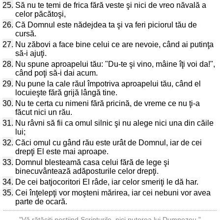
25.
Să nu te temi de frica fără veste şi nici de vreo năvală a
celor păcătoşi,
26.
Că Domnul este nădejdea ta şi va feri piciorul tău de
cursă.
27.
Nu zăbovi a face bine celui ce are nevoie, când ai putinţa
să-i ajuţi.
28.
Nu spune aproapelui tău: "Du-te şi vino, mâine îţi voi da!",
când poţi să-i dai acum.
29.
Nu pune la cale răul împotriva aproapelui tău, când el
locuieşte fără grijă lângă tine.
30.
Nu te certa cu nimeni fără pricină, de vreme ce nu ţi-a
făcut nici un rău.
31.
Nu râvni să fii ca omul silnic şi nu alege nici una din căile
lui;
32.
Căci omul cu gând rău este urât de Domnul, iar de cei
drepţi El este mai aproape.
33.
Domnul blesteamă casa celui fără de lege şi
binecuvântează adăposturile celor drepţi.
34.
De cei batjocoritori El râde, iar celor smeriţi le dă har.
35.
Cei înţelepţi vor moşteni mărirea, iar cei nebuni vor avea
parte de ocară.
"Vă rătăciţi neştiind Scripturile, nici puterea lui Dumnezeu."