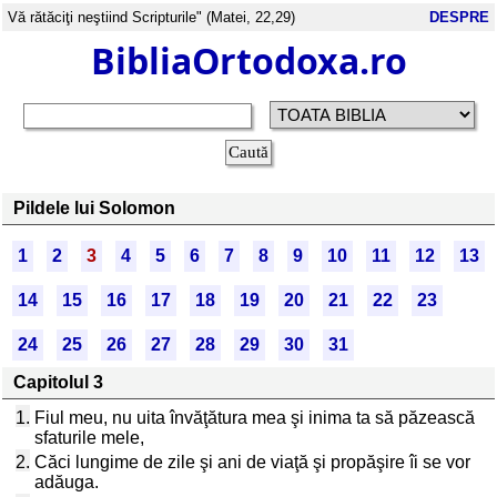
Vă rătăciţi neştiind Scripturile" (Matei, 22,29)
DESPRE
BibliaOrtodoxa.ro
Pildele lui Solomon
1
2
3
4
5
6
7
8
9
10
11
12
13
14
15
16
17
18
19
20
21
22
23
24
25
26
27
28
29
30
31
Capitolul 3
1.
Fiul meu, nu uita învăţătura mea şi inima ta să păzească
sfaturile mele,
2.
Căci lungime de zile şi ani de viaţă şi propăşire îi se vor
adăuga.