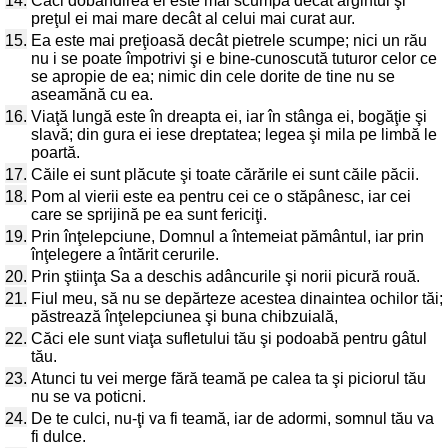
14.
Căci dobândirea ei este mai scumpă decât argintul şi
preţul ei mai mare decât al celui mai curat aur.
15.
Ea este mai preţioasă decât pietrele scumpe; nici un rău
nu i se poate împotrivi şi e bine-cunoscută tuturor celor ce
se apropie de ea; nimic din cele dorite de tine nu se
aseamănă cu ea.
16.
Viaţă lungă este în dreapta ei, iar în stânga ei, bogăţie şi
slavă; din gura ei iese dreptatea; legea şi mila pe limbă le
poartă.
17.
Căile ei sunt plăcute şi toate cărările ei sunt căile păcii.
18.
Pom al vierii este ea pentru cei ce o stăpânesc, iar cei
care se sprijină pe ea sunt fericiţi.
19.
Prin înţelepciune, Domnul a întemeiat pământul, iar prin
înţelegere a întărit cerurile.
20.
Prin ştiinţa Sa a deschis adâncurile şi norii picură rouă.
21.
Fiul meu, să nu se depărteze acestea dinaintea ochilor tăi;
păstrează înţelepciunea şi buna chibzuială,
22.
Căci ele sunt viaţa sufletului tău şi podoabă pentru gâtul
tău.
23.
Atunci tu vei merge fără teamă pe calea ta şi piciorul tău
nu se va poticni.
24.
De te culci, nu-ţi va fi teamă, iar de adormi, somnul tău va
fi dulce.