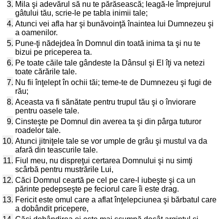
3.
Mila şi adevărul să nu te părăsească; leagă-le împrejurul
gâtului tău, scrie-le pe tabla inimii tale;
4.
Atunci vei afla har şi bunăvoinţă înaintea lui Dumnezeu şi
a oamenilor.
5.
Pune-ţi nădejdea în Domnul din toată inima ta şi nu te
bizui pe priceperea ta.
6.
Pe toate căile tale gândeste la Dânsul şi El îţi va netezi
toate cărările tale.
7.
Nu fii înţelept în ochii tăi; teme-te de Dumnezeu şi fugi de
rău;
8.
Aceasta va fi sănătate pentru trupul tău şi o înviorare
pentru oasele tale.
9.
Cinsteşte pe Domnul din averea ta şi din pârga tuturor
roadelor tale.
10.
Atunci jitniţele tale se vor umple de grâu şi mustul va da
afară din teascurile tale.
11.
Fiul meu, nu dispreţui certarea Domnului şi nu simţi
scârbă pentru mustrările Lui,
12.
Căci Domnul ceartă pe cel pe care-l iubeşte şi ca un
părinte pedepseşte pe feciorul care îi este drag.
13.
Fericit este omul care a aflat înţelepciunea şi bărbatul care
a dobândit pricepere,