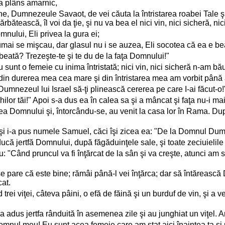
 a plâns amarnic,
e, Dumnezeule Savaot, de vei căuta la întristarea roabei Tale şi
bătească, îl voi da ţie, şi nu va bea el nici vin, nici sicheră, nic
ului, Eli privea la gura ei;
numai se mişcau, dar glasul nu i se auzea, Eli socotea că ea e be
 beată? Trezeşte-te şi te du de la faţa Domnului!"
nt o femeie cu inima întristată; nici vin, nici sicheră n-am bău
 din durerea mea cea mare şi din întristarea mea am vorbit până
 Dumnezeul lui Israel să-ţi plinească cererea pe care I-ai făcut-o!
hilor tăi!" Apoi s-a dus ea în calea sa şi a mâncat şi faţa nu-i mai
intea Domnului şi, întorcându-se, au venit la casa lor în Rama. D
u şi i-a pus numele Samuel, căci îşi zicea ea: "De la Domnul Du
aducă jertfă Domnului, după făgăduinţele sale, şi toate zeciuielil
"Când pruncul va fi înţărcat de la sân şi va creşte, atunci am să-
 se pare că este bine; rămâi până-l vei înţărca; dar să întărească
cat.
d trei viţei, câteva pâini, o efă de făină şi un burduf de vin, şi a 
 a adus jertfa rânduită în asemenea zile şi au junghiat un viţel. 
 domnul meu! Eu sunt acea femeie care am stat aici înaintea ta 