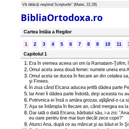
Vă rătăciţi neştiind Scripturile" (Matei, 22,29)
BibliaOrtodoxa.ro
Cartea întâia a Regilor
1
2
3
4
5
6
7
8
9
10
11
Capitolul 1
1.
Era în vremea aceea un om la Ramataim-Ţofim, în Mun
2.
Omul acela avea două femei: numele uneia era Ana
3.
Omul acela se ducea în fiecare an din cetatea sa, l
şi Finees.
4.
În ziua când Elcana aducea jertfă dădea parte Penine
5.
Iar Anei îi dădea parte îndoită, deşi aceasta nu 
6.
Potrivnica ei însă o amăra grozav, aţâţând-o ca s
7.
Aşa se întâmpla în fiecare an, când mergea ea l
8.
Dar iată o dată Elcana, bărbatul său, i-a zis: "An
eu oare pentru tine mai bun decât zece copii?"
9.
Atunci Ana, după ce au mâncat şi au băut ei în Şil