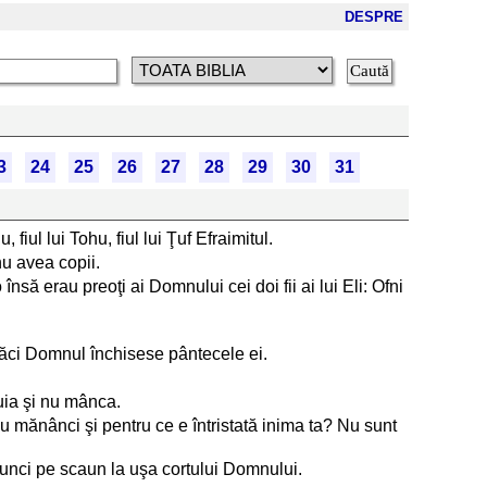
DESPRE
3
24
25
26
27
28
29
30
31
iul lui Tohu, fiul lui Ţuf Efraimitul.
u avea copii.
să erau preoţi ai Domnului cei doi fii ai lui Eli: Ofni
căci Domnul închisese pântecele ei.
uia şi nu mânca.
nu mănânci şi pentru ce e întristată inima ta? Nu sunt
atunci pe scaun la uşa cortului Domnului.