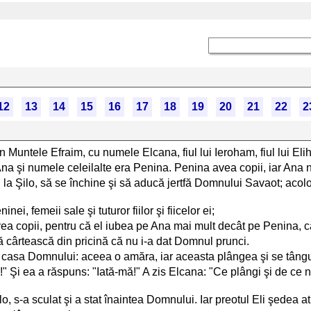
12
13
14
15
16
17
18
19
20
21
22
2
tele Efraim, cu numele Elcana, fiul lui Ieroham, fiul lui Elihu, f
 şi numele celeilalte era Penina. Penina avea copii, iar Ana n
a Şilo, să se închine şi să aducă jertfă Domnului Savaot; acolo în
i, femeii sale şi tuturor fiilor şi fiicelor ei;
avea copii, pentru că el iubea pe Ana mai mult decât pe Penina, 
ă cârtească din pricină că nu i-a dat Domnul prunci.
a casa Domnului: aceea o amăra, iar aceasta plângea şi se tâng
a!" Şi ea a răspuns: "Iată-mă!" A zis Elcana: "Ce plângi şi de ce 
o, s-a sculat şi a stat înaintea Domnului. Iar preotul Eli şedea 