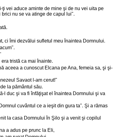
-ţi vei aduce aminte de mine şi de nu vei uita pe
i brici nu se va atinge de capul lui".
ată.
t, ci îmi dezvălui sufletul meu înaintea Domnului.
 acum".
"
 era tristă ca mai înainte.
upă aceea a cunoscut Elcana pe Ana, femeia sa, şi şi-
mnezeul Savaot l-am cerut!"
e de la pământul său.
l duc şi va fi înfăţişat el înaintea Domnului şi va
 Domnul cuvântul ce a ieşit din gura ta". Şi a rămas
venit la casa Domnului în Şilo şi a venit şi copilul
Ana a adus pe prunc la Eli,
şi m-am rugat Domnului.