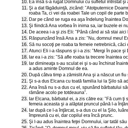
10.
Ea însă s-a rugat Domnului cu sufletul întristat şi
11.
Şi a dat făgăduinţă, zicând: "Atotputernice Doamn
roaba Ta, ci vei da roabei Tale un copil de parte băr
12.
Dar pe când se ruga ea aşa îndelung înaintea Domn
13.
Şi fiindcă Ana vorbea în inima sa, iar buzele ei 
14.
De aceea i-a şi zis Eli: "Până când ai să stai aici
15.
Răspunzând însă Ana a zis: "Nu, domnul meu! Eu su
16.
Să nu socoţi pe roaba ta femeie netrebnică, căci
17.
Atunci Eli i-a răspuns şi i-a zis: "Mergi în pace şi
18.
Iar ea i-a zis: "Să afle roaba ta trecere înaintea oc
19.
Iar dimineaţa s-au sculat ei şi s-au închinat îna
a adus aminte Domnul de ea.
20.
După câtva timp a zămislit Ana şi a născut un fi
21.
Şi s-a dus Elcana cu toată familia lui la Şilo să 
22.
Ana însă nu s-a dus cu el, spunând bărbatului său: 
rămâne acolo pe totdeauna".
23.
Iar Elcana, bărbatul ei, a zis către ea: "Fă cum ţi
femeia aceasta şi a alăptat pruncul până l-a înţăr
24.
Iar după ce l-a înţărcat, s-a dus cu el la Şilo, luân
împreună cu ei, dar copilul era încă prunc.
25.
Şi l-au adus înaintea feţei Domnului, iar tatăl său
26.
Zicând: "O, domnul meu!, viu să fie sufletul tău,