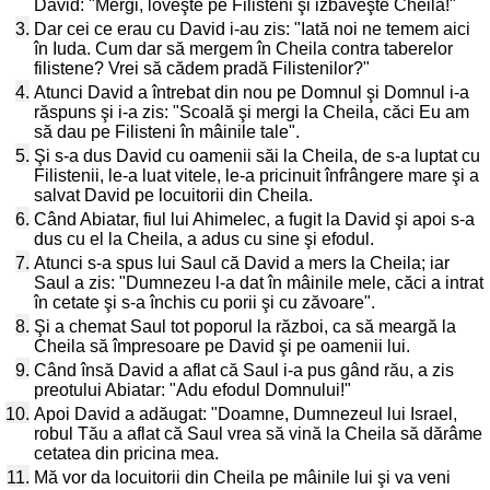
David: "Mergi, loveşte pe Filisteni şi izbăveşte Cheila!"
3.
Dar cei ce erau cu David i-au zis: "Iată noi ne temem aici
în Iuda. Cum dar să mergem în Cheila contra taberelor
filistene? Vrei să cădem pradă Filistenilor?"
4.
Atunci David a întrebat din nou pe Domnul şi Domnul i-a
răspuns şi i-a zis: "Scoală şi mergi la Cheila, căci Eu am
să dau pe Filisteni în mâinile tale".
5.
Şi s-a dus David cu oamenii săi la Cheila, de s-a luptat cu
Filistenii, le-a luat vitele, le-a pricinuit înfrângere mare şi a
salvat David pe locuitorii din Cheila.
6.
Când Abiatar, fiul lui Ahimelec, a fugit la David şi apoi s-a
dus cu el la Cheila, a adus cu sine şi efodul.
7.
Atunci s-a spus lui Saul că David a mers la Cheila; iar
Saul a zis: "Dumnezeu l-a dat în mâinile mele, căci a intrat
în cetate şi s-a închis cu porii şi cu zăvoare".
8.
Şi a chemat Saul tot poporul la război, ca să meargă la
Cheila să împresoare pe David şi pe oamenii lui.
9.
Când însă David a aflat că Saul i-a pus gând rău, a zis
preotului Abiatar: "Adu efodul Domnului!"
10.
Apoi David a adăugat: "Doamne, Dumnezeul lui Israel,
robul Tău a aflat că Saul vrea să vină la Cheila să dărâme
cetatea din pricina mea.
11.
Mă vor da locuitorii din Cheila pe mâinile lui şi va veni