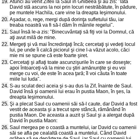
19.
Atunci au venit Zifeii la Saul în Ghibeea şi au zis: "Iată
David stă ascuns la noi prin locuri nestrăbătute, în pădure,
pe muntele Hachila, care vine la dreapta Ieşimonului.
20.
Aşadar, o, rege, mergi după dorinţa sufletului tău, iar
treaba noastră va fi să-l dăm în mâinile regelui".
21.
Saul însă le-a zis: "Binecuvântaţi să fiţi voi la Domnul, că
aţi avut milă de mine.
22.
Mergeţi şi vă mai încredinţaţi încă; cercetaţi şi vedeţi locul
lui, pe unde îi calcă piciorul şi cine l-a văzut acolo, căci
mie mi se spune că este foarte şiret.
23.
Cercetaţi şi aflaţi toate ascunzişurile în care se doseşte;
apoi întoarceţi-vă la mine cu ştiri amănunţite şi eu voi
merge cu voi, de este în acea ţară; îl voi căuta în toate
miile lui Iuda".
24.
S-au sculat deci aceia şi s-au dus la Zif, înainte de Saul.
David însă şi oamenii lui erau în pustia Maon, în şes, la
dreapta Ieşimonului.
25.
Şi a plecat Saul cu oamenii săi să-l caute, dar David a fost
vestit de aceasta şi a trecut spre stâncă, rămânând în
pustia Maon. De aceasta a auzit şi Saul şi a alergat după
David în pustia Maon:
26.
Saul mergea pe o coastă a muntelui, iar David cu oamenii
săi se afla pe cealaltă coastă a muntelui. Când David
grăbea să se depărteze de Saul, iar Saul cu oamenii lui