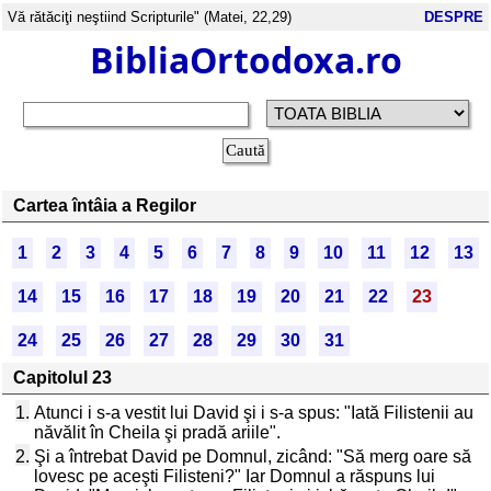
Vă rătăciţi neştiind Scripturile" (Matei, 22,29)
DESPRE
BibliaOrtodoxa.ro
Cartea întâia a Regilor
1
2
3
4
5
6
7
8
9
10
11
12
13
14
15
16
17
18
19
20
21
22
23
24
25
26
27
28
29
30
31
Capitolul 23
1.
Atunci i s-a vestit lui David şi i s-a spus: "Iată Filistenii au
năvălit în Cheila şi pradă ariile".
2.
Şi a întrebat David pe Domnul, zicând: "Să merg oare să
lovesc pe aceşti Filisteni?" Iar Domnul a răspuns lui