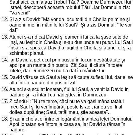
Saul aici, cum a auzit robul Tău? Doamne Dumnezeul lui
Israel, descoperă aceasta robului Tău". Iar Domnul a zis:
"Va veni!"
12.
Şi a zis David: "Mă vor da locuitorii din Cheila pe mine şi
oamenii mei în mâinile lui Saul?" Şi a zis Domnul: "Te vor
da!"
13.
Atunci s-a ridicat David şi oamenii lui ca la şase sute de
inşi, au ieşit din Cheila şi s-au dus unde au putut. Lui Saul
însă i s-a spus că David a fugit din Cheila şi atunci el şi-a
schimbat planul.
14.
Iar David a petrecut prin pustiu în locuri nestrăbătute şi
apoi pe un munte din pustiul Zif. Saul îl căuta în toate
zilele, dar Dumnezeu nu l-a dat în mâinile lui.
15.
David văzuse că Saul a ieşit să caute sufletul lui, dar el se
afla într-o pădure din pustiul Zif.
16.
Atunci s-a sculat Ionatan, fiul lui Saul, a venit la David în
pădure şi l-a întărit cu nădejdea în Dumnezeu,
17.
Zicându-i: "Nu te teme, căci nu te va găsi mâna tatălui
meu Saul şi tu vei împărăţi peste Israel, iar eu voi fi al
doilea după tine; Saul, tatăl meu, ştie aceasta".
18.
Şi au încheiat ei între ei legământ înaintea feţei Domnului.
Apoi Ionatan s-a întors la casa sa, iar David a rămas în
pădure.