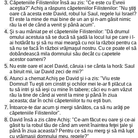
3.
Căpeteniile Filistenilor însă au zis: "Ce este cu Evreii
aceştia?" Achiş a răspuns căpeteniilor Filistenilor: "Nu ştiţi
oare că acesta este David, robul lui Saul, regele lui Israel?
El este la mine de mai bine de un an şi n-am găsit nimic
rău la el de când a venit şi până acum".
4.
Şi s-au mâniat pe el căpeteniile Filistenilor: "Dă drumul
omului acestuia să se ducă să şadă la locul lui pe care i l-
ai hotărât tu şi să nu mai meargă cu noi la război pentru ca
să nu se facă în război vrăjmaşul nostru. Cu ce poate el să
dobândească mila domnului său decât cu capetele
acestor oameni?
5.
Nu este oare el acel David, căruia i se cânta la horă: Saul
a biruit mii, iar David zeci de mii?"
6.
Atunci a chemat Achiş pe David şi i-a zis: "Viu este
Domnul! Tu eşti om cinstit şi ochilor mei le-ar fi plăcut ca
tu să intri şi să ieşi cu mine în tabere; căci eu n-am văzut
rău la tine de când ai venit la mine şi până în ziua
aceasta; dar în ochii căpeteniilor tu nu eşti bun.
7.
Întoarce-te dar acum şi mergi sănătos, ca să nu arăţi pe
căpeteniile Filistenilor".
8.
David însă a zis către Achiş: "Ce-am făcut eu oare şi ce-ai
găsit tu la robul tău de când am venit înaintea feţei ţale şi
până în ziua aceasta? Pentru ce să nu merg şi să mă lupt
cu vrăjmaşii domnului meu, regele?"