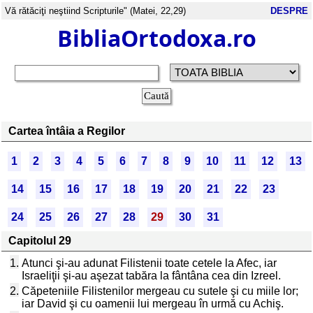
Vă rătăciţi neştiind Scripturile" (Matei, 22,29)
DESPRE
BibliaOrtodoxa.ro
Cartea întâia a Regilor
1
2
3
4
5
6
7
8
9
10
11
12
13
14
15
16
17
18
19
20
21
22
23
24
25
26
27
28
29
30
31
Capitolul 29
1.
Atunci şi-au adunat Filistenii toate cetele la Afec, iar
Israeliţii şi-au aşezat tabăra la fântâna cea din Izreel.
2.
Căpeteniile Filistenilor mergeau cu sutele şi cu miile lor;
iar David şi cu oamenii lui mergeau în urmă cu Achiş.