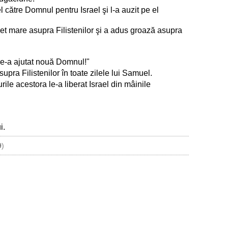
 către Domnul pentru Israel şi l-a auzit pe el
net mare asupra Filistenilor şi a adus groază asupra
 ne-a ajutat nouă Domnul!"
upra Filistenilor în toate zilele lui Samuel.
urile acestora le-a liberat Israel din mâinile
i.
9
)