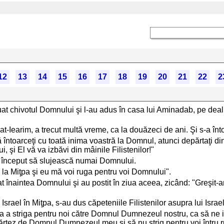
12
13
14
15
16
17
18
19
20
21
22
2
luat chivotul Domnului şi l-au adus în casa lui Aminadab, pe deal, 
t-Iearim, a trecut multă vreme, ca la douăzeci de ani. Şi s-a înto
ă întoarceţi cu toată inima voastră la Domnul, atunci depărtaţi din
i, şi El vă va izbăvi din mâinile Filistenilor!"
i au început să slujească numai Domnului.
ii la Miţpa şi eu mă voi ruga pentru voi Domnului".
at înaintea Domnului şi au postit în ziua aceea, zicând: "Greşit-
 Israel în Miţpa, s-au dus căpeteniile Filistenilor asupra lui Israe
ceta a striga pentru noi către Domnul Dumnezeul nostru, ca să ne i
ărtez de Domnul Dumnezeul meu şi să nu strig pentru voi întru 