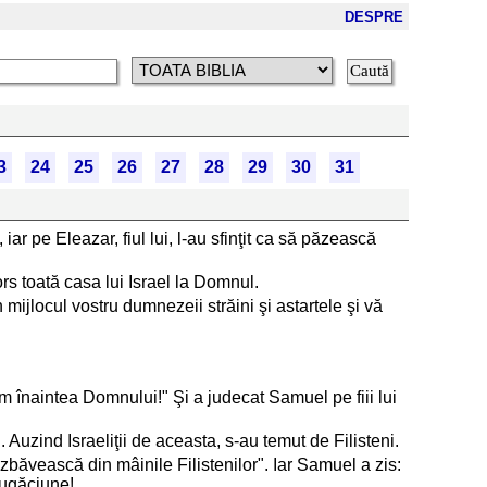
DESPRE
3
24
25
26
27
28
29
30
31
iar pe Eleazar, fiul lui, l-au sfinţit ca să păzească
rs toată casa lui Israel la Domnul.
 mijlocul vostru dumnezeii străini şi astartele şi vă
am înaintea Domnului!" Şi a judecat Samuel pe fiii lui
l. Auzind Israeliţii de aceasta, s-au temut de Filisteni.
zbăvească din mâinile Filistenilor". Iar Samuel a zis:
rugăciune!