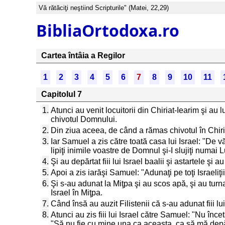
Vă rătăciţi neştiind Scripturile" (Matei, 22,29)
BibliaOrtodoxa.ro
Cartea întâia a Regilor
1
2
3
4
5
6
7
8
9
10
11
Capitolul 7
1.
Atunci au venit locuitorii din Chiriat-Iearim şi au 
chivotul Domnului.
2.
Din ziua aceea, de când a rămas chivotul în Chiria
3.
Iar Samuel a zis către toată casa lui Israel: "De v
lipiţi inimile voastre de Domnul şi-I slujiţi numai Lu
4.
Şi au depărtat fiii lui Israel baalii şi astartele ş
5.
Apoi a zis iarăşi Samuel: "Adunaţi pe toţi Israeliţ
6.
Şi s-au adunat la Miţpa şi au scos apă, şi au turn
Israel în Miţpa.
7.
Când însă au auzit Filistenii că s-au adunat fiii lui
8.
Atunci au zis fiii lui Israel către Samuel: "Nu în
"Să nu fie cu mine una ca aceasta, ca să mă dep