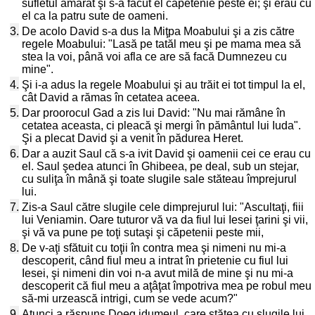
sufletul amărât şi s-a făcut el căpetenie peste ei; şi erau cu
el ca la patru sute de oameni.
3.
De acolo David s-a dus la Miţpa Moabului şi a zis către
regele Moabului: "Lasă pe tatăl meu şi pe mama mea să
stea la voi, până voi afla ce are să facă Dumnezeu cu
mine".
4.
Şi i-a adus la regele Moabului şi au trăit ei tot timpul la el,
cât David a rămas în cetatea aceea.
5.
Dar proorocul Gad a zis lui David: "Nu mai rămâne în
cetatea aceasta, ci pleacă şi mergi în pământul lui Iuda".
Şi a plecat David şi a venit în pădurea Heret.
6.
Dar a auzit Saul că s-a ivit David şi oamenii cei ce erau cu
el. Saul şedea atunci în Ghibeea, pe deal, sub un stejar,
cu suliţa în mână şi toate slugile sale stăteau împrejurul
lui.
7.
Zis-a Saul către slugile cele dimprejurul lui: "Ascultaţi, fiii
lui Veniamin. Oare tuturor vă va da fiul lui Iesei ţarini şi vii,
şi vă va pune pe toţi sutaşi şi căpetenii peste mii,
8.
De v-aţi sfătuit cu toţii în contra mea şi nimeni nu mi-a
descoperit, când fiul meu a intrat în prietenie cu fiul lui
Iesei, şi nimeni din voi n-a avut milă de mine şi nu mi-a
descoperit că fiul meu a aţâţat împotriva mea pe robul meu
să-mi urzească intrigi, cum se vede acum?"
9.
Atunci a răspuns Doeg idumeul, care stătea cu slugile lui