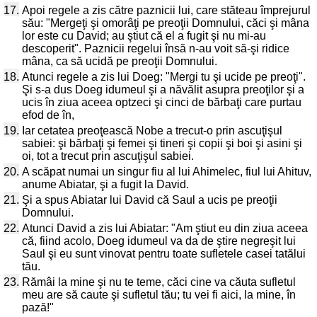
17.
Apoi regele a zis către paznicii lui, care stăteau împrejurul
său: "Mergeţi şi omorâţi pe preoţii Domnului, căci şi mâna
lor este cu David; au ştiut că el a fugit şi nu mi-au
descoperit". Paznicii regelui însă n-au voit să-şi ridice
mâna, ca să ucidă pe preoţii Domnului.
18.
Atunci regele a zis lui Doeg: "Mergi tu şi ucide pe preoţi".
Şi s-a dus Doeg idumeul şi a năvălit asupra preoţilor şi a
ucis în ziua aceea optzeci şi cinci de bărbaţi care purtau
efod de în,
19.
Iar cetatea preoţească Nobe a trecut-o prin ascuţişul
sabiei: şi bărbaţi şi femei şi tineri şi copii şi boi şi asini şi
oi, tot a trecut prin ascuţişul sabiei.
20.
A scăpat numai un singur fiu al lui Ahimelec, fiul lui Ahituv,
anume Abiatar, şi a fugit la David.
21.
Şi a spus Abiatar lui David că Saul a ucis pe preoţii
Domnului.
22.
Atunci David a zis lui Abiatar: "Am ştiut eu din ziua aceea
că, fiind acolo, Doeg idumeul va da de ştire negreşit lui
Saul şi eu sunt vinovat pentru toate sufletele casei tatălui
tău.
23.
Rămâi la mine şi nu te teme, căci cine va căuta sufletul
meu are să caute şi sufletul tău; tu vei fi aici, la mine, în
pază!"