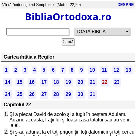
Vă rătăciţi neştiind Scripturile" (Matei, 22,29)
DESPRE
BibliaOrtodoxa.ro
Cartea întâia a Regilor
1
2
3
4
5
6
7
8
9
10
11
12
13
14
15
16
17
18
19
20
21
22
23
24
25
26
27
28
29
30
31
Capitolul 22
1.
Şi a plecat David de acolo şi a fugit în peştera Adulam.
Auzind aceasta, fraţii lui şi toată casa tatălui său au venit
la el.
2.
Şi s-au adunat la el toţi prigoniţii, toţi datornicii şi toţi cei cu