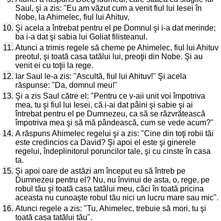
Saul, şi a zis: "Eu am văzut cum a venit fiul lui Iesei în
Nobe, la Ahimelec, fiul lui Ahituv,
10.
Şi acela a întrebat pentru el pe Domnul şi i-a dat merinde;
ba i-a dat şi sabia lui Goliat filisteanul.
11.
Atunci a trimis regele să cheme pe Ahimelec, fiul lui Ahituv
preotul, şi toată casa tatălui lui, preoţii din Nobe. Şi au
venit ei cu toţii la rege.
12.
Iar Saul le-a zis: "Ascultă, fiul lui Ahituv!" Şi acela
răspunse: "Da, domnul meu!"
13.
Şi a zis Saul către el: "Pentru ce v-aii unit voi împotriva
mea, tu şi fiul lui Iesei, că i-ai dat pâini şi sabie şi ai
întrebat pentru el pe Dumnezeu, ca să se răzvrătească
împotriva mea şi să mă pândească, cum se vede acum?"
14.
A răspuns Ahimelec regelui şi a zis: "Cine din toţi robii tăi
este credincios ca David? Şi apoi el este şi ginerele
regelui, îndeplinitorul poruncilor tale, şi cu cinste în casa
ta.
15.
Şi apoi oare de astăzi am început eu să întreb pe
Dumnezeu pentru el? Nu, nu învinui de asta, o, rege, pe
robul tău şi toată casa tatălui meu, căci în toată pricina
aceasta nu cunoaşte robul tău nici un lucru mare sau mic".
16.
Atunci regele a zis: "Tu, Ahimelec, trebuie să mori, tu şi
toată casa tatălui tău".