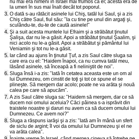
nu mai era nimeni în Israel mai frumos ca el; acesta era de
la umeri în sus mai înalt decât tot poporul.
3.
O dată s-au rătăcit asinele lui Chiş, tatăl lui Saul, şi a zis
Chiş către Saul, fiul său: "Ia cu tine pe unul din argaţi şi,
sculându-te, du-te de caută asinele!"
4.
Şi a suit acesta muntele lui Efraim şi a străbătut ţinutul
Şalişa, dar nu le-a găsit. Apoi a străbătut ţinutul Şaalim, şi
nici acolo nu le-a găsit. Apoi a străbătut şi pământul lui
Veniamin şi tot nu le-a găsit.
5.
Iar când au ajuns în ţinutul Ţuf, a zis Saul către sluga sa
care era cu el: "Haidem înapoi, ca nu cumva tatăl meu,
lăsând asinele, să înceapă a fi neliniştit de noi".
6.
Sluga însă i-a zis: "Iată în cetatea aceasta este un om al
lui Dumnezeu, om cinstit de toţi şi tot ce spune el se
plineşte. Să mergem dar acolo; poate ne va arăta şi nouă
calea pe care să apucăm".
7.
A zis Saul către sluga sa: "Haidem să mergem, dar ce să
ducem noi omului aceluia? Căci pâinea s-a isprăvit din
traistele noastre şi daruri nu avem ca să ducem omului lui
Dumnezeu. Ce avem noi?"
8.
Sluga a răspuns iarăşi şi a zis: "Iată am în mână un sfert
de siclu de argint; îl voi da omului lui Dumnezeu şi el ne
va arăta calea".
9.
Înainte vreme în Israel, când mergea cineva să întrebe pe