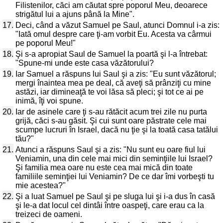
Filistenilor, căci am căutat spre poporul Meu, deoarece
strigătul lui a ajuns până la Mine".
17.
Deci, când a văzut Samuel pe Saul, atunci Domnul i-a zis:
"Iată omul despre care ţi-am vorbit Eu. Acesta va cârmui
pe poporul Meu!"
18.
Şi s-a apropiat Saul de Samuel la poartă şi l-a întrebat:
"Spune-mi unde este casa văzătorului?
19.
Iar Samuel a răspuns lui Saul şi a zis: "Eu sunt văzătorul;
mergi înaintea mea pe deal, că aveţi să prânziţi cu mine
astăzi, iar dimineaţă te voi lăsa să pleci; şi tot ce ai pe
inimă, îţi voi spune.
20.
Iar de asinele care ţi s-au rătăcit acum trei zile nu purta
grijă, căci s-au găsit. Şi cui sunt oare păstrate cele mai
scumpe lucruri în Israel, dacă nu ţie şi la toată casa tatălui
tău?"
21.
Atunci a răspuns Saul şi a zis: "Nu sunt eu oare fiul lui
Veniamin, una din cele mai mici din seminţiile lui Israel?
Şi familia mea oare nu este cea mai mică din toate
familiile seminţiei lui Veniamin? De ce dar îmi vorbeşti tu
mie acestea?"
22.
Şi a luat Samuel pe Saul şi pe sluga lui şi i-a dus în casă
şi le-a dat locul cel dintâi între oaspeţi, care erau ca la
treizeci de oameni.