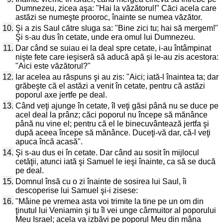
Dumnezeu, zicea aşa: "Hai la văzătorul!" Căci acela care
astăzi se numeşte prooroc, înainte se numea văzător.
10.
Şi a zis Saul către sluga sa: "Bine zici tu; hai să mergem!"
Şi s-au dus în cetate, unde era omul lui Dumnezeu.
11.
Dar când se suiau ei la deal spre cetate, i-au întâmpinat
nişte fete care ieşiseră să aducă apă şi le-au zis acestora:
"Aici este văzătorul?"
12.
Iar acelea au răspuns şi au zis: "Aici; iată-l înaintea ta; dar
grăbeşte că el astăzi a venit în cetate, pentru că astăzi
poporul axe jertfe pe deal.
13.
Când veţi ajunge în cetate, îl veţi găsi până nu se duce pe
acel deal la prânz; căci poporul nu începe să mănânce
până nu vine el; pentru că el le binecuvântează jertfa şi
după aceea începe să mănânce. Duceţi-vă dar, că-l veţi
apuca încă acasă".
14.
Şi s-au dus ei în cetate. Dar când au sosit în mijlocul
cetăţii, atunci iată şi Samuel le ieşi înainte, ca să se ducă
pe deal.
15.
Domnul însă cu o zi înainte de sosirea lui Saul, îi
descoperise lui Samuel şi-i zisese:
16.
"Mâine pe vremea asta voi trimite la tine pe un om din
ţinutul lui Veniamin şi tu îl vei unge cârmuitor al poporului
Meu Israel; acela va izbăvi pe poporul Meu din mâna