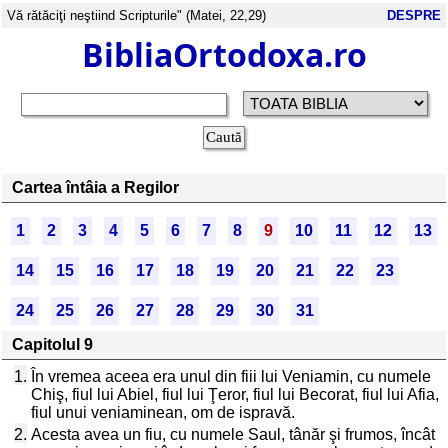
Vă rătăciţi neştiind Scripturile" (Matei, 22,29)
DESPRE
BibliaOrtodoxa.ro
Cartea întâia a Regilor
1
2
3
4
5
6
7
8
9
10
11
12
13
14
15
16
17
18
19
20
21
22
23
24
25
26
27
28
29
30
31
Capitolul 9
1.
În vremea aceea era unul din fiii lui Veniamin, cu numele
Chiş, fiul lui Abiel, fiul lui Ţeror, fiul lui Becorat, fiul lui Afia,
fiul unui veniaminean, om de ispravă.
2.
Acesta avea un fiu, cu numele Saul, tânăr şi frumos, încât