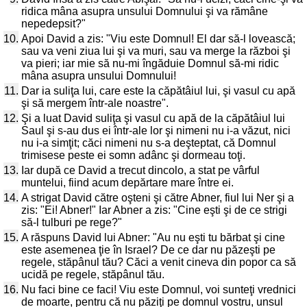
ridica mâna asupra unsului Domnului şi va rămâne
nepedepsit?"
10.
Apoi David a zis: "Viu este Domnul! El dar să-l lovească;
sau va veni ziua lui şi va muri, sau va merge la război şi
va pieri; iar mie să nu-mi îngăduie Domnul să-mi ridic
mâna asupra unsului Domnului!
11.
Dar ia suliţa lui, care este la căpătâiul lui, şi vasul cu apă
şi să mergem într-ale noastre".
12.
Şi a luat David suliţa şi vasul cu apă de la căpătâiul lui
Saul şi s-au dus ei într-ale lor şi nimeni nu i-a văzut, nici
nu i-a simţit; căci nimeni nu s-a deşteptat, că Domnul
trimisese peste ei somn adânc şi dormeau toţi.
13.
Iar după ce David a trecut dincolo, a stat pe vârful
muntelui, fiind acum depărtare mare între ei.
14.
A strigat David către oşteni şi către Abner, fiul lui Ner şi a
zis: "Ei! Abner!" Iar Abner a zis: "Cine eşti şi de ce strigi
să-l tulburi pe rege?"
15.
A răspuns David lui Abner: "Au nu eşti tu bărbat şi cine
este asemenea ţie în Israel? De ce dar nu păzeşti pe
regele, stăpânul tău? Căci a venit cineva din popor ca să
ucidă pe regele, stăpânul tău.
16.
Nu faci bine ce faci! Viu este Domnul, voi sunteţi vrednici
de moarte, pentru că nu păziţi pe domnul vostru, unsul