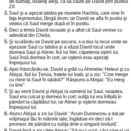
de bărbaţi, israeliţi aleşi, ca să caute pe David prin pustiul
Zif.
3.
Saul şi-a aşezat tabăra pe muntele Hachila, care vine în
faţa Ieşimonului, lângă drum; iar David se afla în pustiu şi
vedea că Saul merge după el în pustiu.
4.
Deci a trimis David iscoade şi a aflat că Saul venise cu
adevărat din Cheila.
5.
Şi sculându-se David pe ascuns, s-a dus la locul unde se
aşezase Saul cu tabăra şi a văzut David locul unde
dormea Saul şi Abner, fiul lui Ner, căpetenia oştirii lui.
Saul însă dormea în cort, iar oştenii erau aşezaţi
împrejurul lui.
6.
Apoi întorcându-se, David a grăit cu Ahimelec Heteul şi cu
Abişai, fiul lui Ţeruia, fratele lui Ioab, şi a zis: "Cine merge
cu mine la Saul în tabără?" Răspuns-a Abişai: "Eu merg
cu tine".
7.
Şi au venit David şi Abişai la oamenii lui Saul, noaptea.
Saul era culcat şi dormea în cort; suliţa lui era înfiptă în
pământ la căpătâiul lui; iar Abner şi oştenii dormeau
împrejurul lui.
8.
Atunci Abişai a zis lui David: "Acum Dumnezeu a dat pe
vrăjmaşul tău în mâinile tale; îngăduie-mi deci să-l
pironesc de pământ cu suliţa dintr-o singură lovitură".
9.
David însă a zis către Abişai: "Să nu-l ucizi, căci cine-şi va