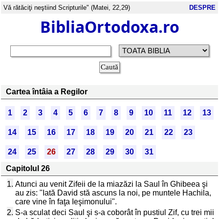
Vă rătăciţi neştiind Scripturile" (Matei, 22,29)
DESPRE
BibliaOrtodoxa.ro
Cartea întâia a Regilor
1
2
3
4
5
6
7
8
9
10
11
12
13
14
15
16
17
18
19
20
21
22
23
24
25
26
27
28
29
30
31
Capitolul 26
1.
Atunci au venit Zifeii de la miazăzi la Saul în Ghibeea şi
au zis: "Iată David stă ascuns la noi, pe muntele Hachila,
care vine în faţa Ieşimonului".
2.
S-a sculat deci Saul şi s-a coborât în pustiul Zif, cu trei mii