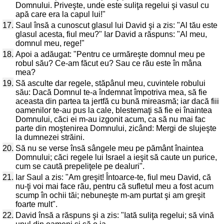
Domnului. Priveşte, unde este suliţa regelui şi vasul cu
apă care era la capul lui!"
17.
Saul însă a cunoscut glasul lui David şi a zis: "Al tău este
glasul acesta, fiul meu?" Iar David a răspuns: "Al meu,
domnul meu, rege!"
18.
Apoi a adăugat: "Pentru ce urmăreşte domnul meu pe
robul său? Ce-am făcut eu? Sau ce rău este în mâna
mea?
19.
Să asculte dar regele, stăpânul meu, cuvintele robului
său: Dacă Domnul te-a îndemnat împotriva mea, să fie
aceasta din partea ta jertfă cu bună mireasmă; iar dacă fiii
oamenilor te-au pus la cale, blestemaţi să fie ei înaintea
Domnului, căci ei m-au izgonit acum, ca să nu mai fac
parte din moştenirea Domnului, zicând: Mergi de slujeşte
la dumnezei străini.
20.
Să nu se verse însă sângele meu pe pământ înaintea
Domnului; căci regele lui Israel a ieşit să caute un purice,
cum se caută prepeliţele pe dealuri".
21.
Iar Saul a zis: "Am greşit! Întoarce-te, fiul meu David, că
nu-ţi voi mai face rău, pentru că sufletul meu a fost acum
scump în ochii tăi; nebuneşte m-am purtat şi am greşit
foarte mult".
22.
David însă a răspuns şi a zis: "Iată suliţa regelui; să vină