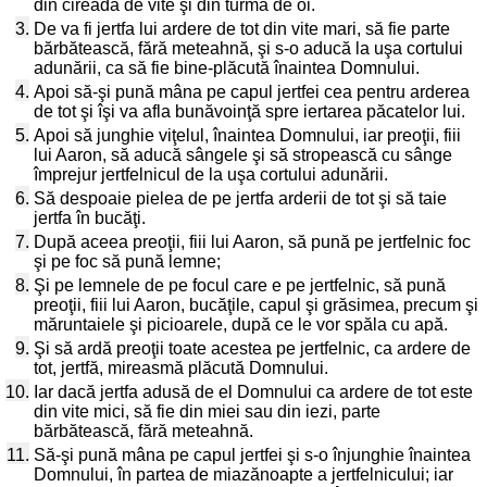
din cireada de vite şi din turma de oi.
3.
De va fi jertfa lui ardere de tot din vite mari, să fie parte
bărbătească, fără meteahnă, şi s-o aducă la uşa cortului
adunării, ca să fie bine-plăcută înaintea Domnului.
4.
Apoi să-şi pună mâna pe capul jertfei cea pentru arderea
de tot şi îşi va afla bunăvoinţă spre iertarea păcatelor lui.
5.
Apoi să junghie viţelul, înaintea Domnului, iar preoţii, fiii
lui Aaron, să aducă sângele şi să stropească cu sânge
împrejur jertfelnicul de la uşa cortului adunării.
6.
Să despoaie pielea de pe jertfa arderii de tot şi să taie
jertfa în bucăţi.
7.
După aceea preoţii, fiii lui Aaron, să pună pe jertfelnic foc
şi pe foc să pună lemne;
8.
Şi pe lemnele de pe focul care e pe jertfelnic, să pună
preoţii, fiii lui Aaron, bucăţile, capul şi grăsimea, precum şi
măruntaiele şi picioarele, după ce le vor spăla cu apă.
9.
Şi să ardă preoţii toate acestea pe jertfelnic, ca ardere de
tot, jertfă, mireasmă plăcută Domnului.
10.
Iar dacă jertfa adusă de el Domnului ca ardere de tot este
din vite mici, să fie din miei sau din iezi, parte
bărbătească, fără meteahnă.
11.
Să-şi pună mâna pe capul jertfei şi s-o înjunghie înaintea
Domnului, în partea de miazănoapte a jertfelnicului; iar