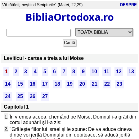
Vă rătăciţi neştiind Scripturile" (Matei, 22,29)
DESPRE
BibliaOrtodoxa.ro
Leviticul - cartea a treia a lui Moise
1
2
3
4
5
6
7
8
9
10
11
12
13
14
15
16
17
18
19
20
21
22
23
24
25
26
27
Capitolul 1
1.
În vremea aceea, chemând pe Moise, Domnul i-a grăit din
cortul adunării şi i-a zis:
2.
"Grăieşte fiilor lui Israel şi le spune: De va aduce cineva
dintre voi jertfă Domnului din dobitoace, să aducă jertfă