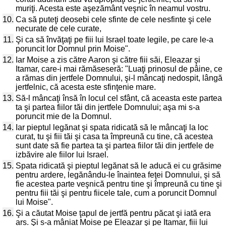
muriţi. Acesta este aşezământ veşnic în neamul vostru.
10.
Ca să puteţi deosebi cele sfinte de cele nesfinte şi cele
necurate de cele curate,
11.
Şi ca să învăţaţi pe fiii lui Israel toate legile, pe care le-a
poruncit lor Domnul prin Moise".
12.
Iar Moise a zis către Aaron şi către fiii săi, Eleazar şi
Itamar, care-i mai rămăseseră: "Luaţi prinosul de pâine, ce
a rămas din jertfele Domnului, şi-l mâncaţi nedospit, lângă
jertfelnic, că acesta este sfinţenie mare.
13.
Să-l mâncaţi însă în locul cel sfânt, că aceasta este partea
ta şi partea fiilor tăi din jertfele Domnului; aşa mi s-a
poruncit mie de la Domnul.
14.
Iar pieptul legănat şi spata ridicată să le mâncaţi la loc
curat, tu şi fiii tăi şi casa ta împreună cu tine, că acestea
sunt date să fie partea ta şi partea fiilor tăi din jertfele de
izbăvire ale fiilor lui Israel.
15.
Spata ridicată şi pieptul legănat să le aducă ei cu grăsime
pentru ardere, legănându-le înaintea feţei Domnului, şi să
fie acestea parte veşnică pentru tine şi împreună cu tine şi
pentru fiii tăi şi pentru fiicele tale, cum a poruncit Domnul
lui Moise".
16.
Şi a căutat Moise ţapul de jertfă pentru păcat şi iată era
ars. Şi s-a mâniat Moise pe Eleazar şi pe Itamar, fiii lui