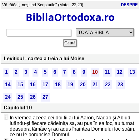
Vă rătăciţi neştiind Scripturile" (Matei, 22,29)
DESPRE
BibliaOrtodoxa.ro
Leviticul - cartea a treia a lui Moise
1
2
3
4
5
6
7
8
9
10
11
12
13
14
15
16
17
18
19
20
21
22
23
24
25
26
27
Capitolul 10
1.
În vremea aceea cei doi fii ai lui Aaron, Nadab şi Abiud,
luându-şi fiecare cădelniţa sa, au pus în ea foc, au turnat
deasupra tămâie şi au adus înaintea Domnului foc străin,
ce nu le poruncise Domnul.