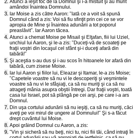
2.
Atunci a ieşit foc de la Domnul şi i-a mistuit şi au murit
amândoi înaintea Domnului.
3.
Iar Moise a zis către Aaron: "Iată ce a voit să spună
Domnul când a zis: Voi să fiu sfinţit prin cei ce se vor
apropia de Mine şi înaintea adunării a tot poporul
preaslăvit". Iar Aaron tăcea.
4.
Atunci a chemat Moise pe Misail şi Elţafan, fiii lui Uziel,
unchiul lui Aaron, şi le-a zis: "Duceţi-vă de scoateţi pe
fraţii voştri din locaşul cel sfânt şi-i duceţi afară din
tabără!"
5.
Şi aceştia s-au dus şi i-au scos în hitoanele lor afară din
tabără, cum zisese Moise.
6.
Iar lui Aaron şi fiilor lui, Eleazar şi Itamar, le-a zis Moise;
"Capetele voastre să nu vi le descoperiţi şi veşmintele
voastre să nu vi le sfâşiaţi, ca să nu muriţi şi ca să nu
atrageţi mânia asupra obştii întregi. Dar fraţii voştri, toată
casa lui Israel, pot să plângă pe cei arşi, pe care i-a ars
Domnul.
7.
Din uşa cortului adunării să nu ieşiţi, ca să nu muriţi, căci
aveţi pe voi mirul de ungere al Domnului!" Şi s-a făcut
drept cuvântul lui Moise.
8.
Apoi grăind Domnul cu Aaron, a zis:
9.
"Vin şi sicheră să nu beţi, nici tu, nici fiii tăi, când intraţi în
cortul adunării sau vă apropiaţi de jertfelnic, ca să nu