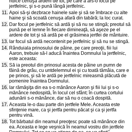
ridice cenuşa arderii de tot, pe care a ars-o focul pe
jertfelnic, şi s-o pună lângă jertfelnic.
11.
Apoi să-şi dezbrace hainele sale şi să se îmbrace cu alte
haine şi să scoată cenuşa afară din tabără; la loc curat.
12.
Dar focul pe jertfelnic să ardă şi să nu se stingă; preotul să
pună pe el lemne în fiecare dimineaţă, să aşeze pe el
ardere de tot şi să ardă pe el grăsimea jertfei de mântuire.
13.
Iar focul să ardă necontenit pe jertfelnic şi să nu se stingă.
14.
Rânduiala prinosului de pâine, pe care preoţii, fiii lui
Aaron, trebuie să-l aducă înaintea Domnului la jertfelnic,
este aceasta:
15.
Să ia preotul din prinosul acesta de pâine un pumn de
făină de grâu, cu untdelemnul ei şi cu toată tămâia, care e
pe prinos, şi să le ardă pe jertfelnic mireasmă plăcută de
pomenire înaintea Domnului.
16.
Iar rămăşiţa din ea s-o mănânce Aaron şi fiii lui şi s-o
mănânce nedospită, în locul cel sfânt; în curtea cortului
adunării s-o mănânce, dar să nu o coacă dospită.
17.
Aceasta le-o dau parte din jertfele Mele. Aceasta este
sfinţenie mare, ca şi jertfa pentru păcat şi ca şi jertfa
pentru vină.
18.
Tot bărbatul din neamul preoţesc poate să mănânce din
ea. Aceasta e lege veşnică în neamul vostru din jertfele