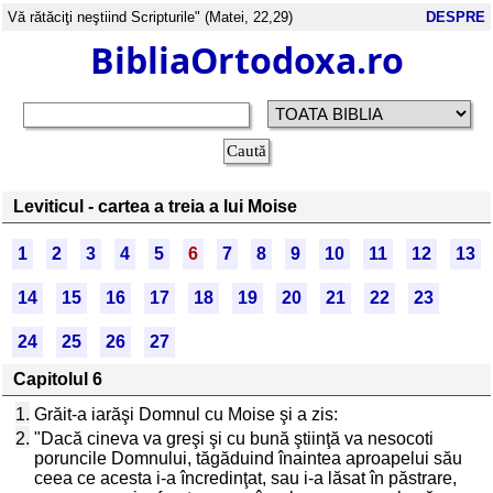
Vă rătăciţi neştiind Scripturile" (Matei, 22,29)
DESPRE
BibliaOrtodoxa.ro
Leviticul - cartea a treia a lui Moise
1
2
3
4
5
6
7
8
9
10
11
12
13
14
15
16
17
18
19
20
21
22
23
24
25
26
27
Capitolul 6
1.
Grăit-a iarăşi Domnul cu Moise şi a zis:
2.
"Dacă cineva va greşi şi cu bună ştiinţă va nesocoti
poruncile Domnului, tăgăduind înaintea aproapelui său
ceea ce acesta i-a încredinţat, sau i-a lăsat în păstrare,