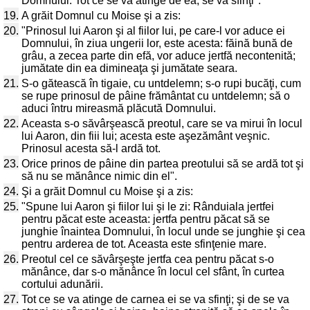
Domnului. Tot ce se va atinge de ea, se va sfinţi".
19.
A grăit Domnul cu Moise şi a zis:
20.
"Prinosul lui Aaron şi al fiilor lui, pe care-l vor aduce ei
Domnului, în ziua ungerii lor, este acesta: făină bună de
grâu, a zecea parte din efă, vor aduce jertfă necontenită;
jumătate din ea dimineaţa şi jumătate seara.
21.
S-o gătească în tigaie, cu untdelemn; s-o rupi bucăţi, cum
se rupe prinosul de pâine frământat cu untdelemn; să o
aduci întru mireasmă plăcută Domnului.
22.
Aceasta s-o săvârşească preotul, care se va mirui în locul
lui Aaron, din fiii lui; acesta este aşezământ veşnic.
Prinosul acesta să-l ardă tot.
23.
Orice prinos de pâine din partea preotului să se ardă tot şi
să nu se mănânce nimic din el".
24.
Şi a grăit Domnul cu Moise şi a zis:
25.
"Spune lui Aaron şi fiilor lui şi le zi: Rânduiala jertfei
pentru păcat este aceasta: jertfa pentru păcat să se
junghie înaintea Domnului, în locul unde se junghie şi cea
pentru arderea de tot. Aceasta este sfinţenie mare.
26.
Preotul cel ce săvârşeşte jertfa cea pentru păcat s-o
mănânce, dar s-o mănânce în locul cel sfânt, în curtea
cortului adunării.
27.
Tot ce se va atinge de carnea ei se va sfinţi; şi de se va