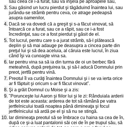
sau ceea ce i-a furat, sau va înşela pe aproapele său,
3.
Sau găsind un lucru pierdut şi tăgăduind înaintea lui, sau
jurându-se strâmb pentru ceva, ce atrage pedeapsă
asupra oamenilor,
4.
Dacă se va dovedi că a greşit şi s-a făcut vinovat, să
întoarcă ce a furat, sau ce a răpit, sau ce i-a fost
încredinţat, sau ce a fost pierdut şi găsit de el.
5.
Tot lucrul, pentru care s-a jurat strâmb, să-l plătească
deplin şi să mai adauge pe deasupra a cincea parte din
preţul lui şi să dea aceluia, al căruia este lucrul, în ziua
când îşi va cunoaşte vina sa.
6.
Iar pentru vina sa să ia din turma de oi un berbec fără
meteahnă, după preţuirea ta, şi să-l aducă Domnului prin
preot, jertfă pentru vină.
7.
Preotul îl va curăţi înaintea Domnului şi i se va ierta orice
ar fi făptuit şi oricum s-ar fi făcut vinovat".
8.
Şi a grăit Domnul cu Moise şi a zis:
9.
"Porunceşte lui Aaron şi fiilor lui şi le zi: Rânduiala arderii
de tot este aceasta: arderea de tot să rămână pe vatra
jertfelnicului toată noaptea până dimineaţa şi focul
jertfelnicului să ardă pe el şi să nu se stingă.
10.
Iar dimineaţa preotul să se îmbrace cu haina sa cea de în,
după ce şi-a luat pantalonii săi cei de în pe trupul său, să