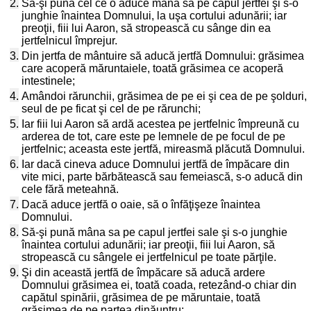
2.
Să-şi pună cel ce o aduce mâna sa pe capul jertfei şi s-o
junghie înaintea Domnului, la uşa cortului adunării; iar
preoţii, fiii lui Aaron, să stropească cu sânge din ea
jertfelnicul împrejur.
3.
Din jertfa de mântuire să aducă jertfă Domnului: grăsimea
care acoperă măruntaiele, toată grăsimea ce acoperă
intestinele;
4.
Amândoi rărunchii, grăsimea de pe ei şi cea de pe şolduri,
seul de pe ficat şi cel de pe rărunchi;
5.
Iar fiii lui Aaron să ardă acestea pe jertfelnic împreună cu
arderea de tot, care este pe lemnele de pe focul de pe
jertfelnic; aceasta este jertfă, mireasmă plăcută Domnului.
6.
Iar dacă cineva aduce Domnului jertfă de împăcare din
vite mici, parte bărbătească sau femeiască, s-o aducă din
cele fără meteahnă.
7.
Dacă aduce jertfă o oaie, să o înfăţişeze înaintea
Domnului.
8.
Să-şi pună mâna sa pe capul jertfei sale şi s-o junghie
înaintea cortului adunării; iar preoţii, fiii lui Aaron, să
stropească cu sângele ei jertfelnicul pe toate părţile.
9.
Şi din această jertfă de împăcare să aducă ardere
Domnului grăsimea ei, toată coada, retezând-o chiar din
capătul spinării, grăsimea de pe măruntaie, toată
grăsimea de pe partea dinăuntru;