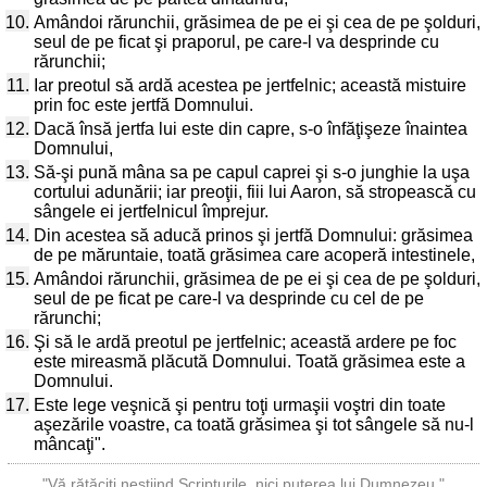
10.
Amândoi rărunchii, grăsimea de pe ei şi cea de pe şolduri,
seul de pe ficat şi praporul, pe care-l va desprinde cu
rărunchii;
11.
Iar preotul să ardă acestea pe jertfelnic; această mistuire
prin foc este jertfă Domnului.
12.
Dacă însă jertfa lui este din capre, s-o înfăţişeze înaintea
Domnului,
13.
Să-şi pună mâna sa pe capul caprei şi s-o junghie la uşa
cortului adunării; iar preoţii, fiii lui Aaron, să stropească cu
sângele ei jertfelnicul împrejur.
14.
Din acestea să aducă prinos şi jertfă Domnului: grăsimea
de pe măruntaie, toată grăsimea care acoperă intestinele,
15.
Amândoi rărunchii, grăsimea de pe ei şi cea de pe şolduri,
seul de pe ficat pe care-l va desprinde cu cel de pe
rărunchi;
16.
Şi să le ardă preotul pe jertfelnic; această ardere pe foc
este mireasmă plăcută Domnului. Toată grăsimea este a
Domnului.
17.
Este lege veşnică şi pentru toţi urmaşii voştri din toate
aşezările voastre, ca toată grăsimea şi tot sângele să nu-l
mâncaţi".
"Vă rătăciţi neştiind Scripturile, nici puterea lui Dumnezeu."