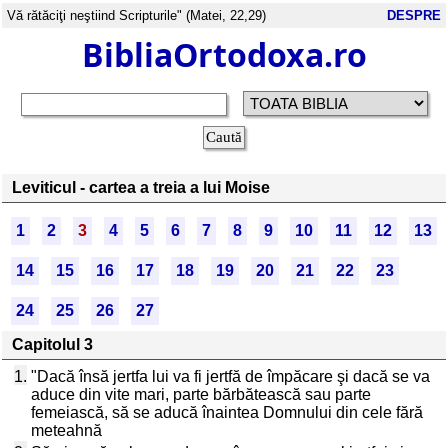
Vă rătăciţi neştiind Scripturile" (Matei, 22,29)
DESPRE
BibliaOrtodoxa.ro
Leviticul - cartea a treia a lui Moise
1
2
3
4
5
6
7
8
9
10
11
12
13
14
15
16
17
18
19
20
21
22
23
24
25
26
27
Capitolul 3
1.
"Dacă însă jertfa lui va fi jertfă de împăcare şi dacă se va
aduce din vite mari, parte bărbătească sau parte
femeiască, să se aducă înaintea Domnului din cele fără
meteahnă