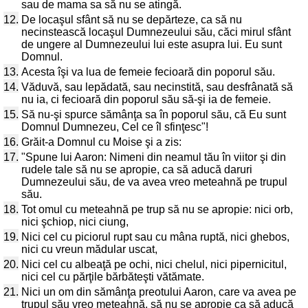
sau de mama sa să nu se atingă.
12.
De locaşul sfânt să nu se depărteze, ca să nu
necinstească locaşul Dumnezeului său, căci mirul sfânt
de ungere al Dumnezeului lui este asupra lui. Eu sunt
Domnul.
13.
Acesta îşi va lua de femeie fecioară din poporul său.
14.
Văduvă, sau lepădată, sau necinstită, sau desfrânată să
nu ia, ci fecioară din poporul său să-şi ia de femeie.
15.
Să nu-şi spurce sămânţa sa în poporul său, că Eu sunt
Domnul Dumnezeu, Cel ce îl sfinţesc"!
16.
Grăit-a Domnul cu Moise şi a zis:
17.
"Spune lui Aaron: Nimeni din neamul tău în viitor şi din
rudele tale să nu se apropie, ca să aducă daruri
Dumnezeului său, de va avea vreo meteahnă pe trupul
său.
18.
Tot omul cu meteahnă pe trup să nu se apropie: nici orb,
nici şchiop, nici ciung,
19.
Nici cel cu piciorul rupt sau cu mâna ruptă, nici ghebos,
nici cu vreun mădular uscat,
20.
Nici cel cu albeaţă pe ochi, nici chelul, nici pipernicitul,
nici cel cu părţile bărbăteşti vătămate.
21.
Nici un om din sămânţa preotului Aaron, care va avea pe
trupul său vreo meteahnă, să nu se apropie ca să aducă