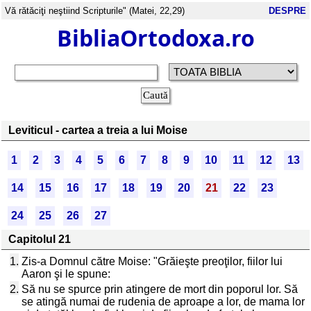
Vă rătăciţi neştiind Scripturile" (Matei, 22,29)
DESPRE
BibliaOrtodoxa.ro
Leviticul - cartea a treia a lui Moise
1
2
3
4
5
6
7
8
9
10
11
12
13
14
15
16
17
18
19
20
21
22
23
24
25
26
27
Capitolul 21
1.
Zis-a Domnul către Moise: "Grăieşte preoţilor, fiilor lui
Aaron şi le spune:
2.
Să nu se spurce prin atingere de mort din poporul lor. Să
se atingă numai de rudenia de aproape a lor, de mama lor