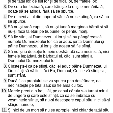
şi de tatăl lor, de fiul lor şi de fiica lor, de fratele lor;
3.
De sora lor fecioară, care trăieşte la ei şi e nemăritată,
poate să se atingă, fără să se spurce.
4.
De nimeni altul din poporul său să nu se atingă, ca să nu
se spurce.
5.
Să nu-şi radă capul, să nu-şi tundă marginea bărbii şi să
nu-şi facă tăieturi pe trupurile lor pentru morţi.
6.
Să fie sfinţi ai Dumnezeului lor şi să nu pângărească
numele Dumnezeului lor, că ei aduc jertfă Domnului şi
pâine Dumnezeului lor şi de aceea să fie sfinţi.
7.
Să nu-şi ia de soţie femeie desfrânată sau necinstită; nici
femeie lepădată de bărbatul ei, căci sunt sfinţi ai
Domnului Dumnezeului lor.
8.
Cinsteşte-i ca pe sfinţi, căci ei aduc pâine Dumnezeului
tău; sfinţi să vă fie, căci Eu, Domnul, Cel ce vă sfinţesc,
sunt sfânt.
9.
Dacă fiica preotului se va spurca prin desfrânare, ea
necinsteşte pe tatăl său: să fie arsă cu foc.
10.
Marele preot din fraţii tăi, pe capul căruia s-a turnat mirul
de ungere şi care este sfinţit, ca să se îmbrace cu
veşmintele sfinte, să nu-şi descopere capul său, nici să-şi
sfâşie hainele;
11.
Şi nici de un mort să nu se apropie, nici chiar de tatăl său