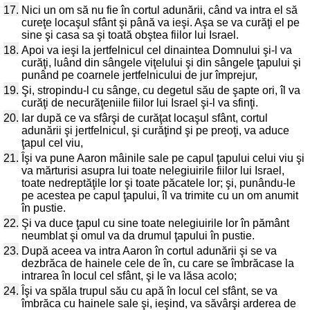
17.
Nici un om să nu fie în cortul adunării, când va intra el să
cureţe locaşul sfânt şi până va ieşi. Aşa se va curăţi el pe
sine şi casa sa şi toată obştea fiilor lui Israel.
18.
Apoi va ieşi la jertfelnicul cel dinaintea Domnului şi-l va
curăţi, luând din sângele viţelului şi din sângele ţapului şi
punând pe coarnele jertfelnicului de jur împrejur,
19.
Şi, stropindu-l cu sânge, cu degetul său de şapte ori, îl va
curăţi de necurăţeniile fiilor lui Israel şi-l va sfinţi.
20.
Iar după ce va sfârşi de curăţat locaşul sfânt, cortul
adunării şi jertfelnicul, şi curăţind şi pe preoţi, va aduce
ţapul cel viu,
21.
Îşi va pune Aaron mâinile sale pe capul ţapului celui viu şi
va mărturisi asupra lui toate nelegiuirile fiilor lui Israel,
toate nedreptăţile lor şi toate păcatele lor; şi, punându-le
pe acestea pe capul ţapului, îl va trimite cu un om anumit
în pustie.
22.
Şi va duce ţapul cu sine toate nelegiuirile lor în pământ
neumblat şi omul va da drumul ţapului în pustie.
23.
După aceea va intra Aaron în cortul adunării şi se va
dezbrăca de hainele cele de în, cu care se îmbrăcase la
intrarea în locul cel sfânt, şi le va lăsa acolo;
24.
Îşi va spăla trupul său cu apă în locul cel sfânt, se va
îmbrăca cu hainele sale şi, ieşind, va săvârşi arderea de