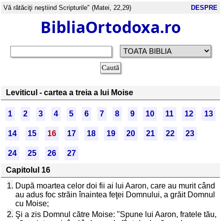
Vă rătăciţi neştiind Scripturile" (Matei, 22,29)
DESPRE
BibliaOrtodoxa.ro
Leviticul - cartea a treia a lui Moise
1
2
3
4
5
6
7
8
9
10
11
12
13
14
15
16
17
18
19
20
21
22
23
24
25
26
27
Capitolul 16
1.
După moartea celor doi fii ai lui Aaron, care au murit când
au adus foc străin înaintea feţei Domnului, a grăit Domnul
cu Moise;
2.
Şi a zis Domnul către Moise: "Spune lui Aaron, fratele tău,