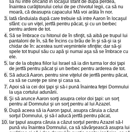
să nu intre oricând în locaşul sfânt de după perdea,
înaintea curăţitorului celui de pe chivotul legii, ca să nu
moară, că deasupra capacului Mă voi arăta în nor.
3.
Iată rânduiala după care trebuie să intre Aaron în locaşul
sfânt: cu un viţel, jertfă pentru păcat, şi cu un berbec
pentru ardere de tot.
4.
Să se îmbrace cu hitonul de în sfinţit, să aibă pe trupul lui
pantaloni de în, să fie încins cu brâu de în şi să-şi ia şi
chidar de în: acestea sunt veşmintele sfinţite; dar să-şi
spele tot trupul său cu apă şi numai aşa să se îmbrace cu
ele.
5.
Iar de la obştea fiilor lui Israel să ia din turma lor doi ţapi
de jertfă pentru păcat şi un berbec pentru arderea de tot.
6.
Să aducă Aaron. pentru sine viţelul de jertfă pentru păcat,
ca să se cureţe pe sine şi casa sa.
7.
Apoi să ia cei doi ţapi şi să-i pună înaintea feţei Domnului
la uşa cortului adunării.
8.
Şi să arunce Aaron sorţi asupra celor doi ţapi: un sorţ
pentru al Domnului şi un sorţ pentru al lui Azazel.
9.
După aceea să ia Aaron ţapul, asupra căruia a căzut
sorţul Domnului, şi să-l aducă jertfă pentru păcat,
10.
Iar ţapul asupra căruia a căzut sorţul pentru Azazel să-l
pună viu înaintea Domnului, ca să săvârşească asupra lui