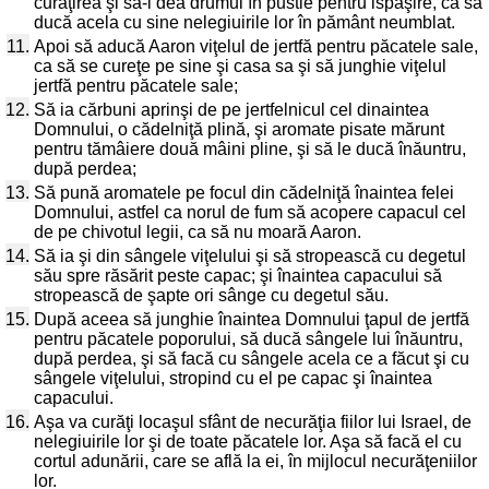
curăţirea şi să-i dea drumul în pustie pentru ispăşire, ca să
ducă acela cu sine nelegiuirile lor în pământ neumblat.
11.
Apoi să aducă Aaron viţelul de jertfă pentru păcatele sale,
ca să se cureţe pe sine şi casa sa şi să junghie viţelul
jertfă pentru păcatele sale;
12.
Să ia cărbuni aprinşi de pe jertfelnicul cel dinaintea
Domnului, o cădelniţă plină, şi aromate pisate mărunt
pentru tămâiere două mâini pline, şi să le ducă înăuntru,
după perdea;
13.
Să pună aromatele pe focul din cădelniţă înaintea felei
Domnului, astfel ca norul de fum să acopere capacul cel
de pe chivotul legii, ca să nu moară Aaron.
14.
Să ia şi din sângele viţelului şi să stropească cu degetul
său spre răsărit peste capac; şi înaintea capacului să
stropească de şapte ori sânge cu degetul său.
15.
După aceea să junghie înaintea Domnului ţapul de jertfă
pentru păcatele poporului, să ducă sângele lui înăuntru,
după perdea, şi să facă cu sângele acela ce a făcut şi cu
sângele viţelului, stropind cu el pe capac şi înaintea
capacului.
16.
Aşa va curăţi locaşul sfânt de necurăţia fiilor lui Israel, de
nelegiuirile lor şi de toate păcatele lor. Aşa să facă el cu
cortul adunării, care se află la ei, în mijlocul necurăţeniilor
lor.