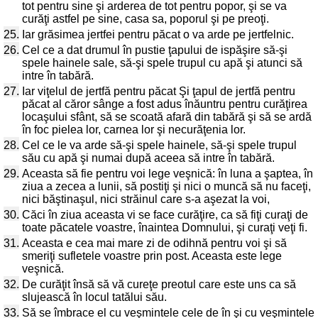
tot pentru sine şi arderea de tot pentru popor, şi se va
curăţi astfel pe sine, casa sa, poporul şi pe preoţi.
25.
Iar grăsimea jertfei pentru păcat o va arde pe jertfelnic.
26.
Cel ce a dat drumul în pustie ţapului de ispăşire să-şi
spele hainele sale, să-şi spele trupul cu apă şi atunci să
intre în tabără.
27.
Iar viţelul de jertfă pentru păcat Şi ţapul de jertfă pentru
păcat al căror sânge a fost adus înăuntru pentru curăţirea
locaşului sfânt, să se scoată afară din tabără şi să se ardă
în foc pielea lor, carnea lor şi necurăţenia lor.
28.
Cel ce le va arde să-şi spele hainele, să-şi spele trupul
său cu apă şi numai după aceea să intre în tabără.
29.
Aceasta să fie pentru voi lege veşnică: în luna a şaptea, în
ziua a zecea a lunii, să postiţi şi nici o muncă să nu faceţi,
nici băştinaşul, nici străinul care s-a aşezat la voi,
30.
Căci în ziua aceasta vi se face curăţire, ca să fiţi curaţi de
toate păcatele voastre, înaintea Domnului, şi curaţi veţi fi.
31.
Aceasta e cea mai mare zi de odihnă pentru voi şi să
smeriţi sufletele voastre prin post. Aceasta este lege
veşnică.
32.
De curăţit însă să vă cureţe preotul care este uns ca să
slujească în locul tatălui său.
33.
Să se îmbrace el cu veşmintele cele de în şi cu veşmintele