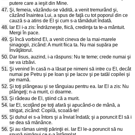
putere care a ieşit din Mine.
47.
Şi, femeia, văzându-se vădită, a venit tremurând şi,
căzând înaintea Lui, a spus de faţă cu tot poporul din ce
cauză s-a atins de El şi cum s-a tămăduit îndată.
48.
Iar El i-a zis: Îndrăzneşte, fiică, credinţa ta te-a mântuit.
Mergi în pace.
49.
Şi încă vorbind El, a venit cineva de la mai-marele
sinagogii, zicând: A murit fiica ta. Nu mai supăra pe
Învăţătorul.
50.
Dar Iisus, auzind, i-a răspuns: Nu te teme; crede numai şi
se va izbăvi.
51.
Şi venind în casă n-a lăsat pe nimeni să intre cu El, decât
numai pe Petru şi pe Ioan şi pe Iacov şi pe tatăl copilei şi
pe mamă.
52.
Şi toţi plângeau şi se tânguiau pentru ea. Iar El a zis: Nu
plângeţi; n-a murit, ci doarme.
53.
Şi râdeau de El, ştiind că a murit.
54.
Iar El, scoţând pe toţi afară şi apucând-o de mână, a
strigat, zicând: Copilă, scoală-te!
55.
Şi duhul ei s-a întors şi a înviat îndată; şi a poruncit El să i
se dea să mănânce.
56.
Şi au rămas uimiţi părinţii ei. Iar El le-a poruncit să nu
spună nimănui ce s-a întâmplat.