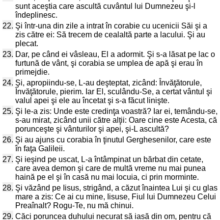
sunt aceştia care ascultă cuvântul lui Dumnezeu şi-l
îndeplinesc.
22.
Şi într-una din zile a intrat în corabie cu ucenicii Săi şi a
zis către ei: Să trecem de cealaltă parte a lacului. Şi au
plecat.
23.
Dar, pe când ei vâsleau, El a adormit. Şi s-a lăsat pe lac o
furtună de vânt, şi corabia se umplea de apă şi erau în
primejdie.
24.
Şi, apropiindu-se, L-au deşteptat, zicând: Învăţătorule,
Învăţătorule, pierim. Iar El, sculându-Se, a certat vântul şi
valul apei şi ele au încetat şi s-a făcut linişte.
25.
Şi le-a zis: Unde este credinţa voastră? Iar ei, temându-se,
s-au mirat, zicând unii către alţii: Oare cine este Acesta, că
porunceşte şi vânturilor şi apei, şi-L ascultă?
26.
Şi au ajuns cu corabia în ţinutul Gerghesenilor, care este
în faţa Galileii.
27.
Şi ieşind pe uscat, L-a întâmpinat un bărbat din cetate,
care avea demon şi care de multă vreme nu mai punea
haină pe el şi în casă nu mai locuia, ci prin morminte.
28.
Şi văzând pe Iisus, strigând, a căzut înaintea Lui şi cu glas
mare a zis: Ce ai cu mine, Iisuse, Fiul lui Dumnezeu Celui
Preaînalt? Rogu-Te, nu mă chinui.
29.
Căci poruncea duhului necurat să iasă din om, pentru că