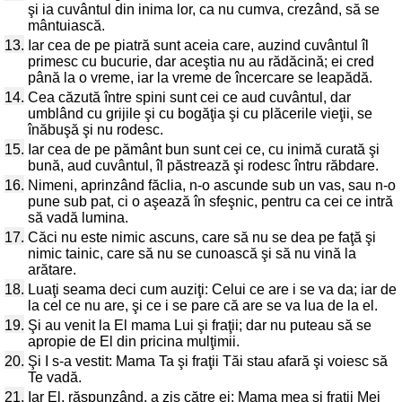
şi ia cuvântul din inima lor, ca nu cumva, crezând, să se
mântuiască.
13.
Iar cea de pe piatră sunt aceia care, auzind cuvântul îl
primesc cu bucurie, dar aceştia nu au rădăcină; ei cred
până la o vreme, iar la vreme de încercare se leapădă.
14.
Cea căzută între spini sunt cei ce aud cuvântul, dar
umblând cu grijile şi cu bogăţia şi cu plăcerile vieţii, se
înăbuşă şi nu rodesc.
15.
Iar cea de pe pământ bun sunt cei ce, cu inimă curată şi
bună, aud cuvântul, îl păstrează şi rodesc întru răbdare.
16.
Nimeni, aprinzând făclia, n-o ascunde sub un vas, sau n-o
pune sub pat, ci o aşează în sfeşnic, pentru ca cei ce intră
să vadă lumina.
17.
Căci nu este nimic ascuns, care să nu se dea pe faţă şi
nimic tainic, care să nu se cunoască şi să nu vină la
arătare.
18.
Luaţi seama deci cum auziţi: Celui ce are i se va da; iar de
la cel ce nu are, şi ce i se pare că are se va lua de la el.
19.
Şi au venit la El mama Lui şi fraţii; dar nu puteau să se
apropie de El din pricina mulţimii.
20.
Şi I s-a vestit: Mama Ta şi fraţii Tăi stau afară şi voiesc să
Te vadă.
21.
Iar El, răspunzând, a zis către ei: Mama mea şi fraţii Mei