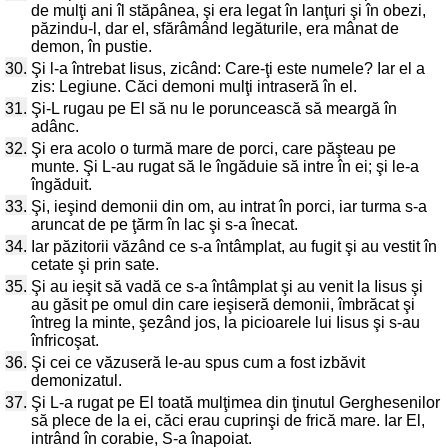
de mulţi ani îl stăpânea, şi era legat în lanţuri şi în obezi,
păzindu-l, dar el, sfărâmând legăturile, era mânat de
demon, în pustie.
30.
Şi l-a întrebat Iisus, zicând: Care-ţi este numele? Iar el a
zis: Legiune. Căci demoni mulţi intraseră în el.
31.
Şi-L rugau pe El să nu le poruncească să meargă în
adânc.
32.
Şi era acolo o turmă mare de porci, care păşteau pe
munte. Şi L-au rugat să le îngăduie să intre în ei; şi le-a
îngăduit.
33.
Şi, ieşind demonii din om, au intrat în porci, iar turma s-a
aruncat de pe ţărm în lac şi s-a înecat.
34.
Iar păzitorii văzând ce s-a întâmplat, au fugit şi au vestit în
cetate şi prin sate.
35.
Şi au ieşit să vadă ce s-a întâmplat şi au venit la Iisus şi
au găsit pe omul din care ieşiseră demonii, îmbrăcat şi
întreg la minte, şezând jos, la picioarele lui Iisus şi s-au
înfricoşat.
36.
Şi cei ce văzuseră le-au spus cum a fost izbăvit
demonizatul.
37.
Şi L-a rugat pe El toată mulţimea din ţinutul Gerghesenilor
să plece de la ei, căci erau cuprinşi de frică mare. Iar El,
intrând în corabie, S-a înapoiat.