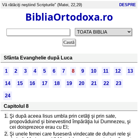
Vă rătăciţi neştiind Scripturile" (Matei, 22,29)
DESPRE
BibliaOrtodoxa.ro
Sfânta Evanghelie după Luca
1
2
3
4
5
6
7
8
9
10
11
12
13
14
15
16
17
18
19
20
21
22
23
24
Capitolul 8
1.
Şi după aceea Iisus umbla prin cetăţi şi prin sate,
propovăduind şi binevestind împărăţia lui Dumnezeu, şi
cei doisprezece erau cu El;
2.
Şi unele femei care fuseseră vindecate de duhuri rele şi