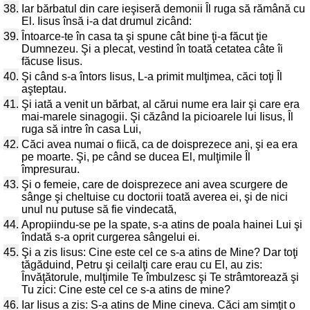
38.
Iar bărbatul din care ieşiseră demonii Îl ruga să rămână cu
El. Iisus însă i-a dat drumul zicând:
39.
Întoarce-te în casa ta şi spune cât bine ţi-a făcut ţie
Dumnezeu. Şi a plecat, vestind în toată cetatea câte îi
făcuse Iisus.
40.
Şi când s-a întors Iisus, L-a primit mulţimea, căci toţi Îl
aşteptau.
41.
Şi iată a venit un bărbat, al cărui nume era Iair şi care era
mai-marele sinagogii. Şi căzând la picioarele lui Iisus, Îl
ruga să intre în casa Lui,
42.
Căci avea numai o fiică, ca de doisprezece ani, şi ea era
pe moarte. Şi, pe când se ducea El, mulţimile Îl
împresurau.
43.
Şi o femeie, care de doisprezece ani avea scurgere de
sânge şi cheltuise cu doctorii toată averea ei, şi de nici
unul nu putuse să fie vindecată,
44.
Apropiindu-se pe la spate, s-a atins de poala hainei Lui şi
îndată s-a oprit curgerea sângelui ei.
45.
Şi a zis Iisus: Cine este cel ce s-a atins de Mine? Dar toţi
tăgăduind, Petru şi ceilalţi care erau cu El, au zis:
Învăţătorule, mulţimile Te îmbulzesc şi Te strâmtorează şi
Tu zici: Cine este cel ce s-a atins de mine?
46.
Iar Iisus a zis: S-a atins de Mine cineva. Căci am simţit o