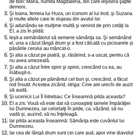
de boli: Maria, numită Magdalena, din care ieşiseră şapte
demoni,
3.
Şi Ioana, femeia lui Huza, un iconom al lui Irod, şi Suzana
şi multe altele care le slujeau din avutul lor.
4.
Şi adunându-se mulţime multă şi venind de prin cetăţi la
El, a zis în pildă:
5.
Ieşit-a semănătorul să semene sămânţa sa. Şi semănând
el, una a căzut lângă drum şi a fost călcată cu picioarele şi
păsările cerului au mâncat-o.
6.
Şi alta a căzut pe piatră, şi, răsărind, s-a uscat, pentru că
nu avea umezeală.
7.
Şi alta a căzut între spini şi spinii, crescând cu ea, au
înăbuşit-o.
8.
Şi alta a căzut pe pământul cel bun şi, crescând, a făcut
rod însutit. Acestea zicând, striga: Cine are urechi de auzit
să audă.
9.
Şi ucenicii Lui Îl întrebau: Ce înseamnă pilda aceasta?
10.
El a zis: Vouă vă este dat să cunoaşteţi tainele împărăţiei
lui Dumnezeu, iar celorlalţi în pilde, ca, văzând, să nu
vadă şi, auzind, să nu înţeleagă.
11.
Iar pilda aceasta înseamnă: Sămânţa este cuvântul lui
Dumnezeu.
12.
Iar cea de lângă drum sunt cei care aud, apoi vine diavolul