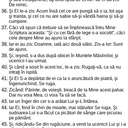
De nimic.
36.
Şi El le-a zis: Acum însă cel ce are pungă să o ia, tot aşa
şi traista, şi cel ce nu are sabie să-şi vândă haina şi să-şi
cumpere.
37.
Căci vă spun că trebuie să se împlinească întru Mine
Scriptura aceasta: "Şi cu cei fără de lege s-a socotit", căci
cele despre Mine au ajuns la sfârşit.
38.
Iar ei au zis: Doamne, iată aici două săbii. Zis-a lor: Sunt
de ajuns.
39.
Şi, ieşind, s-a dus după obicei în Muntele Măslinilor, şi
ucenicii l-au urmat.
40.
Şi când a sosit în acest loc, le-a zis: Rugaţi-vă, ca să nu
intraţi în ispită.
41.
Şi El S-a depărtat de ei ca la o aruncătură de piatră, şi
îngenunchind, Se ruga.
42.
Zicând: Părinte, de voieşti, treacă de la Mine acest pahar.
Dar nu voia Mea, ci voia Ta să se facă.
43.
Iar un înger din cer s-a arătat Lui şi-L întărea.
44.
Iar El, fiind în chin de moarte, mai stăruitor Se ruga. Şi
sudoarea Lui s-a făcut ca picături de sânge care picurau
pe pământ.
45.
Şi, ridicându-Se din rugăciune, a venit la ucenicii Lui şi i-a