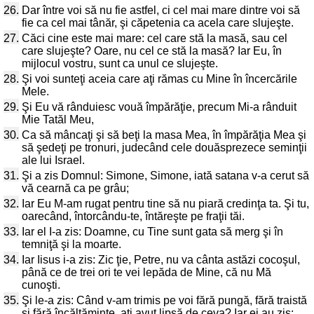
26.
Dar între voi să nu fie astfel, ci cel mai mare dintre voi să
fie ca cel mai tânăr, şi căpetenia ca acela care slujeşte.
27.
Căci cine este mai mare: cel care stă la masă, sau cel
care slujeşte? Oare, nu cel ce stă la masă? Iar Eu, în
mijlocul vostru, sunt ca unul ce slujeşte.
28.
Şi voi sunteţi aceia care aţi rămas cu Mine în încercările
Mele.
29.
Şi Eu vă rânduiesc vouă împărăţie, precum Mi-a rânduit
Mie Tatăl Meu,
30.
Ca să mâncaţi şi să beţi la masa Mea, în împărăţia Mea şi
să şedeţi pe tronuri, judecând cele douăsprezece seminţii
ale lui Israel.
31.
Şi a zis Domnul: Simone, Simone, iată satana v-a cerut să
vă cearnă ca pe grâu;
32.
Iar Eu M-am rugat pentru tine să nu piară credinţa ta. Şi tu,
oarecând, întorcându-te, întăreşte pe fraţii tăi.
33.
Iar el I-a zis: Doamne, cu Tine sunt gata să merg şi în
temniţă şi la moarte.
34.
Iar Iisus i-a zis: Zic ţie, Petre, nu va cânta astăzi cocoşul,
până ce de trei ori te vei lepăda de Mine, că nu Mă
cunoşti.
35.
Şi le-a zis: Când v-am trimis pe voi fără pungă, fără traistă
şi fără încălţăminte, aţi avut lipsă de ceva? Iar ei au zis: