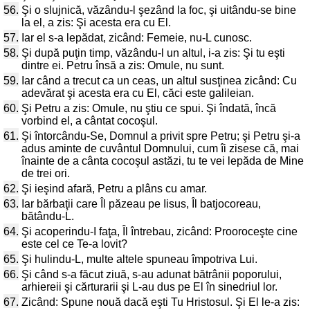
56.
Şi o slujnică, văzându-l şezând la foc, şi uitându-se bine
la el, a zis: Şi acesta era cu El.
57.
Iar el s-a lepădat, zicând: Femeie, nu-L cunosc.
58.
Şi după puţin timp, văzându-l un altul, i-a zis: Şi tu eşti
dintre ei. Petru însă a zis: Omule, nu sunt.
59.
Iar când a trecut ca un ceas, un altul susţinea zicând: Cu
adevărat şi acesta era cu El, căci este galileian.
60.
Şi Petru a zis: Omule, nu ştiu ce spui. Şi îndată, încă
vorbind el, a cântat cocoşul.
61.
Şi întorcându-Se, Domnul a privit spre Petru; şi Petru şi-a
adus aminte de cuvântul Domnului, cum îi zisese că, mai
înainte de a cânta cocoşul astăzi, tu te vei lepăda de Mine
de trei ori.
62.
Şi ieşind afară, Petru a plâns cu amar.
63.
Iar bărbaţii care Îl păzeau pe Iisus, Îl batjocoreau,
bătându-L.
64.
Şi acoperindu-I faţa, Îl întrebau, zicând: Prooroceşte cine
este cel ce Te-a lovit?
65.
Şi hulindu-L, multe altele spuneau împotriva Lui.
66.
Şi când s-a făcut ziuă, s-au adunat bătrânii poporului,
arhiereii şi cărturarii şi L-au dus pe El în sinedriul lor.
67.
Zicând: Spune nouă dacă eşti Tu Hristosul. Şi El le-a zis: