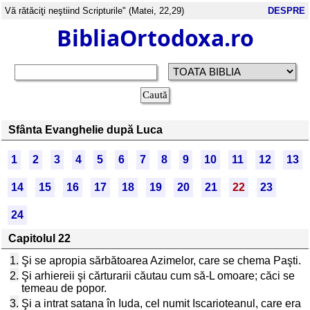
Vă rătăciţi neştiind Scripturile" (Matei, 22,29)
DESPRE
BibliaOrtodoxa.ro
Sfânta Evanghelie după Luca
1
2
3
4
5
6
7
8
9
10
11
12
13
14
15
16
17
18
19
20
21
22
23
24
Capitolul 22
1.
Şi se apropia sărbătoarea Azimelor, care se chema Paşti.
2.
Şi arhiereii şi cărturarii căutau cum să-L omoare; căci se
temeau de popor.
3.
Şi a intrat satana în Iuda, cel numit Iscarioteanul, care era