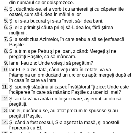
din numărul celor doisprezece.
4.
Şi, ducându-se, el a vorbit cu arhiereii şi cu căpeteniile
oastei, cum să-L dea în mâinile lor.
5.
Şi ei s-au bucurat şi s-au învoit să-i dea bani.
6.
Şi el a primit şi căuta prilej să-L dea lor, fără ştirea
mulţimii.
7.
Şi a sosit ziua Azimelor, în care trebuia să se jertfească
Paştile.
8.
Şi a trimis pe Petru şi pe Ioan, zicând: Mergeţi şi ne
pregătiţi Paştile, ca să mâncăm.
9.
Iar ei I-au zis: Unde voieşti să pregătim?
10.
Iar El le-a zis: Iată, când veţi intra în cetate, vă va
întâmpina un om ducând un urcior cu apă; mergeţi după el
în casa în care va intra.
11.
Şi spuneţi stăpânului casei: Învăţătorul îţi zice: Unde este
încăperea în care să mănânc Paştile cu ucenicii mei?
12.
Şi acela vă va arăta un foişor mare, aşternut; acolo să
pregătiţi.
13.
Iar, ei, ducându-se, au aflat precum le spusese şi au
pregătit Paştile.
14.
Şi când a fost ceasul, S-a aşezat la masă, şi apostolii
împreună cu El.