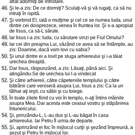
aflat adormiţi de întristare.
46.
Şi le-a zis: De ce dormiţi? Sculaţi-vă şi vă rugaţi, ca să nu
intraţi în ispită.
47.
Şi vorbind El, iată o mulţime şi cel ce se numea Iuda, unul
dintre cei doisprezece, venea în fruntea lor. Şi s-a apropiat
de Iisus, ca să-L sărute.
48.
Iar Iisus i-a zis: Iuda, cu sărutare vinzi pe Fiul Omului?
49.
Iar cei din preajma Lui, văzând ce avea să se întâmple, au
zis: Doamne, dacă vom lovi cu sabia?
50.
Şi unul dintre ei a lovit pe sluga arhiereului şi i-a tăiat
urechea dreaptă.
51.
Dar Iisus, răspunzând, a zis: Lăsaţi, până aici. Şi
atingându-Se de urechea lui l-a vindecat
52.
Şi către arhiereii, către căpeteniile templului şi către
bătrânii care veniseră asupra Lui, Iisus a zis: Ca la un
tâlhar aţi ieşit, cu săbii şi cu toiege.
53.
În toate zilele fiind cu voi în templu, n-aţi întins mâinile
asupra Mea. Dar acesta este ceasul vostru şi stăpânirea
întunericului.
54.
Şi, prinzându-L, L-au dus şi L-au băgat în casa
arhiereului. Iar Petru Îl urma de departe.
55.
Şi, aprinzând ei foc în mijlocul curţii şi şezând împreună, a
şezut şi Petru în mijlocul lor.