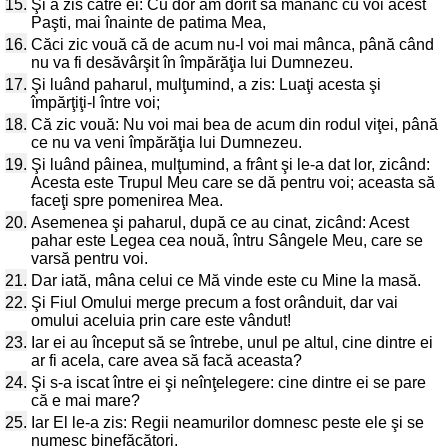
15.
Şi a zis către ei: Cu dor am dorit să mănânc cu voi acest
Paşti, mai înainte de patima Mea,
16.
Căci zic vouă că de acum nu-l voi mai mânca, până când
nu va fi desăvârşit în împărăţia lui Dumnezeu.
17.
Şi luând paharul, mulţumind, a zis: Luaţi acesta şi
împărţiţi-l între voi;
18.
Că zic vouă: Nu voi mai bea de acum din rodul viţei, până
ce nu va veni împărăţia lui Dumnezeu.
19.
Şi luând pâinea, mulţumind, a frânt şi le-a dat lor, zicând:
Acesta este Trupul Meu care se dă pentru voi; aceasta să
faceţi spre pomenirea Mea.
20.
Asemenea şi paharul, după ce au cinat, zicând: Acest
pahar este Legea cea nouă, întru Sângele Meu, care se
varsă pentru voi.
21.
Dar iată, mâna celui ce Mă vinde este cu Mine la masă.
22.
Şi Fiul Omului merge precum a fost orânduit, dar vai
omului aceluia prin care este vândut!
23.
Iar ei au început să se întrebe, unul pe altul, cine dintre ei
ar fi acela, care avea să facă aceasta?
24.
Şi s-a iscat între ei şi neînţelegere: cine dintre ei se pare
că e mai mare?
25.
Iar El le-a zis: Regii neamurilor domnesc peste ele şi se
numesc binefăcători.