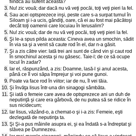
fiindcă au suferit aceasta?
3.
Nu! zic vouă; dar dacă nu vă veţi pocăi, toţi veţi pieri la fel.
4.
Sau acei optsprezece inşi, peste care s-a surpat turnul în
Siloam şi i-a ucis, gândiţi, oare, că ei au fost mai păcătoşi
decât toţi oamenii care locuiau în Ierusalim?
5.
Nu! zic vouă; dar de nu vă veţi pocăi, toţi veţi pieri la fel.
6.
Şi le-a spus pilda aceasta: Cineva avea un smochin, sădit
în via sa şi a venit să caute rod în el, dar n-a găsit.
7.
Şi a zis către vier: Iată trei ani sunt de când vin şi caut rod
în smochinul acesta şi nu găsesc. Taie-l; de ce să ocupe
locul în zadar?
8.
Iar el, răspunzând, a zis: Doamne, lasă-l şi anul acesta,
până ce îl voi săpa împrejur şi voi pune gunoi.
9.
Poate va face rod în viitor; iar de nu, îl vei tăia.
10.
Şi învăţa Iisus într-una din sinagogi sâmbăta.
11.
Şi iată o femeie care avea de optsprezece ani un duh de
neputinţă şi care era gârbovă, de nu putea să se ridice în
sus nicidecum;
12.
Iar Iisus, văzând-o, a chemat-o şi i-a zis: Femeie, eşti
dezlegată de neputinţa ta.
13.
Şi Şi-a pus mâinile asupra ei, şi ea îndată s-a îndreptat şi
slăvea pe Dumnezeu.