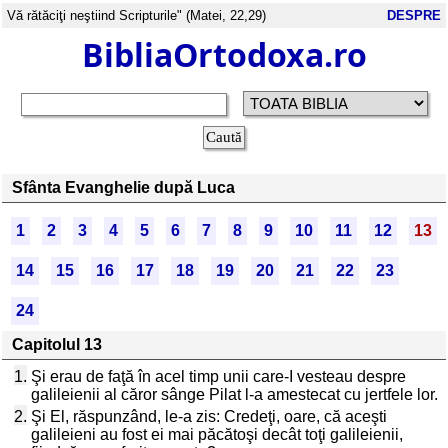
Vă rătăciţi neştiind Scripturile" (Matei, 22,29)
DESPRE
BibliaOrtodoxa.ro
Sfânta Evanghelie după Luca
1
2
3
4
5
6
7
8
9
10
11
12
13
14
15
16
17
18
19
20
21
22
23
24
Capitolul 13
1.
Şi erau de faţă în acel timp unii care-I vesteau despre
galileienii al căror sânge Pilat l-a amestecat cu jertfele lor.
2.
Şi El, răspunzând, le-a zis: Credeţi, oare, că aceşti
galileieni au fost ei mai păcătoşi decât toţi galileienii,