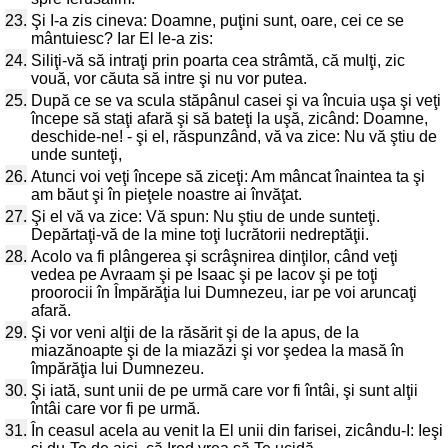
23.
Şi I-a zis cineva: Doamne, puţini sunt, oare, cei ce se
mântuiesc? Iar El le-a zis:
24.
Siliţi-vă să intraţi prin poarta cea strâmtă, că mulţi, zic
vouă, vor căuta să intre şi nu vor putea.
25.
După ce se va scula stăpânul casei şi va încuia uşa şi veţi
începe să staţi afară şi să bateţi la uşă, zicând: Doamne,
deschide-ne! - şi el, răspunzând, vă va zice: Nu vă ştiu de
unde sunteţi,
26.
Atunci voi veţi începe să ziceţi: Am mâncat înaintea ta şi
am băut şi în pieţele noastre ai învăţat.
27.
Şi el vă va zice: Vă spun: Nu ştiu de unde sunteţi.
Depărtaţi-vă de la mine toţi lucrătorii nedreptăţii.
28.
Acolo va fi plângerea şi scrâşnirea dinţilor, când veţi
vedea pe Avraam şi pe Isaac şi pe Iacov şi pe toţi
proorocii în Împărăţia lui Dumnezeu, iar pe voi aruncaţi
afară.
29.
Şi vor veni alţii de la răsărit şi de la apus, de la
miazănoapte şi de la miazăzi şi vor şedea la masă în
împărăţia lui Dumnezeu.
30.
Şi iată, sunt unii de pe urmă care vor fi întâi, şi sunt alţii
întâi care vor fi pe urmă.
31.
În ceasul acela au venit la El unii din farisei, zicându-I: Ieşi