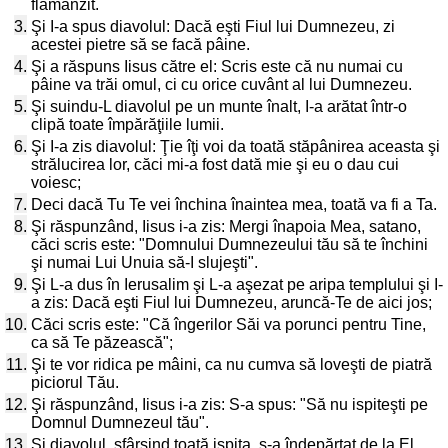
flămânzit.
3.
Şi I-a spus diavolul: Dacă eşti Fiul lui Dumnezeu, zi
acestei pietre să se facă pâine.
4.
Şi a răspuns Iisus către el: Scris este că nu numai cu
pâine va trăi omul, ci cu orice cuvânt al lui Dumnezeu.
5.
Şi suindu-L diavolul pe un munte înalt, I-a arătat într-o
clipă toate împărăţiile lumii.
6.
Şi I-a zis diavolul: Ţie îţi voi da toată stăpânirea aceasta şi
strălucirea lor, căci mi-a fost dată mie şi eu o dau cui
voiesc;
7.
Deci dacă Tu Te vei închina înaintea mea, toată va fi a Ta.
8.
Şi răspunzând, Iisus i-a zis: Mergi înapoia Mea, satano,
căci scris este: "Domnului Dumnezeului tău să te închini
şi numai Lui Unuia să-I slujeşti".
9.
Şi L-a dus în Ierusalim şi L-a aşezat pe aripa templului şi I-
a zis: Dacă eşti Fiul lui Dumnezeu, aruncă-Te de aici jos;
10.
Căci scris este: "Că îngerilor Săi va porunci pentru Tine,
ca să Te păzească";
11.
Şi te vor ridica pe mâini, ca nu cumva să loveşti de piatră
piciorul Tău.
12.
Şi răspunzând, Iisus i-a zis: S-a spus: "Să nu ispiteşti pe
Domnul Dumnezeul tău".
13.
Şi diavolul, sfârşind toată ispita, s-a îndepărtat de la El,