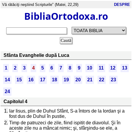
Vă rătăciţi neştiind Scripturile" (Matei, 22,29)
DESPRE
BibliaOrtodoxa.ro
Sfânta Evanghelie după Luca
1
2
3
4
5
6
7
8
9
10
11
12
13
14
15
16
17
18
19
20
21
22
23
24
Capitolul 4
1.
Iar Iisus, plin de Duhul Sfânt, S-a întors de la Iordan şi a
fost dus de Duhul în pustie,
2.
Timp de patruzeci de zile, fiind ispitit de diavolul. Şi în
aceste zile nu a mâncat nimic; şi, sfârşindu-se ele, a