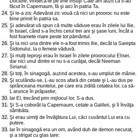
Doctore, vindecă-te pe tine însuţi! Câte am auzit că s-au
făcut în Capernaum, fă şi aici în patria Ta.
24.
Şi le-a zis: Adevărat zic vouă că nici un prooroc nu este
bine primit în patria sa.
25.
Şi adevărat vă spun că multe văduve erau în zilele lui Ilie,
în Israel, când s-a închis cerul trei ani şi şase luni, încât a
fost foamete mare peste tot pământul.
26.
Şi la nici una dintre ele n-a fost trimis Ilie, decât la Sarepta
Sidonului, la o femeie văduvă.
27.
Şi mulţi leproşi erau în Israel în zilele proorocului Elisei,
dar nici unul dintre ei nu s-a curăţat, decât Neeman
Sirianul.
28.
Şi toţi, în sinagogă, auzind acestea, s-au umplut de mânie.
29.
Şi sculându-se, L-au scos afară din cetate şi L-au dus pe
sprânceana muntelui, pe care era zidită cetatea lor, ca să-
L arunce în prăpastie;
30.
Iar El, trecând prin mijlocul lor, S-a dus.
31.
Şi S-a coborât la Capernaum, cetate a Galileii, şi îi învăţa
sâmbăta.
32.
Şi erau uimiţi de învăţătura Lui, căci cuvântul Lui era cu
putere.
33.
Iar în sinagogă era un om, având duh de demon necurat,
şi a strigat cu glas tare: