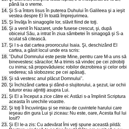
până la o vreme.
14.
Şi S-a întors Iisus în puterea Duhului în Galileea şi a ieşit
vestea despre El în toată împrejurimea.
15.
Şi învăţa în sinagogile lor, slăvit fiind de toţi.
16.
Şi a venit în Nazaret, unde fusese crescut, şi, după
obiceiul Său, a intrat în ziua sâmbetei în sinagogă şi S-a
sculat să citească.
17.
Şi I s-a dat cartea proorocului Isaia. Şi, deschizând El
cartea, a găsit locul unde era scris:
18.
"Duhul Domnului este peste Mine, pentru care M-a uns să
binevestesc săracilor; M-a trimis să vindec pe cei zdrobiţi
cu inima; să propovăduiesc robilor dezrobirea şi celor orbi
vederea; să slobozesc pe cei apăsaţi,
19.
Şi să vestesc anul plăcut Domnului".
20.
Şi închizând cartea şi dând-o slujitorului, a şezut, iar ochii
tuturor erau aţintiţi asupra Lui.
21.
Şi El a început a zice către ei: Astăzi s-a împlinit Scriptura
aceasta în urechile voastre.
22.
Şi toţi Îl încuviinţau şi se mirau de cuvintele harului care
ieşeau din gura Lui şi ziceau: Nu este, oare, Acesta fiul lui
Iosif?
23.
Şi El le-a zis: Cu adevărat Îmi veţi spune această pildă: