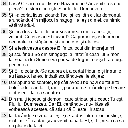
34.
Lasă! Ce ai cu noi, Iisuse Nazarinene? Ai venit ca să ne
pierzi? Te ştim cine eşti: Sfântul lui Dumnezeu.
35.
Şi l-a certat Iisus, zicând: Taci şi ieşi din el. Iar demonul,
aruncându-l în mijlocul sinagogii, a ieşit din el, cu nimic
vătămându-l.
36.
Şi frică li s-a făcut tuturor şi spuneau unii către alţii,
zicând: Ce este acest cuvânt? Că porunceşte duhurilor
necurate, cu stăpânire şi cu putere, şi ele ies.
37.
Şi a ieşit vestea despre El în tot locul din împrejurimi.
38.
Şi sculându-Se din sinagogă, a intrat în casa lui Simon.
Iar soacra lui Simon era prinsă de friguri rele şi L-au rugat
pentru ea.
39.
Şi El, plecându-Se asupra ei, a certat frigurile şi frigurile
au lăsat-o. Iar ea, îndată sculându-se, le slujea;
40.
Dar apunând soarele, toţi câţi aveau bolnavi de felurite
boli îi aduceau la El; iar El, punându-Şi mâinile pe fiecare
dintre ei, îi făcea sănătoşi.
41.
Din mulţi ieşeau şi demoni, care strigau şi ziceau: Tu eşti
Fiul lui Dumnezeu. Dar El, certându-i, nu-i lăsa să
vorbească acestea, că ştiau că El este Hristosul.
42.
Iar făcându-se ziuă, a ieşit şi S-a dus într-un loc pustiu; şi
mulţimile Îl căutau şi au venit până la El, şi-L ţineau ca să
nu plece de la ei.