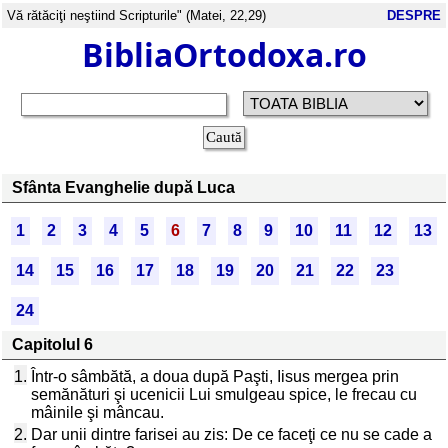
Vă rătăciţi neştiind Scripturile" (Matei, 22,29)
DESPRE
BibliaOrtodoxa.ro
Sfânta Evanghelie după Luca
1
2
3
4
5
6
7
8
9
10
11
12
13
14
15
16
17
18
19
20
21
22
23
24
Capitolul 6
1.
Într-o sâmbătă, a doua după Paşti, Iisus mergea prin
semănături şi ucenicii Lui smulgeau spice, le frecau cu
mâinile şi mâncau.
2.
Dar unii dintre farisei au zis: De ce faceţi ce nu se cade a