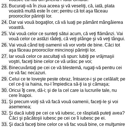
23.
Bucuraţi-vă în ziua aceea şi vă veseliţi, că, iată, plata
voastră multă este în cer; pentru că tot aşa făceau
proorocilor părinţii lor.
24.
Dar vai vouă bogaţilor, că vă luaţi pe pământ mângâierea
voastră.
25.
Vai vouă celor ce sunteţi sătui acum, că veţi flămânzi. Vai
vouă celor ce astăzi râdeţi, că veţi plânge şi vă veţi tângui.
26.
Vai vouă când toţi oamenii vă vor vorbi de bine. Căci tot
aşa făceau proorocilor mincinoşi părinţii lor.
27.
Iar vouă celor ce ascultaţi vă spun: Iubiţi pe vrăjmaşii
voştri, faceţi bine celor ce vă urăsc pe voi;
28.
Binecuvântaţi pe cei ce vă blestemă, rugaţi-vă pentru cei
ce vă fac necazuri.
29.
Celui ce te loveşte peste obraz, întoarce-i şi pe celălalt; pe
cel ce-ţi ia haina, nu-l împiedica să-ţi ia şi cămaşa;
30.
Oricui îţi cere, dă-i; şi de la cel care ia lucrurile tale, nu
cere înapoi.
31.
Şi precum voiţi să vă facă vouă oamenii, faceţi-le şi voi
asemenea;
32.
Şi dacă iubiţi pe cei ce vă iubesc, ce răsplată puteţi avea?
Căci şi păcătoşii iubesc pe cei ce îi iubesc pe ei.
33.
Şi dacă faceţi bine celor ce vă fac vouă bine, ce mulţumire