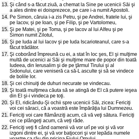
13.
Şi când s-a făcut ziuă, a chemat la Sine pe ucenicii Săi şi
a ales dintre ei doisprezece, pe care i-a numit Apostoli.
14.
Pe Simon, căruia i-a zis Petru, şi pe Andrei, fratele lui, şi
pe Iacov, şi pe Ioan, şi pe Filip, şi pe Vartolomeu,
15.
Şi pe Matei, şi pe Toma, şi pe Iacov al lui Alfeu şi pe
Simon numit Zilotul,
16.
Şi pe Iuda al lui Iacov şi pe Iuda Iscarioteanul, care s-a
făcut trădător.
17.
Şi coborând împreună cu ei, a stat în loc şes, El şi mulţime
multă de ucenici ai Săi şi mulţime mare de popor din toată
Iudeea, din Ierusalim şi de pe ţărmul Tirului şi al
Sidonului, care veniseră ca să-L asculte şi să se vindece
de bolile lor.
18.
Şi cei chinuiţi de duhuri necurate se vindecau.
19.
Şi toată mulţimea căuta să se atingă de El că putere ieşea
din El şi-i vindeca pe toţi.
20.
Şi El, ridicându-Şi ochii spre ucenicii Săi, zicea: Fericiţi
voi cei săraci, că a voastră este împărăţia lui Dumnezeu.
21.
Fericiţi voi care flămânziţi acum, că vă veţi sătura. Fericiţi
cei ce plângeţi acum, că veţi râde.
22.
Fericiţi veţi fi când oamenii vă vor urî pe voi şi vă vor
izgoni dintre ei, şi vă vor batjocori şi vor lepăda numele
voastre ca rău din pricina Fiului Omului.