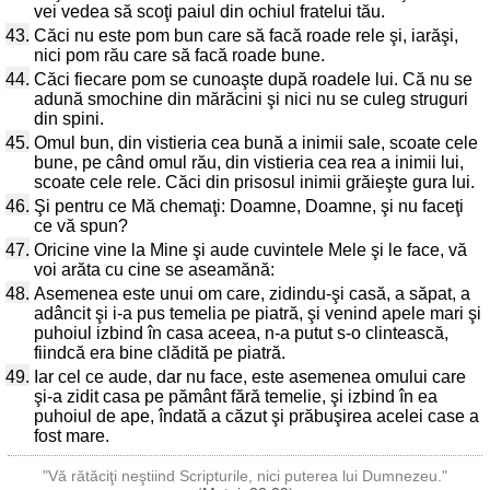
vei vedea să scoţi paiul din ochiul fratelui tău.
43.
Căci nu este pom bun care să facă roade rele şi, iarăşi,
nici pom rău care să facă roade bune.
44.
Căci fiecare pom se cunoaşte după roadele lui. Că nu se
adună smochine din mărăcini şi nici nu se culeg struguri
din spini.
45.
Omul bun, din vistieria cea bună a inimii sale, scoate cele
bune, pe când omul rău, din vistieria cea rea a inimii lui,
scoate cele rele. Căci din prisosul inimii grăieşte gura lui.
46.
Şi pentru ce Mă chemaţi: Doamne, Doamne, şi nu faceţi
ce vă spun?
47.
Oricine vine la Mine şi aude cuvintele Mele şi le face, vă
voi arăta cu cine se aseamănă:
48.
Asemenea este unui om care, zidindu-şi casă, a săpat, a
adâncit şi i-a pus temelia pe piatră, şi venind apele mari şi
puhoiul izbind în casa aceea, n-a putut s-o clintească,
fiindcă era bine clădită pe piatră.
49.
Iar cel ce aude, dar nu face, este asemenea omului care
şi-a zidit casa pe pământ fără temelie, şi izbind în ea
puhoiul de ape, îndată a căzut şi prăbuşirea acelei case a
fost mare.
"Vă rătăciţi neştiind Scripturile, nici puterea lui Dumnezeu."