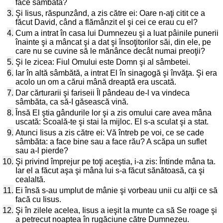
face sâmbăta?
3.
Şi Iisus, răspunzând, a zis către ei: Oare n-aţi citit ce a
făcut David, când a flămânzit el şi cei ce erau cu el?
4.
Cum a intrat în casa lui Dumnezeu şi a luat pâinile punerii
înainte şi a mâncat şi a dat şi însoţitorilor săi, din ele, pe
care nu se cuvine să le mănânce decât numai preoţii?
5.
Şi le zicea: Fiul Omului este Domn şi al sâmbetei.
6.
Iar în altă sâmbătă, a intrat El în sinagogă şi învăţa. Şi era
acolo un om a cărui mână dreaptă era uscată.
7.
Dar cărturarii şi fariseii Îl pândeau de-l va vindeca
sâmbăta, ca să-I găsească vină.
8.
Însă El ştia gândurile lor şi a zis omului care avea mâna
uscată: Scoală-te şi stai la mijloc. El s-a sculat şi a stat.
9.
Atunci Iisus a zis către ei: Vă întreb pe voi, ce se cade
sâmbăta: a face bine sau a face rău? A scăpa un suflet
sau a-l pierde?
10.
Şi privind împrejur pe toţi aceştia, i-a zis: Întinde mâna ta.
Iar el a făcut aşa şi mâna lui s-a făcut sănătoasă, ca şi
cealaltă.
11.
Ei însă s-au umplut de mânie şi vorbeau unii cu alţii ce să
facă cu Iisus.
12.
Şi în zilele acelea, Iisus a ieşit la munte ca să Se roage şi
a petrecut noaptea în rugăciune către Dumnezeu.