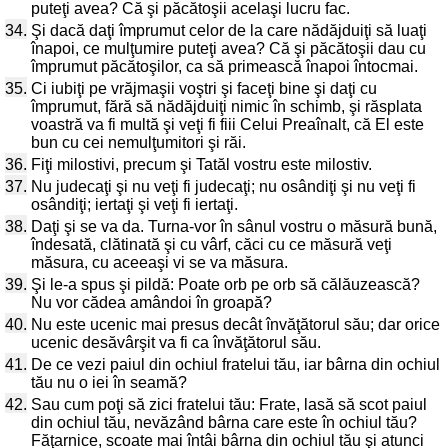
puteţi avea? Că şi păcătoşii acelaşi lucru fac.
34.
Şi dacă daţi împrumut celor de la care nădăjduiţi să luaţi
înapoi, ce mulţumire puteţi avea? Că şi păcătoşii dau cu
împrumut păcătoşilor, ca să primească înapoi întocmai.
35.
Ci iubiţi pe vrăjmaşii voştri şi faceţi bine şi daţi cu
împrumut, fără să nădăjduiţi nimic în schimb, şi răsplata
voastră va fi multă şi veţi fi fiii Celui Preaînalt, că El este
bun cu cei nemulţumitori şi răi.
36.
Fiţi milostivi, precum şi Tatăl vostru este milostiv.
37.
Nu judecaţi şi nu veţi fi judecaţi; nu osândiţi şi nu veţi fi
osândiţi; iertaţi şi veţi fi iertaţi.
38.
Daţi şi se va da. Turna-vor în sânul vostru o măsură bună,
îndesată, clătinată şi cu vârf, căci cu ce măsură veţi
măsura, cu aceeaşi vi se va măsura.
39.
Şi le-a spus şi pildă: Poate orb pe orb să călăuzească?
Nu vor cădea amândoi în groapă?
40.
Nu este ucenic mai presus decât învăţătorul său; dar orice
ucenic desăvârşit va fi ca învăţătorul său.
41.
De ce vezi paiul din ochiul fratelui tău, iar bârna din ochiul
tău nu o iei în seamă?
42.
Sau cum poţi să zici fratelui tău: Frate, lasă să scot paiul
din ochiul tău, nevăzând bârna care este în ochiul tău?
Făţarnice, scoate mai întâi bârna din ochiul tău şi atunci