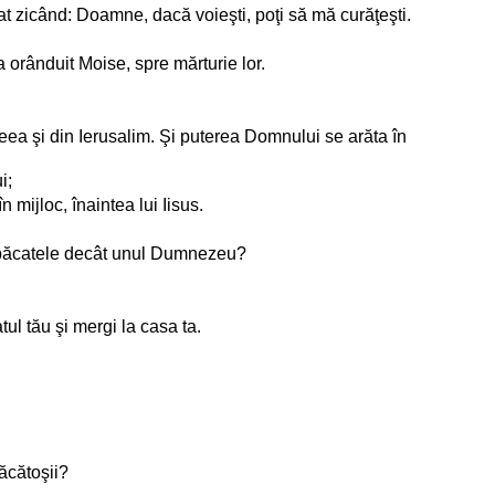
gat zicând: Doamne, dacă voieşti, poţi să mă curăţeşti.
a orânduit Moise, spre mărturie lor.
 Iudeea şi din Ierusalim. Şi puterea Domnului se arăta în
i;
 mijloc, înaintea lui Iisus.
te păcatele decât unul Dumnezeu?
tul tău şi mergi la casa ta.
păcătoşii?