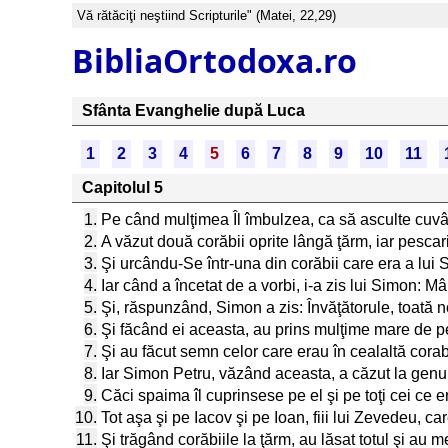
Vă rătăciţi neştiind Scripturile" (Matei, 22,29)
BibliaOrtodoxa.ro
Sfânta Evanghelie după Luca
1
2
3
4
5
6
7
8
9
10
11
Capitolul 5
1.
Pe când mulţimea Îl îmbulzea, ca să asculte cuvâ
2.
A văzut două corăbii oprite lângă ţărm, iar pescar
3.
Şi urcându-Se într-una din corăbii care era a lui S
4.
Iar când a încetat de a vorbi, i-a zis lui Simon: Mâ
5.
Şi, răspunzând, Simon a zis: Învăţătorule, toată 
6.
Şi făcând ei aceasta, au prins mulţime mare de pe
7.
Şi au făcut semn celor care erau în cealaltă corab
8.
Iar Simon Petru, văzând aceasta, a căzut la genun
9.
Căci spaima îl cuprinsese pe el şi pe toţi cei ce er
10.
Tot aşa şi pe Iacov şi pe Ioan, fiii lui Zevedeu, 
11.
Şi trăgând corăbiile la ţărm, au lăsat totul şi au 