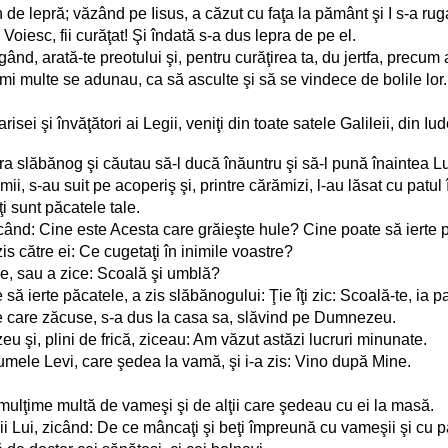
n de lepră; văzând pe Iisus, a căzut cu faţa la pământ şi I s-a ru
Voiesc, fii curăţat! Şi îndată s-a dus lepra de pe el.
gând, arată-te preotului şi, pentru curăţirea ta, du jertfa, precum 
mi multe se adunau, ca să asculte şi să se vindece de bolile lor.
arisei şi învăţători ai Legii, veniţi din toate satele Galileii, din
ra slăbănog şi căutau să-l ducă înăuntru şi să-l pună înaintea Lu
, s-au suit pe acoperiş şi, printre cărămizi, l-au lăsat cu patul în
ţi sunt păcatele tale.
ă, zicând: Cine este Acesta care grăieşte hule? Cine poate să ier
is către ei: Ce cugetaţi în inimile voastre?
le, sau a zice: Scoală şi umblă?
să ierte păcatele, a zis slăbănogului: Ţie îţi zic: Scoală-te, ia pa
 pe care zăcuse, s-a dus la casa sa, slăvind pe Dumnezeu.
u şi, plini de frică, ziceau: Am văzut astăzi lucruri minunate.
umele Levi, care şedea la vamă, şi i-a zis: Vino după Mine.
 mulţime multă de vameşi şi de alţii care şedeau cu ei la masă.
cii Lui, zicând: De ce mâncaţi şi beţi împreună cu vameşii şi cu 