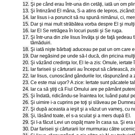
12.
Şi pe când erau într-una din cetăţi, iată un om pli
13.
Şi întinzând El mâna, S-a atins de lepros, zicând: 
14.
Iar Iisus i-a poruncit să nu spună nimănui, ci, mer
15.
Dar şi mai mult străbătea vorba despre El şi mulţi
16.
Iar El Se retrăgea în locuri pustii şi Se ruga.
17.
Şi într-una din zile Iisus învăţa şi de faţă şedeau f
tămăduiri.
18.
Şi iată nişte bărbaţi aduceau pe pat un om care e
19.
Dar negăsind pe unde să-l ducă, din pricina mulţimii
20.
Şi văzând credinţa lor, El le-a zis: Omule, iertate î
21.
Iar fariseii şi cărturarii au început să cârteasc
22.
Iar Iisus, cunoscând gândurile lor, răspunzând a z
23.
Ce este mai uşor? A zice: Iertate sunt păcatele ta
24.
Iar ca să ştiţi că Fiul Omului are pe pământ putere 
25.
Şi îndată, ridicându-se înaintea lor, luând patul
26.
Şi uimire i-a cuprins pe toţi şi slăveau pe Dumneze
27.
Şi după aceasta a ieşit şi a văzut un vameş, cu n
28.
Şi, lăsând toate, el s-a sculat şi a mers după El.
29.
Şi I-a făcut Levi un ospăţ mare în casa sa. Şi era
30.
Dar fariseii şi cărturarii lor murmurau către uceni