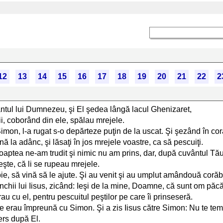
12
13
14
15
16
17
18
19
20
21
22
2
ntul lui Dumnezeu, şi El şedea lângă lacul Ghenizaret,
ii, coborând din ele, spălau mrejele.
imon, l-a rugat s-o depărteze puţin de la uscat. Şi şezând în cora
nă la adânc, şi lăsaţi în jos mrejele voastre, ca să pescuiţi.
noaptea ne-am trudit şi nimic nu am prins, dar, după cuvântul Tău
şte, că li se rupeau mrejele.
ie, să vină să le ajute. Şi au venit şi au umplut amândouă corăbi
chii lui Iisus, zicând: Ieşi de la mine, Doamne, că sunt om păcă
au cu el, pentru pescuitul peştilor pe care îi prinseseră.
care erau împreună cu Simon. Şi a zis Iisus către Simon: Nu te te
mers după El.