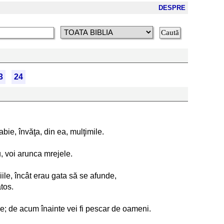
DESPRE
3
24
bie, învăţa, din ea, mulţimile.
, voi arunca mrejele.
ile, încât erau gata să se afunde,
tos.
me; de acum înainte vei fi pescar de oameni.