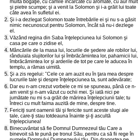
multă bogăţie, cu cămile încărcate cu aromate, cu aur mult
şi pietre scumpe; şi a venit la Solomon şi i-a grăit lui toate
câte avea în sufletul ei.
2.
Şi i-a dezlegat Solomon toate întrebările ei şi nu s-a găsit
nimic necunoscut pentru Solomon, încât să nu-i dezlege
el.
3.
Văzând regina din Saba înţelepciunea lui Solomon şi
casa pe care o zidise el,
4.
Mâncările de la masa lui, locurile de şedere ale robilor lui,
rânduiala slujitorilor lui şi îmbrăcămintea lor, paharnicii lui,
îmbrăcămintea lor şi arderile de tot pe care le aducea în
templu, a rămas uimită.
5.
Şi a zis regelui: "Cele ce am auzit eu în ţara mea despre
lucrurile tale şi despre înţelepciunea ta, sunt adevărate;
6.
Dar eu n-am crezut vorbele ce mi se spuneau, până ce n-
am venit şi n-am văzut cu ochii mei. Şi iată nici pe
jumătate nu mi s-a grăit de mărirea înţelepciunii tale; tu
întreci cu mult faima auzită de mine, despre tine.
7.
Fericiţi sunt oamenii tăi şi fericite sunt aceste slugi ale
tale, care-ţi stau totdeauna înainte şi-ţi ascultă
înţelepciunea!
8.
Binecuvântat să fie Domnul Dumnezeul tău Care a
binevoit să te pună pe tronul Său, pentru ca să fii rege în
numele Domnului Dumnezeului tău. Din dragostea pe