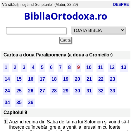
Vă rătăciţi neştiind Scripturile" (Matei, 22,29)
DESPRE
BibliaOrtodoxa.ro
Cartea a doua Paralipomena (a doua a Cronicilor)
1
2
3
4
5
6
7
8
9
10
11
12
13
14
15
16
17
18
19
20
21
22
23
24
25
26
27
28
29
30
31
32
33
34
35
36
Capitolul 9
1.
Auzind regina din Saba de faima lui Solomon şi voind să-l
încerce cu întrebări grele, a venit la Ierusalim cu foarte