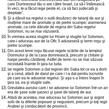
care Dumnezeul tău o are către Israel, ca să-l întărească
în veci, te-a făcut rege peste el, ca să faci judecată şi
dreptate".
9.
Şi a dăruit ea regelui o sută douăzeci de talanţi de aur şi
mulţime mare de aromate şi de pietre scumpe; asemenea
aromate, ca cele dăruite de regina din Saba regelui
Solomon, nu se mai văzuseră.
10.
În vremea aceea slugile lui Hiram şi slugile lui Solomon,
care-i aduceau aur de la Ofir, îi aduseseră şi lemn roşu şi
pietre scumpe.
11.
Din acest lemn roşu făcuse regele scările de la templul
Domnului şi de la casa domnească, precum şi chitare şi
harpe pentru cântăreţi. Astfel de lemn nu se mai văzuse
niciodată înainte în ţara lui Iuda.
12.
Iar regele Solomon a dat reginei din Saba tot ce ea a dorit
şi a cerut, afară de darul pe care i l-a dat pentru lucrurile
pe care ea le adusese regelui. Şi aşa s-a întors înapoi în
ţara sa, ea şi slugile sale.
13.
Greutatea aurului care i se adusese lui Solomon într-un an
era de şase sute şaizeci şi şase de talanţi de aur.
14.
Afară de acestea, mai aduceau lui Solomon aur şi argint
solii de la diferite popoare şi negustorii, precum şi toţi regii
Arabiei şi conducătorii de provincii.