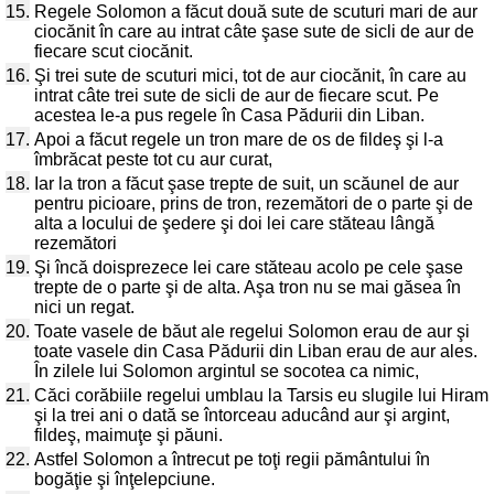
15.
Regele Solomon a făcut două sute de scuturi mari de aur
ciocănit în care au intrat câte şase sute de sicli de aur de
fiecare scut ciocănit.
16.
Şi trei sute de scuturi mici, tot de aur ciocănit, în care au
intrat câte trei sute de sicli de aur de fiecare scut. Pe
acestea le-a pus regele în Casa Pădurii din Liban.
17.
Apoi a făcut regele un tron mare de os de fildeş şi l-a
îmbrăcat peste tot cu aur curat,
18.
Iar la tron a făcut şase trepte de suit, un scăunel de aur
pentru picioare, prins de tron, rezemători de o parte şi de
alta a locului de şedere şi doi lei care stăteau lângă
rezemători
19.
Şi încă doisprezece lei care stăteau acolo pe cele şase
trepte de o parte şi de alta. Aşa tron nu se mai găsea în
nici un regat.
20.
Toate vasele de băut ale regelui Solomon erau de aur şi
toate vasele din Casa Pădurii din Liban erau de aur ales.
În zilele lui Solomon argintul se socotea ca nimic,
21.
Căci corăbiile regelui umblau la Tarsis eu slugile lui Hiram
şi la trei ani o dată se întorceau aducând aur şi argint,
fildeş, maimuţe şi păuni.
22.
Astfel Solomon a întrecut pe toţi regii pământului în
bogăţie şi înţelepciune.