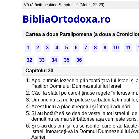
Vă rătăciţi neştiind Scripturile" (Matei, 22,29)
BibliaOrtodoxa.ro
Cartea a doua Paralipomena (a doua a Cronicilor
1
2
3
4
5
6
7
8
9
10
11
32
33
34
35
36
Capitolul 30
1.
Apoi a trimis Iezechia prin toată ţara lui Israel şi
Paştilor Domnului Dumnezeului lui Israel.
2.
Căci la sfatul pe care-l ţinuse regele în Ierusali
3.
Din pricină că nu le putuse sărbători la timpul lor,
4.
Acest lucru a plăcut regelui şi întregii adunări.
5.
Şi au hotărît să se dea de veste la tot Israelul, 
demult nu se mai sărbătorise aşa cum este scris.
6.
Şi s-au dus trimişii cu scrisorile, care erau făcute 
Israel, întoarceţi-vă la Domnul Dumnezeul lui Avraam
Asiriei.