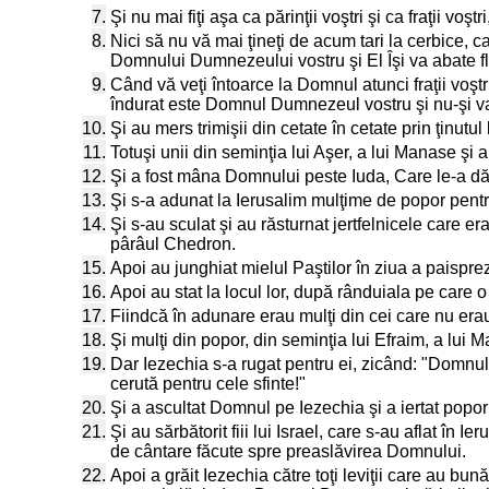
7.
Şi nu mai fiţi aşa ca părinţii voştri şi ca fraţii vo
8.
Nici să nu vă mai ţineţi de acum tari la cerbice, ca p
Domnului Dumnezeului vostru şi El Îşi va abate fl
9.
Când vă veţi întoarce la Domnul atunci fraţii voştri 
îndurat este Domnul Dumnezeul vostru şi nu-şi va î
10.
Şi au mers trimişii din cetate în cetate prin ţinut
11.
Totuşi unii din seminţia lui Aşer, a lui Manase şi a
12.
Şi a fost mâna Domnului peste Iuda, Care le-a dă
13.
Şi s-a adunat la Ierusalim mulţime de popor pentr
14.
Şi s-au sculat şi au răsturnat jertfelnicele care er
pârâul Chedron.
15.
Apoi au junghiat mielul Paştilor în ziua a paispreze
16.
Apoi au stat la locul lor, după rânduiala pe care 
17.
Fiindcă în adunare erau mulţi din cei care nu erau 
18.
Şi mulţi din popor, din seminţia lui Efraim, a lui M
19.
Dar Iezechia s-a rugat pentru ei, zicând: "Domnul 
cerută pentru cele sfinte!"
20.
Şi a ascultat Domnul pe Iezechia şi a iertat popor
21.
Şi au sărbătorit fiii lui Israel, care s-au aflat în
de cântare făcute spre preaslăvirea Domnului.
22.
Apoi a grăit Iezechia către toţi leviţii care au b