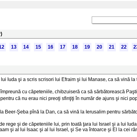
)
12
13
14
15
16
17
18
19
20
21
22
2
 a lui Iuda şi a scris scrisori lui Efraim şi lui Manase, ca să vină
m, împreună cu căpeteniile, chibzuiseră ca să sărbătorească Paşti
 pentru că nu erau nici preoţi sfinţiţi în număr de ajuns şi nici p
de la Beer-Şeba pînă la Dan, ca să vină la Ierusalim pentru sărbăt
de rege şi de căpeteniile lui, prin toată ţara lui Israel şi a lui Iu
 şi al lui Isaac şi al lui Israel, şi Se va întoarce şi El la cei r