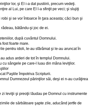
ţilor lor, şi El i-a dat pustiirii, precum vedeţi.
re al Lui, pe care El l-a sfinţit pe veci; şi slujiţi
i robi şi se vor întoarce în ţara aceasta; căci bun şi
a râdeau, bătându-şi joc de ei.
eteniilor, după cuvântul Domnului.
 fost foarte mare.
ile pentru idoli, le-au sfărâmat şi le-au aruncat în
şi au adus arderi de tot în templul Domnului.
 cu sângele pe care-l luau din mâna leviţilor.
ştilor
cat Paştile împotriva Scripturii.
omnul Dumnezeul părinţilor săi, deşi ei n-au curăţirea
are zi leviţii şi preoţii lăudau pe Domnul cu instrumente
azimile de sărbătoare şapte zile, aducând jertfe de