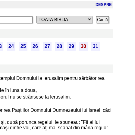
DESPRE
3
24
25
26
27
28
29
30
31
 la templul Domnului la Ierusalim pentru sărbătorirea
le în luna a doua,
oporul nu se strânsese la Ierusalim.
orirea Paştiilor Domnului Dumnezeului lui Israel, căci
da şi, după porunca regelui, le spuneau: "Fii ai lui
ămaşi dintre voi, care aţi mai scăpat din mâna regilor