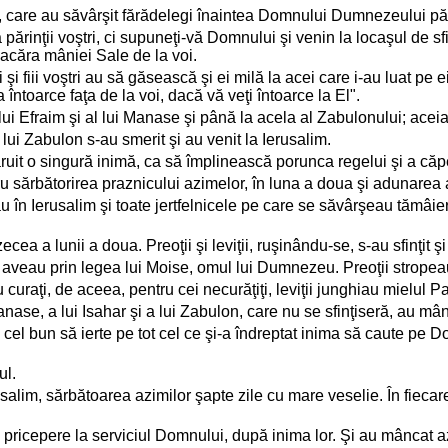
ştri, care au săvârşit fărădelegi înaintea Domnului Dumnezeului părin
ărinţii voştri, ci supuneţi-vă Domnului şi venin la locaşul de sfinţi
acăra mâniei Sale de la voi.
şi fiii voştri au să găsească şi ei milă la acei care i-au luat pe e
ntoarce faţa de la voi, dacă vă veţi întoarce la El".
ul lui Efraim şi al lui Manase şi până la acela al Zabulonului; acei
 lui Zabulon s-au smerit şi au venit la Ierusalim.
ruit o singură inimă, ca să împlinească porunca regelui şi a căp
u sărbătorirea praznicului azimelor, în luna a doua şi adunarea a
au în Ierusalim şi toate jertfelnicele pe care se săvârşeau tămâier
cea a lunii a doua. Preoţii şi leviţii, ruşinându-se, s-au sfinţit 
o aveau prin legea lui Moise, omul lui Dumnezeu. Preoţii stropeau
curaţi, de aceea, pentru cei necurăţiţi, leviţii junghiau mielul Pa
anase, a lui Isahar şi a lui Zabulon, care nu se sfinţiseră, au mân
cel bun să ierte pe tot cel ce şi-a îndreptat inima să caute pe D
ul.
 Ierusalim, sărbătoarea azimilor şapte zile cu mare veselie. În fiec
ună pricepere la serviciul Domnului, după inima lor. Şi au mâncat 