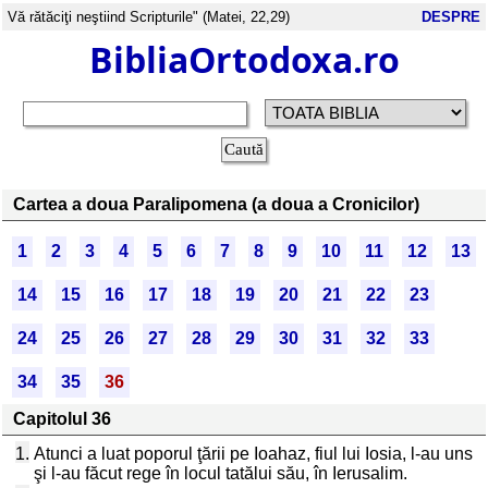
Vă rătăciţi neştiind Scripturile" (Matei, 22,29)
DESPRE
BibliaOrtodoxa.ro
Cartea a doua Paralipomena (a doua a Cronicilor)
1
2
3
4
5
6
7
8
9
10
11
12
13
14
15
16
17
18
19
20
21
22
23
24
25
26
27
28
29
30
31
32
33
34
35
36
Capitolul 36
1.
Atunci a luat poporul ţării pe Ioahaz, fiul lui Iosia, l-au uns
şi l-au făcut rege în locul tatălui său, în Ierusalim.