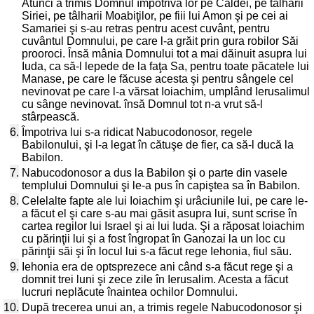
Atunci a trimis Domnul împotriva lor pe Caldei, pe tâlharii
Siriei, pe tâlharii Moabiţilor, pe fiii lui Amon şi pe cei ai
Samariei şi s-au retras pentru acest cuvânt, pentru
cuvântul Domnului, pe care l-a grăit prin gura robilor Săi
prooroci. Însă mânia Domnului tot a mai dăinuit asupra lui
Iuda, ca să-l lepede de la faţa Sa, pentru toate păcatele lui
Manase, pe care le făcuse acesta şi pentru sângele cel
nevinovat pe care l-a vărsat Ioiachim, umplând Ierusalimul
cu sânge nevinovat. însă Domnul tot n-a vrut să-l
stârpească.
6.
Împotriva lui s-a ridicat Nabucodonosor, regele
Babilonului, şi l-a legat în cătuşe de fier, ca să-l ducă la
Babilon.
7.
Nabucodonosor a dus la Babilon şi o parte din vasele
templului Domnului şi le-a pus în capiştea sa în Babilon.
8.
Celelalte fapte ale lui Ioiachim şi urâciunile lui, pe care le-
a făcut el şi care s-au mai găsit asupra lui, sunt scrise în
cartea regilor lui Israel şi ai lui Iuda. Şi a răposat Ioiachim
cu părinţii lui şi a fost îngropat în Ganozai la un loc cu
părinţii săi şi în locul lui s-a făcut rege Iehonia, fiul său.
9.
Iehonia era de optsprezece ani când s-a făcut rege şi a
domnit trei luni şi zece zile în Ierusalim. Acesta a făcut
lucruri neplăcute înaintea ochilor Domnului.
10.
După trecerea unui an, a trimis regele Nabucodonosor şi