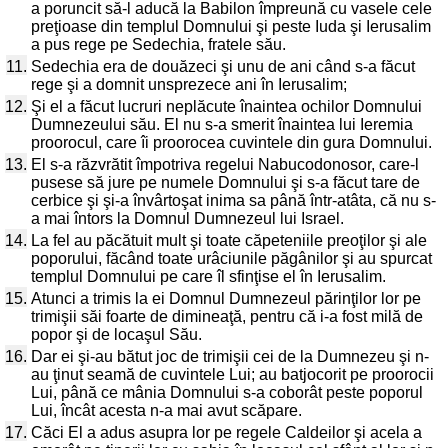
a poruncit să-l aducă la Babilon împreună cu vasele cele
preţioase din templul Domnului şi peste Iuda şi Ierusalim
a pus rege pe Sedechia, fratele său.
11.
Sedechia era de douăzeci şi unu de ani când s-a făcut
rege şi a domnit unsprezece ani în Ierusalim;
12.
Şi el a făcut lucruri neplăcute înaintea ochilor Domnului
Dumnezeului său. El nu s-a smerit înaintea lui Ieremia
proorocul, care îi proorocea cuvintele din gura Domnului.
13.
El s-a răzvrătit împotriva regelui Nabucodonosor, care-l
pusese să jure pe numele Domnului şi s-a făcut tare de
cerbice şi şi-a învârtoşat inima sa până într-atâta, că nu s-
a mai întors la Domnul Dumnezeul lui Israel.
14.
La fel au păcătuit mult şi toate căpeteniile preoţilor şi ale
poporului, făcând toate urâciunile păgânilor şi au spurcat
templul Domnului pe care îl sfinţise el în Ierusalim.
15.
Atunci a trimis la ei Domnul Dumnezeul părinţilor lor pe
trimişii săi foarte de dimineaţă, pentru că i-a fost milă de
popor şi de locaşul Său.
16.
Dar ei şi-au bătut joc de trimişii cei de la Dumnezeu şi n-
au ţinut seamă de cuvintele Lui; au batjocorit pe proorocii
Lui, până ce mânia Domnului s-a coborât peste poporul
Lui, încât acesta n-a mai avut scăpare.
17.
Căci El a adus asupra lor pe regele Caldeilor şi acela a