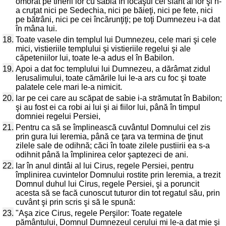
omorât pe tinerii lor cu sabia în locaşul cel sfânt al lor şi n-
a cruţat nici pe Sedechia, nici pe băieţi, nici pe fete, nici
pe bătrâni, nici pe cei încărunţiţi; pe toţi Dumnezeu i-a dat
în mâna lui.
18.
Toate vasele din templul lui Dumnezeu, cele mari şi cele
mici, vistieriile templului şi vistieriile regelui şi ale
căpeteniilor lui, toate le-a adus el în Babilon.
19.
Apoi a dat foc templului lui Dumnezeu, a dărâmat zidul
Ierusalimului, toate cămările lui le-a ars cu foc şi toate
palatele cele mari le-a nimicit.
20.
Iar pe cei care au scăpat de sabie i-a strămutat în Babilon;
şi au fost ei ca robi ai lui şi ai fiilor lui, până în timpul
domniei regelui Persiei,
21.
Pentru ca să se împlinească cuvântul Domnului cel zis
prin gura lui Ieremia, până ce ţara va termina de ţinut
zilele sale de odihnă; căci în toate zilele pustiirii ea s-a
odihnit până la împlinirea celor şaptezeci de ani.
22.
Iar în anul dintâi al lui Cirus, regele Persiei, pentru
împlinirea cuvintelor Domnului rostite prin Ieremia, a trezit
Domnul duhul lui Cirus, regele Persiei, şi a poruncit
acesta să se facă cunoscut tuturor din tot regatul său, prin
cuvânt şi prin scris şi să le spună:
23.
"Aşa zice Cirus, regele Perşilor: Toate regatele
pământului, Domnul Dumnezeul cerului mi le-a dat mie şi