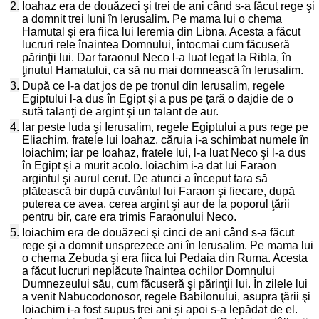
2.
Ioahaz era de douăzeci şi trei de ani când s-a făcut rege şi
a domnit trei luni în Ierusalim. Pe mama lui o chema
Hamutal şi era fiica lui Ieremia din Libna. Acesta a făcut
lucruri rele înaintea Domnului, întocmai cum făcuseră
părinţii lui. Dar faraonul Neco l-a luat legat la Ribla, în
ţinutul Hamatului, ca să nu mai domnească în Ierusalim.
3.
După ce l-a dat jos de pe tronul din Ierusalim, regele
Egiptului l-a dus în Egipt şi a pus pe ţară o dajdie de o
sută talanţi de argint şi un talant de aur.
4.
Iar peste Iuda şi Ierusalim, regele Egiptului a pus rege pe
Eliachim, fratele lui Ioahaz, căruia i-a schimbat numele în
Ioiachim; iar pe Ioahaz, fratele lui, l-a luat Neco şi l-a dus
în Egipt şi a murit acolo. Ioiachim i-a dat lui Faraon
argintul şi aurul cerut. De atunci a început tara să
plătească bir după cuvântul lui Faraon şi fiecare, după
puterea ce avea, cerea argint şi aur de la poporul ţării
pentru bir, care era trimis Faraonului Neco.
5.
Ioiachim era de douăzeci şi cinci de ani când s-a făcut
rege şi a domnit unsprezece ani în Ierusalim. Pe mama lui
o chema Zebuda şi era fiica lui Pedaia din Ruma. Acesta
a făcut lucruri neplăcute înaintea ochilor Domnului
Dumnezeului său, cum făcuseră şi părinţii lui. În zilele lui
a venit Nabucodonosor, regele Babilonului, asupra ţării şi
Ioiachim i-a fost supus trei ani şi apoi s-a lepădat de el.