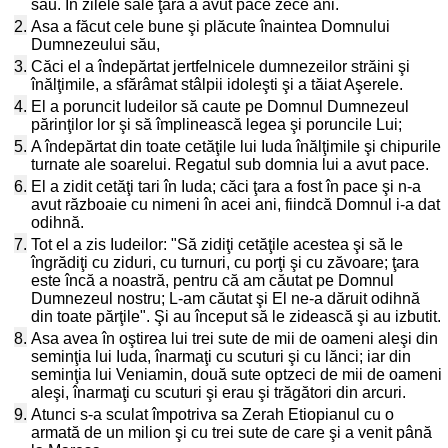
său. În zilele sale ţara a avut pace zece ani.
2.
Asa a făcut cele bune şi plăcute înaintea Domnului
Dumnezeului său,
3.
Căci el a îndepărtat jertfelnicele dumnezeilor străini şi
înălţimile, a sfărâmat stâlpii idoleşti şi a tăiat Aşerele.
4.
El a poruncit Iudeilor să caute pe Domnul Dumnezeul
părinţilor lor şi să împlinească legea şi poruncile Lui;
5.
A îndepărtat din toate cetăţile lui Iuda înălţimile şi chipurile
turnate ale soarelui. Regatul sub domnia lui a avut pace.
6.
El a zidit cetăţi tari în Iuda; căci ţara a fost în pace şi n-a
avut războaie cu nimeni în acei ani, fiindcă Domnul i-a dat
odihnă.
7.
Tot el a zis Iudeilor: "Să zidiţi cetăţile acestea şi să le
îngrădiţi cu ziduri, cu turnuri, cu porţi şi cu zăvoare; ţara
este încă a noastră, pentru că am căutat pe Domnul
Dumnezeul nostru; L-am căutat şi El ne-a dăruit odihnă
din toate părţile". Şi au început să le zidească şi au izbutit.
8.
Asa avea în oştirea lui trei sute de mii de oameni aleşi din
seminţia lui Iuda, înarmaţi cu scuturi şi cu lănci; iar din
seminţia lui Veniamin, două sute optzeci de mii de oameni
aleşi, înarmaţi cu scuturi şi erau şi trăgători din arcuri.
9.
Atunci s-a sculat împotriva sa Zerah Etiopianul cu o
armată de un milion şi cu trei sute de care şi a venit până