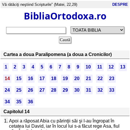
Vă rătăciţi neştiind Scripturile" (Matei, 22,29)
DESPRE
BibliaOrtodoxa.ro
Cartea a doua Paralipomena (a doua a Cronicilor)
1
2
3
4
5
6
7
8
9
10
11
12
13
14
15
16
17
18
19
20
21
22
23
24
25
26
27
28
29
30
31
32
33
34
35
36
Capitolul 14
1.
Apoi a răposat Abia cu părinţii săi şi l-au îngropat în
cetatea lui David, iar în locul lui s-a făcut rege Asa, fiul