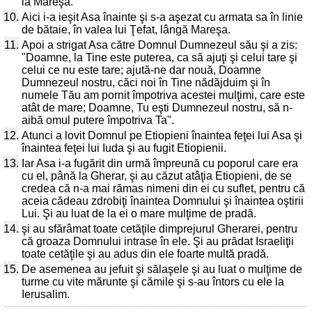
la Mareşa.
10.
Aici i-a ieşit Asa înainte şi s-a aşezat cu armata sa în linie
de bătaie, în valea lui Ţefat, lângă Mareşa.
11.
Apoi a strigat Asa către Domnul Dumnezeul său şi a zis:
"Doamne, la Tine este puterea, ca să ajuţi şi celui tare şi
celui ce nu este tare; ajută-ne dar nouă, Doamne
Dumnezeul nostru, căci noi în Tine nădăjduim şi în
numele Tău am pornit împotriva acestei mulţimi, care este
atât de mare; Doamne, Tu eşti Dumnezeul nostru, să n-
aibă omul putere împotriva Ta".
12.
Atunci a lovit Domnul pe Etiopieni înaintea feţei lui Asa şi
înaintea feţei lui Iuda şi au fugit Etiopienii.
13.
Iar Asa i-a fugărit din urmă împreună cu poporul care era
cu el, până la Gherar, şi au căzut atâţia Etiopieni, de se
credea că n-a mai rămas nimeni din ei cu suflet, pentru că
aceia cădeau zdrobiţi înaintea Domnului şi înaintea oştirii
Lui. Şi au luat de la ei o mare mulţime de pradă.
14.
şi au sfărâmat toate cetăţile dimprejurul Gherarei, pentru
că groaza Domnului intrase în ele. Şi au prădat Israeliţii
toate cetăţile şi au adus din ele foarte multă pradă.
15.
De asemenea au jefuit şi sălaşele şi au luat o mulţime de
turme cu vite mărunte şi cămile şi s-au întors cu ele la
Ierusalim.