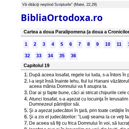
Vă rătăciţi neştiind Scripturile" (Matei, 22,29)
BibliaOrtodoxa.ro
Cartea a doua Paralipomena (a doua a Cronicilor
1
2
3
4
5
6
7
8
9
10
11
32
33
34
35
36
Capitolul 19
1.
După aceea Iosafat, regele lui Iuda, s-a întors în 
2.
I-a ieşit însă înainte Iehu, fiul lui Hanani văzătoru
aceea mânia Domnului va fi asupra ta.
3.
Dar ai şi fapte bune, căci ai stricat chipurile cel
4.
Atunci Iosafat, s-a aşezat cu locuinţa în Ierusali
Dumnezeul părinţilor săi.
5.
Şi a aşezat judecători în ţară, prin toate cetăţile în
6.
Şi a zis el judecătorilor: "Luaţi seama la ce veţi 
7.
De aceea să fiţi cu frica Domnului în voi, să lucraţ