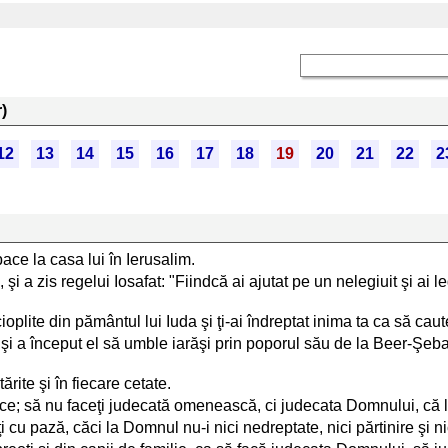
)
12
13
14
15
16
17
18
19
20
21
22
2
pace la casa lui în Ierusalim.
l, şi a zis regelui Iosafat: "Fiindcă ai ajutat pe un nelegiuit şi a
e cioplite din pământul lui Iuda şi ţi-ai îndreptat inima ta ca să c
m şi a început el să umble iarăşi prin poporul său de la Beer-Şeba
tărite şi în fiecare cetate.
face; să nu faceţi judecată omenească, ci judecata Domnului, că la
i cu pază, căci la Domnul nu-i nici nedreptate, nici părtinire şi ni