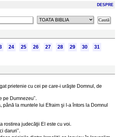
DESPRE
3
24
25
26
27
28
29
30
31
i legat prietenie cu cei pe care-i urăşte Domnul, de
aute pe Dumnezeu".
, până la muntele lui Efraim şi l-a întors la Domnul
 rostirea judecăţii El este cu voi.
ci daruri".