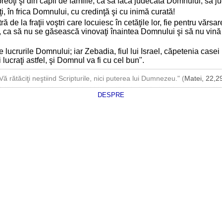
 preoţi şi din capii de familie, ca să facă judecata Domnului, să jud
i, în frica Domnului, cu credinţă şi cu inimă curată!
tră de la fraţii voştri care locuiesc în cetăţile lor, fie pentru văr
ău, ca să nu se găsească vinovaţi înaintea Domnului şi să nu vină 
 lucrurile Domnului; iar Zebadia, fiul lui Israel, căpetenia casei l
şi lucraţi astfel, şi Domnul va fi cu cel bun".
Vă rătăciţi neştiind Scripturile, nici puterea lui Dumnezeu." (
Matei, 22,2
DESPRE