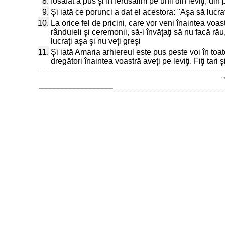
8.
Iosafat a pus şi în Ierusalim pe unii din leviţi, din
9.
Şi iată ce porunci a dat el acestora: "Aşa să lucraţ
10.
La orice fel de pricini, care vor veni înaintea voas
rânduieli şi ceremonii, să-i învăţaţi să nu facă r
lucraţi aşa şi nu veţi greşi
11.
Şi iată Amaria arhiereul este pus peste voi în toate
dregători înaintea voastră aveţi pe leviţi. Fiţi tari 
"