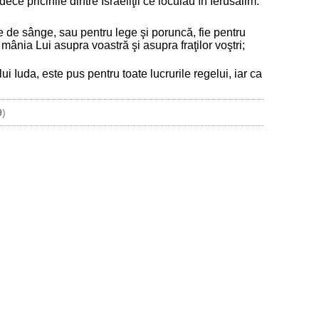
ece pricinile dintre Israeliţii ce locuiau în Ierusalim.
sare de sânge, sau pentru lege şi poruncă, fie pentru
mânia Lui asupra voastră şi asupra fraţilor voştri;
ui Iuda, este pus pentru toate lucrurile regelui, iar ca
9
)