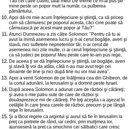
Tău cel către David, tatăl meu! De vreme ce m-ai pus pe
mine peste un popor mult la număr, ca pulberea
pământului,
10.
Apoi dă-mi mie acum înţelepciune şi ştiinţă, ca să pricep
cum să cârmuiesc pe poporul acesta, căci cine poate să
cârmuiască pe acest mare popor al Tău?"
11.
Atunci Dumnezeu a zis către Solomon: "Pentru că tu ai
avut la inimă asemenea lucru şi n-ai cerut bogăţie, averi şi
slavă, nici sufletele neprietenilor tăi; n-ai cerut de
asemenea nici zile multe, ci ai cerut înţelepciune şi ştiinţă,
ca să judeci pe poporul Meu peste care te-am pus rege,
12.
De aceea ţi se dă înţelepciune şi ştiinţă, iar bogăţie, averi
şi slavă îţi voi da atâta, câtă n-au mai avut regii cei
dinainte de tine şi nici după tine nu vor mai avea".
13.
Apoi a venit Solomon de pe înălţimea cea din Ghibeon, de
la cortul adunării, la Ierusalim şi a domnit peste Israel.
14.
După aceea Solomon a adunat care de război şi călăreţi;
şi avea o mie patru sute de care de război şi
douăsprezece mii de călăreţi. Pe toţi aceştia i-a aşezat în
cetăţile în care ţinea carele de război, precum şi pe lângă
rege în Ierusalim.
15.
Şi a făcut regele ca argintul şi aurul să fie în Ierusalim la
preţ ca pietrele de rând, iar cedrii, prin mulţimea lor,
ajunseseră la preţ ca smochinii cei sălbatici care cresc