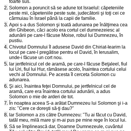
foarte sus.
2.
Solomon a poruncit să se adune tot Israelul: căpeteniile
peste mii, căpeteniile peste sute, judecătorii şi toţi cei ce
cârmuiau în Israel până la capii de familie.
3.
Apoi s-a dus Solomon şi toată adunarea pe înălţimea cea
din Ghibeon, căci acolo era cortul cel dumnezeiesc al
adunării pe care-l făcuse Moise, robul lui Dumnezeu, în
pustiu.
4.
Chivotul Domnului îl adusese David din Chiriat-Iearim la
locul pe care-l pregătise pentru el David, în Ierusalim,
unde-i făcuse un cort nou.
5.
Iar jertfelnicul cel de aramă, pe care-l făcuse Beţaleel, fiul
lui Uri, fiul lui Hur, rămăsese acolo, înaintea cortului celui
vechi al Domnului. Pe acesta îl cerceta Solomon cu
adunarea.
6.
Şi aici, înaintea feţei Domnului, pe jertfelnicul cel de
aramă, care era înaintea cortului adunării, a adus
Solomon o mie de arderi de tot.
7.
În noaptea aceea S-a arătat Dumnezeu lui Solomon şi i-a
zis: "Cere ce doreşti să-ţi dau?"
8.
Iar Solomon a zis către Dumnezeu: "Tu ai făcut cu David,
tatăl meu, milă mare şi m-ai pus pe mine rege în locul lui.
9.
Să se împlinească dar, Doamne Dumnezeule, cuvântul