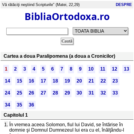
Vă rătăciţi neştiind Scripturile" (Matei, 22,29)
DESPRE
BibliaOrtodoxa.ro
Cartea a doua Paralipomena (a doua a Cronicilor)
1
2
3
4
5
6
7
8
9
10
11
12
13
14
15
16
17
18
19
20
21
22
23
24
25
26
27
28
29
30
31
32
33
34
35
36
Capitolul 1
1.
În vremea aceea Solomon, fiul lui David, se întărise în
domnie şi Domnul Dumnezeul lui era cu el, înălţându-l