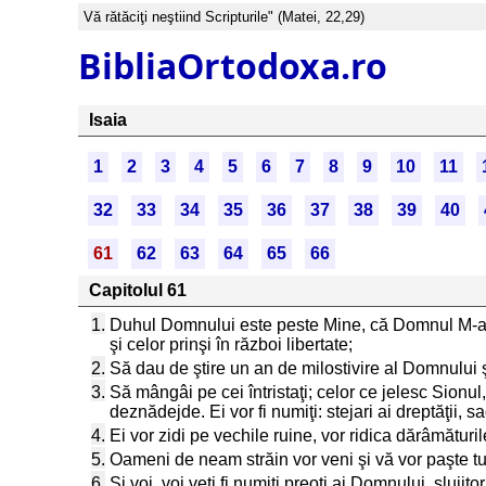
Vă rătăciţi neştiind Scripturile" (Matei, 22,29)
BibliaOrtodoxa.ro
Isaia
1
2
3
4
5
6
7
8
9
10
11
32
33
34
35
36
37
38
39
40
61
62
63
64
65
66
Capitolul 61
1.
Duhul Domnului este peste Mine, că Domnul M-a un
şi celor prinşi în război libertate;
2.
Să dau de ştire un an de milostivire al Domnului
3.
Să mângâi pe cei întristaţi; celor ce jelesc Sionu
deznădejde. Ei vor fi numiţi: stejari ai dreptăţii, 
4.
Ei vor zidi pe vechile ruine, vor ridica dărâmături
5.
Oameni de neam străin vor veni şi vă vor paşte turme
6.
Şi voi, voi veţi fi numiţi preoţi ai Domnului, sluji