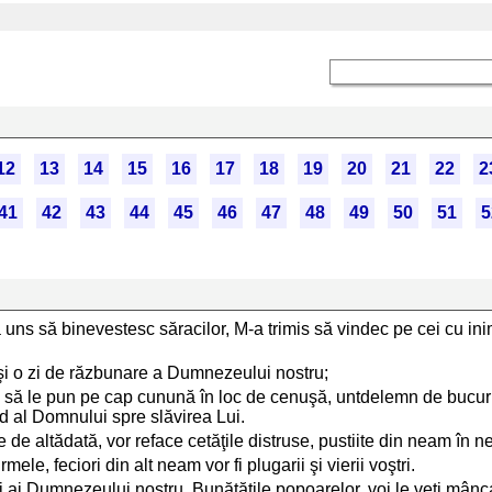
12
13
14
15
16
17
18
19
20
21
22
2
41
42
43
44
45
46
47
48
49
50
51
5
s să binevestesc săracilor, M-a trimis să vindec pe cei cu inim
 şi o zi de răzbunare a Dumnezeului nostru;
l, să le pun pe cap cunună în loc de cenuşă, untdelemn de bucuri
sad al Domnului spre slăvirea Lui.
le de altădată, vor reface cetăţile distruse, pustiite din neam în 
le, feciori din alt neam vor fi plugarii şi vierii voştri.
tori ai Dumnezeului nostru. Bunătăţile popoarelor, voi le veţi mânca