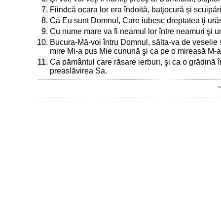
7.
Fiindcă ocara lor era îndoită, batjocură şi scuipăr
8.
Că Eu sunt Domnul, Care iubesc dreptatea ţi urăsc 
9.
Cu nume mare va fi neamul lor între neamuri şi ur
10.
Bucura-Mă-voi întru Domnul, sălta-va de veselie 
mire Mi-a pus Mie cunună şi ca pe o mireasă M-
11.
Ca pământul care răsare ierburi, şi ca o grădină
preaslăvirea Sa.
"