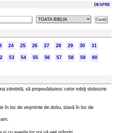
DESPRE
3
24
25
26
27
28
29
30
31
2
53
54
55
56
57
58
59
60
a zdrobită, să propovăduiesc celor robiţi slobozire
e în loc de veşminte de doliu, slavă în loc de
neam.
 şi cu averile lor voi vă veţi mândri.