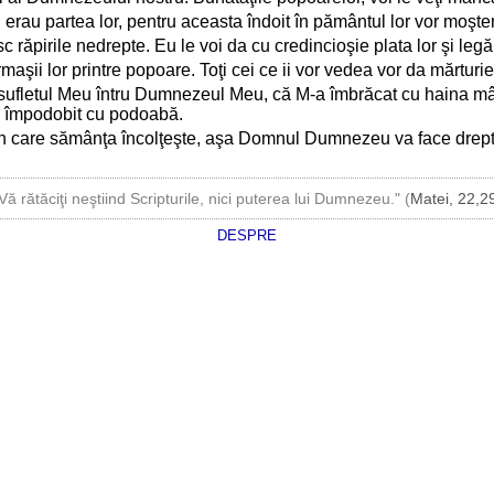
i erau partea lor, pentru aceasta îndoit în pământul lor vor moşte
răpirile nedrepte. Eu le voi da cu credincioşie plata lor şi legă
maşii lor printre popoare. Toţi cei ce ii vor vedea vor da mărtu
sufletul Meu întru Dumnezeul Meu, că M-a îmbrăcat cu haina mân
a împodobit cu podoabă.
 în care sămânţa încolţeşte, aşa Domnul Dumnezeu va face dreptat
Vă rătăciţi neştiind Scripturile, nici puterea lui Dumnezeu." (
Matei, 22,2
DESPRE