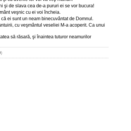
ni şi de slava cea de-a pururi ei se vor bucura!
mânt veşnic cu ei voi încheia.
rie că ei sunt un neam binecuvântat de Domnul.
tuirii, cu veşmântul veseliei M-a acoperit. Ca unui
ea să răsară, şi înaintea tuturor neamurilor
9
)