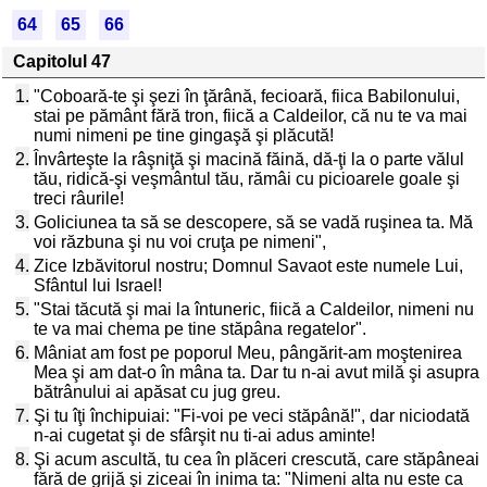
64
65
66
Capitolul 47
1.
"Coboară-te şi şezi în ţărână, fecioară, fiica Babilonului,
stai pe pământ fără tron, fiică a Caldeilor, că nu te va mai
numi nimeni pe tine gingaşă şi plăcută!
2.
Învârteşte la râşniţă şi macină făină, dă-ţi la o parte vălul
tău, ridică-şi veşmântul tău, rămâi cu picioarele goale şi
treci râurile!
3.
Goliciunea ta să se descopere, să se vadă ruşinea ta. Mă
voi răzbuna şi nu voi cruţa pe nimeni",
4.
Zice Izbăvitorul nostru; Domnul Savaot este numele Lui,
Sfântul lui Israel!
5.
"Stai tăcută şi mai la întuneric, fiică a Caldeilor, nimeni nu
te va mai chema pe tine stăpâna regatelor".
6.
Mâniat am fost pe poporul Meu, pângărit-am moştenirea
Mea şi am dat-o în mâna ta. Dar tu n-ai avut milă şi asupra
bătrânului ai apăsat cu jug greu.
7.
Şi tu îţi închipuiai: "Fi-voi pe veci stăpână!", dar niciodată
n-ai cugetat şi de sfârşit nu ti-ai adus aminte!
8.
Şi acum ascultă, tu cea în plăceri crescută, care stăpâneai
fără de grijă şi ziceai în inima ta: "Nimeni alta nu este ca