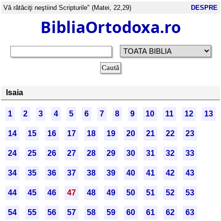
Vă rătăciţi neştiind Scripturile" (Matei, 22,29)
DESPRE
BibliaOrtodoxa.ro
Isaia
1
2
3
4
5
6
7
8
9
10
11
12
13
14
15
16
17
18
19
20
21
22
23
24
25
26
27
28
29
30
31
32
33
34
35
36
37
38
39
40
41
42
43
44
45
46
47
48
49
50
51
52
53
54
55
56
57
58
59
60
61
62
63