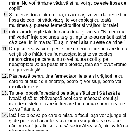
mine! Nu voi rămâne văduvă şi nu voi şti ce este lipsa de
copii!"
9.
Şi aceste două într-o clipă, în aceeaşi zi, vor da peste tine:
lipsa de copii şi văduvia; şi te vor copleşi cu toată
mulţimea şi puterea fermecătoriilor şi vrăjitoriilor tale!
10.
intru fărădelegile tale tu nădăjduiai şi ziceai: "Nimeni nu
mă vede!" Înţelepciunea ta şi ştiinţa ta te-au amăgit astfel,
că ziceai în inima ta: "Eu şi nimeni alta nu este ca mine!"
11.
Drept aceea va veni peste tine o nenorocire pe care tu nu
vei şti să o înlături cu frumuseţea ta şi te va copleşi
nenorocirea pe care tu nu o vei putea ocoli şi pe
neaşteptate va da peste tine pieirea, fără să fi avut vreme
s-o prevesteşti!
12.
Păstrează pentru tine fermecătoriile tale şi vrăjitoriile cu
care te-ai trudit din tinereţe, poate îţi vor sluji, poate vei
insufla temere!
13.
Tu te-ai obosit întrebând pe atâţia sfătuitori! Să iasă la
iveală şi să te izbăvească acei care măsoară cerul şi
iscodesc stelele; care în fiecare lună nouă spun ceea ce
se va întâmpla.
14.
Iată-i ca pleava pe care o mistuie focul, aşa vor ajunge ei
şi de puterea flăcărilor viaţa lor nu vor putea s-o scape
căci nu va fi jeratic la care să se încălzească, nici vatră ca