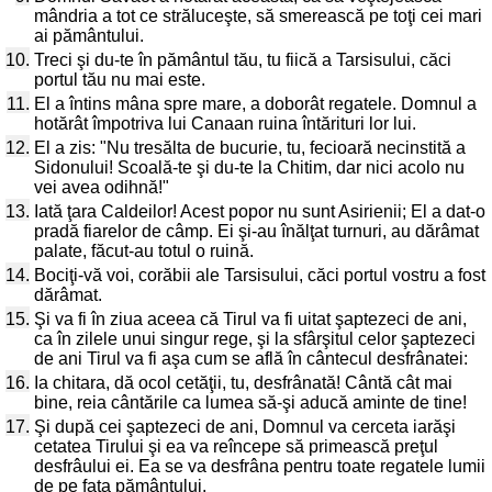
mândria a tot ce străluceşte, să smerească pe toţi cei mari
ai pământului.
10.
Treci şi du-te în pământul tău, tu fiică a Tarsisului, căci
portul tău nu mai este.
11.
El a întins mâna spre mare, a doborât regatele. Domnul a
hotărât împotriva lui Canaan ruina întărituri lor lui.
12.
El a zis: "Nu tresălta de bucurie, tu, fecioară necinstită a
Sidonului! Scoală-te şi du-te la Chitim, dar nici acolo nu
vei avea odihnă!"
13.
Iată ţara Caldeilor! Acest popor nu sunt Asirienii; El a dat-o
pradă fiarelor de câmp. Ei şi-au înălţat turnuri, au dărâmat
palate, făcut-au totul o ruină.
14.
Bociţi-vă voi, corăbii ale Tarsisului, căci portul vostru a fost
dărâmat.
15.
Şi va fi în ziua aceea că Tirul va fi uitat şaptezeci de ani,
ca în zilele unui singur rege, şi la sfârşitul celor şaptezeci
de ani Tirul va fi aşa cum se află în cântecul desfrânatei:
16.
Ia chitara, dă ocol cetăţii, tu, desfrânată! Cântă cât mai
bine, reia cântările ca lumea să-şi aducă aminte de tine!
17.
Şi după cei şaptezeci de ani, Domnul va cerceta iarăşi
cetatea Tirului şi ea va reîncepe să primească preţul
desfrâului ei. Ea se va desfrâna pentru toate regatele lumii
de pe faţa pământului.