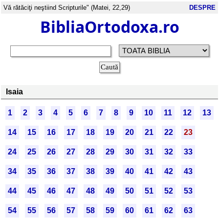
Vă rătăciţi neştiind Scripturile" (Matei, 22,29)
DESPRE
BibliaOrtodoxa.ro
Isaia
1
2
3
4
5
6
7
8
9
10
11
12
13
14
15
16
17
18
19
20
21
22
23
24
25
26
27
28
29
30
31
32
33
34
35
36
37
38
39
40
41
42
43
44
45
46
47
48
49
50
51
52
53
54
55
56
57
58
59
60
61
62
63