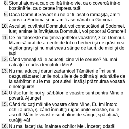
8.
Sionul ajuns-a ca o colibă într-o vie, ca o covercă într-o
bostănărie, ca o cetate împresurată!
9.
Dacă Domnul Savaot nu ne-ar fi lăsat o rămăşiţă, am fi
ajuns ca Sodoma şi ne-am fi asemănat cu Gomora.
10.
Ascultaţi cuvântul Domnului, voi conducători ai Sodomei,
luaţi aminte la învăţătura Domnului, voi popor al Gomorei!
11.
Ce-mi foloseşte mulţimea jertfelor voastre?, zice Domnul.
M-am săturat de arderile de tot cu berbeci şi de grăsimea
viţeilor graşi şi nu mai vreau sânge de tauri, de miei şi de
ţapi!
12.
Când veneaţi să le aduceţi, cine vi le ceruse? Nu mai
călcaţi în curtea templului Meu!
13.
Nu mai aduceţi daruri zadarnice! Tămâierile Îmi sunt
dezgustătoare; lunile noi, zilele de odihnă şi adunările de
la sărbători nu le mai pot suferi. Însăşi prăznuirea voastră
e nelegiuire!
14.
Urăsc lunile noi şi sărbătorile voastre sunt pentru Mine o
povară. Ajunge!
15.
Când ridicaţi mâinile voastre către Mine, Eu Îmi întorc
ochii aiurea, şi când înmulţiţi rugăciunile voastre, nu le
ascult. Mâinile voastre sunt pline de sânge; spălaţi-vă,
curăţiţi-vă!
16.
Nu mai faceţi rău înaintea ochilor Mei. Încetaţi odată!