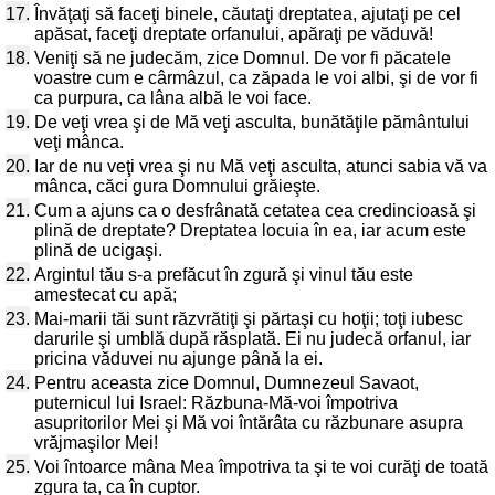
17.
Învăţaţi să faceţi binele, căutaţi dreptatea, ajutaţi pe cel
apăsat, faceţi dreptate orfanului, apăraţi pe văduvă!
18.
Veniţi să ne judecăm, zice Domnul. De vor fi păcatele
voastre cum e cârmâzul, ca zăpada le voi albi, şi de vor fi
ca purpura, ca lâna albă le voi face.
19.
De veţi vrea şi de Mă veţi asculta, bunătăţile pământului
veţi mânca.
20.
Iar de nu veţi vrea şi nu Mă veţi asculta, atunci sabia vă va
mânca, căci gura Domnului grăieşte.
21.
Cum a ajuns ca o desfrânată cetatea cea credincioasă şi
plină de dreptate? Dreptatea locuia în ea, iar acum este
plină de ucigaşi.
22.
Argintul tău s-a prefăcut în zgură şi vinul tău este
amestecat cu apă;
23.
Mai-marii tăi sunt răzvrătiţi şi părtaşi cu hoţii; toţi iubesc
darurile şi umblă după răsplată. Ei nu judecă orfanul, iar
pricina văduvei nu ajunge până la ei.
24.
Pentru aceasta zice Domnul, Dumnezeul Savaot,
puternicul lui Israel: Răzbuna-Mă-voi împotriva
asupritorilor Mei şi Mă voi întărâta cu răzbunare asupra
vrăjmaşilor Mei!
25.
Voi întoarce mâna Mea împotriva ta şi te voi curăţi de toată
zgura ta, ca în cuptor.