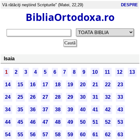
Vă rătăciţi neştiind Scripturile" (Matei, 22,29)
DESPRE
BibliaOrtodoxa.ro
Isaia
1
2
3
4
5
6
7
8
9
10
11
12
13
14
15
16
17
18
19
20
21
22
23
24
25
26
27
28
29
30
31
32
33
34
35
36
37
38
39
40
41
42
43
44
45
46
47
48
49
50
51
52
53
54
55
56
57
58
59
60
61
62
63