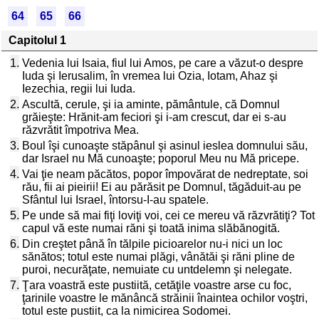
64
65
66
Capitolul 1
1.
Vedenia lui Isaia, fiul lui Amos, pe care a văzut-o despre
Iuda şi Ierusalim, în vremea lui Ozia, Iotam, Ahaz şi
Iezechia, regii lui Iuda.
2.
Ascultă, cerule, şi ia aminte, pământule, că Domnul
grăieşte: Hrănit-am feciori şi i-am crescut, dar ei s-au
răzvrătit împotriva Mea.
3.
Boul îşi cunoaşte stăpânul şi asinul ieslea domnului său,
dar Israel nu Mă cunoaşte; poporul Meu nu Mă pricepe.
4.
Vai ţie neam păcătos, popor împovărat de nedreptate, soi
rău, fii ai pieirii! Ei au părăsit pe Domnul, tăgăduit-au pe
Sfântul lui Israel, întorsu-I-au spatele.
5.
Pe unde să mai fiţi loviţi voi, cei ce mereu vă răzvrătiţi? Tot
capul vă este numai răni şi toată inima slăbănogită.
6.
Din creştet până în tălpile picioarelor nu-i nici un loc
sănătos; totul este numai plăgi, vânătăi şi răni pline de
puroi, necurăţate, nemuiate cu untdelemn şi nelegate.
7.
Ţara voastră este pustiită, cetăţile voastre arse cu foc,
ţarinile voastre le mănâncă străinii înaintea ochilor voştri,
totul este pustiit, ca la nimicirea Sodomei.