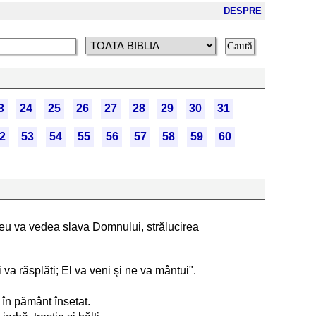
DESPRE
3
24
25
26
27
28
29
30
31
2
53
54
55
56
57
58
59
60
l meu va vedea slava Domnului, strălucirea
 va răsplăti; El va veni şi ne va mântui".
 în pământ însetat.