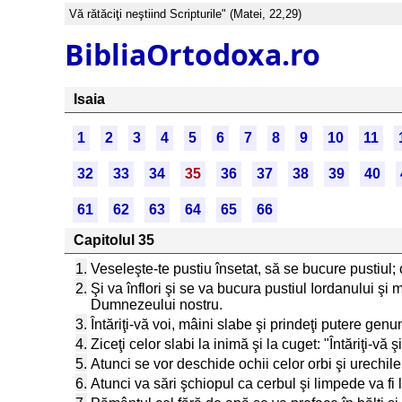
Vă rătăciţi neştiind Scripturile" (Matei, 22,29)
BibliaOrtodoxa.ro
Isaia
1
2
3
4
5
6
7
8
9
10
11
32
33
34
35
36
37
38
39
40
61
62
63
64
65
66
Capitolul 35
1.
Veseleşte-te pustiu însetat, să se bucure pustiul; c
2.
Şi va înflori şi se va bucura pustiul Iordanului ş
Dumnezeului nostru.
3.
Întăriţi-vă voi, mâini slabe şi prindeţi putere gen
4.
Ziceţi celor slabi la inimă şi la cuget: "Întăriţi-v
5.
Atunci se vor deschide ochii celor orbi şi urechile 
6.
Atunci va sări şchiopul ca cerbul şi limpede va fi