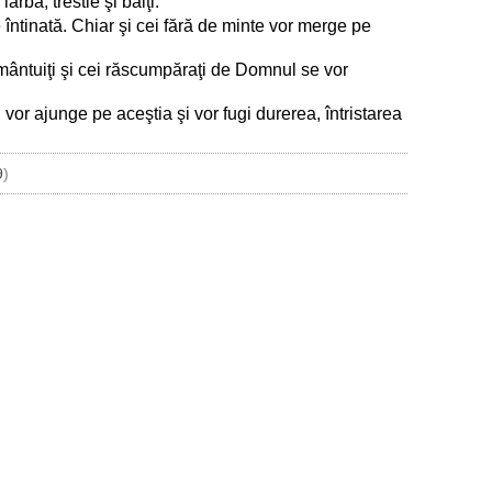
arbă, trestie şi bălţi.
 întinată. Chiar şi cei fără de minte vor merge pe
i mântuiţi şi cei răscumpăraţi de Domnul se vor
 vor ajunge pe aceştia şi vor fugi durerea, întristarea
9
)