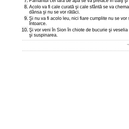
7.
Pământul cel fără de apă se va preface în bălţi şi ţi
8.
Acolo va fi cale curată şi cale sfântă se va chema 
dânsa şi nu se vor rătăci.
9.
Şi nu va fi acolo leu, nici fiare cumplite nu se vo
întoarce.
10.
Şi vor veni în Sion în chiote de bucurie şi veselia
şi suspinarea.
"