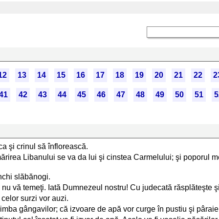
12
13
14
15
16
17
18
19
20
21
22
2
41
42
43
44
45
46
47
48
49
50
51
5
a şi crinul să înflorească.
i mărirea Libanului se va da lui şi cinstea Carmelului; şi poporu
unchi slăbănogi.
ă şi nu vă temeţi. Iată Dumnezeul nostru! Cu judecată răsplăteşte şi
celor surzi vor auzi.
 limba gângavilor; că izvoare de apă vor curge în pustiu şi pâraie