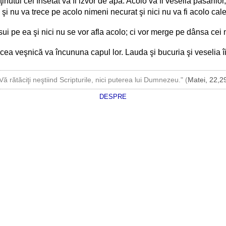
nutul cel însetat va fi izvor de apă. Acolo va fi veselia păsărilor, i
şi nu va trece pe acolo nimeni necurat şi nici nu va fi acolo cale
r sui pe ea şi nici nu se vor afla acolo; ci vor merge pe dânsa ce
 cea veşnică va încununa capul lor. Lauda şi bucuria şi veselia îi
Vă rătăciţi neştiind Scripturile, nici puterea lui Dumnezeu." (
Matei, 22,2
DESPRE