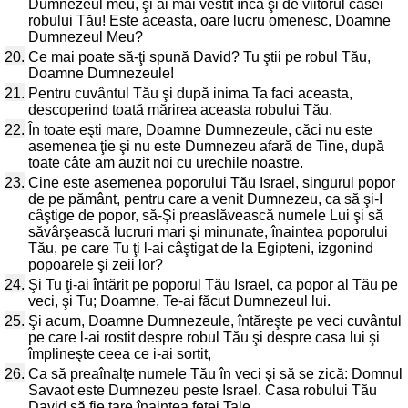
Dumnezeul meu, şi ai mai vestit încă şi de viitorul casei
robului Tău! Este aceasta, oare lucru omenesc, Doamne
Dumnezeul Meu?
20.
Ce mai poate să-ţi spună David? Tu ştii pe robul Tău,
Doamne Dumnezeule!
21.
Pentru cuvântul Tău şi după inima Ta faci aceasta,
descoperind toată mărirea aceasta robului Tău.
22.
În toate eşti mare, Doamne Dumnezeule, căci nu este
asemenea ţie şi nu este Dumnezeu afară de Tine, după
toate câte am auzit noi cu urechile noastre.
23.
Cine este asemenea poporului Tău Israel, singurul popor
de pe pământ, pentru care a venit Dumnezeu, ca să şi-I
câştige de popor, să-Şi preaslăvească numele Lui şi să
săvârşească lucruri mari şi minunate, înaintea poporului
Tău, pe care Tu ţi l-ai câştigat de la Egipteni, izgonind
popoarele şi zeii lor?
24.
Şi Tu ţi-ai întărit pe poporul Tău Israel, ca popor al Tău pe
veci, şi Tu; Doamne, Te-ai făcut Dumnezeul lui.
25.
Şi acum, Doamne Dumnezeule, întăreşte pe veci cuvântul
pe care l-ai rostit despre robul Tău şi despre casa lui şi
împlineşte ceea ce i-ai sortit,
26.
Ca să preaînalţe numele Tău în veci şi să se zică: Domnul
Savaot este Dumnezeu peste Israel. Casa robului Tău
David să fie tare înaintea feţei Tale.