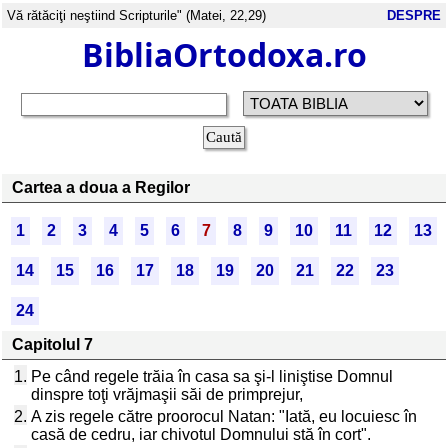
Vă rătăciţi neştiind Scripturile" (Matei, 22,29)
DESPRE
BibliaOrtodoxa.ro
Cartea a doua a Regilor
1
2
3
4
5
6
7
8
9
10
11
12
13
14
15
16
17
18
19
20
21
22
23
24
Capitolul 7
1.
Pe când regele trăia în casa sa şi-l liniştise Domnul
dinspre toţi vrăjmaşii săi de primprejur,
2.
A zis regele către proorocul Natan: "Iată, eu locuiesc în
casă de cedru, iar chivotul Domnului stă în cort".