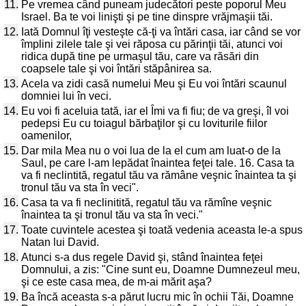
11.
Pe vremea când puneam judecători peste poporul Meu
Israel. Ba te voi linişti şi pe tine dinspre vrăjmaşii tăi.
12.
Iată Domnul îţi vesteşte că-ţi va întări casa, iar când se vor
împlini zilele tale şi vei răposa cu părinţii tăi, atunci voi
ridica după tine pe urmaşul tău, care va răsări din
coapsele tale şi voi întări stăpânirea sa.
13.
Acela va zidi casă numelui Meu şi Eu voi întări scaunul
domniei lui în veci.
14.
Eu voi fi aceluia tată, iar el Îmi va fi fiu; de va greşi, îl voi
pedepsi Eu cu toiagul bărbaţilor şi cu loviturile fiilor
oamenilor,
15.
Dar mila Mea nu o voi lua de la el cum am luat-o de la
Saul, pe care l-am lepădat înaintea feţei tale. 16. Casa ta
va fi neclintită, regatul tău va rămâne veşnic înaintea ta şi
tronul tău va sta în veci".
16.
Casa ta va fi neclinitită, regatul tău va rămîne veşnic
înaintea ta şi tronul tău va sta în veci."
17.
Toate cuvintele acestea şi toată vedenia aceasta le-a spus
Natan lui David.
18.
Atunci s-a dus regele David şi, stând înaintea feţei
Domnului, a zis: "Cine sunt eu, Doamne Dumnezeul meu,
şi ce este casa mea, de m-ai mărit aşa?
19.
Ba încă aceasta s-a părut lucru mic în ochii Tăi, Doamne