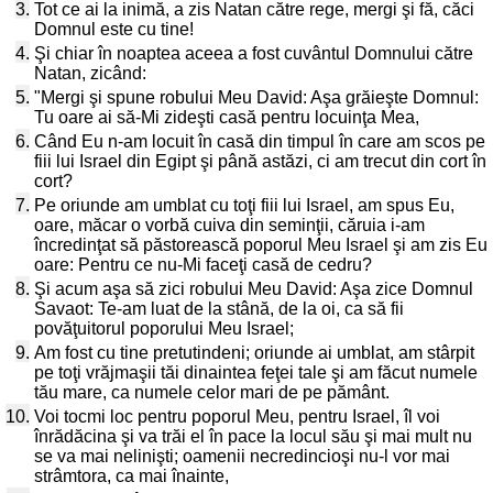
3.
Tot ce ai la inimă, a zis Natan către rege, mergi şi fă, căci
Domnul este cu tine!
4.
Şi chiar în noaptea aceea a fost cuvântul Domnului către
Natan, zicând:
5.
"Mergi şi spune robului Meu David: Aşa grăieşte Domnul:
Tu oare ai să-Mi zideşti casă pentru locuinţa Mea,
6.
Când Eu n-am locuit în casă din timpul în care am scos pe
fiii lui Israel din Egipt şi până astăzi, ci am trecut din cort în
cort?
7.
Pe oriunde am umblat cu toţi fiii lui Israel, am spus Eu,
oare, măcar o vorbă cuiva din seminţii, căruia i-am
încredinţat să păstorească poporul Meu Israel şi am zis Eu
oare: Pentru ce nu-Mi faceţi casă de cedru?
8.
Şi acum aşa să zici robului Meu David: Aşa zice Domnul
Savaot: Te-am luat de la stână, de la oi, ca să fii
povăţuitorul poporului Meu Israel;
9.
Am fost cu tine pretutindeni; oriunde ai umblat, am stârpit
pe toţi vrăjmaşii tăi dinaintea feţei tale şi am făcut numele
tău mare, ca numele celor mari de pe pământ.
10.
Voi tocmi loc pentru poporul Meu, pentru Israel, îl voi
înrădăcina şi va trăi el în pace la locul său şi mai mult nu
se va mai nelinişti; oamenii necredincioşi nu-l vor mai
strâmtora, ca mai înainte,