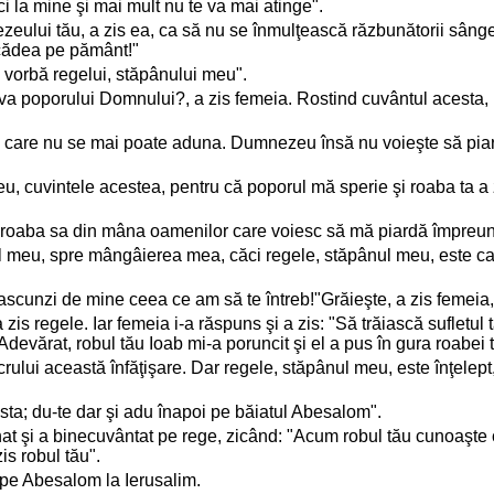
uci la mine şi mai mult nu te va mai atinge".
ului tău, a zis ea, ca să nu se înmulţească răzbunătorii sângel
a cădea pe pământ!"
o vorbă regelui, stăpânului meu".
riva poporului Domnului?, a zis femeia. Rostind cuvântul acesta,
, care nu se mai poate aduna. Dumnezeu însă nu voieşte să piar
, cuvintele acestea, pentru că poporul mă sperie şi roaba ta a 
 roaba sa din mâna oamenilor care voiesc să mă piardă împreun
nul meu, spre mângâierea mea, căci regele, stăpânul meu, este c
ascunzi de mine ceea ce am să te întreb!"Grăieşte, a zis femeia,
is regele. Iar femeia i-a răspuns şi a zis: "Să trăiască sufletul t
devărat, robul tău Ioab mi-a poruncit şi el a pus în gura roabei 
lucrului această înfăţişare. Dar regele, stăpânul meu, este înţele
cesta; du-te dar şi adu înapoi pe băiatul Abesalom".
nat şi a binecuvântat pe rege, zicând: "Acum robul tău cunoaşte că
s robul tău".
 pe Abesalom la Ierusalim.