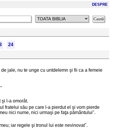
DESPRE
3
24
e de jale, nu te unge cu untdelemn şi fii ca a femeie
!"
t şi l-a omorât.
l fratelui său pe care l-a pierdut el şi vom pierde
 meu nici nume, nici urmaşi pe faţa pământului".
eu; iar regele şi tronul lui este nevinovat".