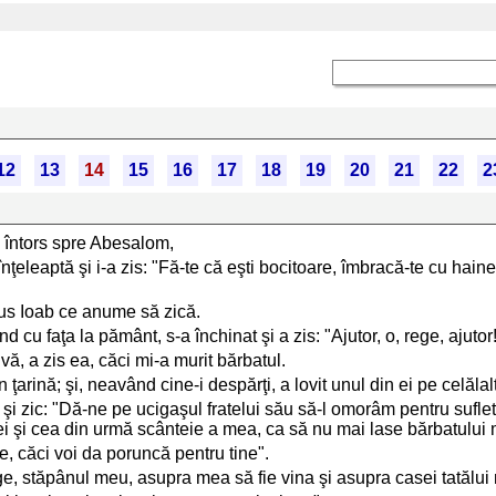
12
13
14
15
16
17
18
19
20
21
22
2
a întors spre Abesalom,
înţeleaptă şi i-a zis: "Fă-te că eşti bocitoare, îmbracă-te cu hain
 spus Ioab ce anume să zică.
cu faţa la pământ, s-a închinat şi a zis: "Ajutor, o, rege, ajutor
ă, a zis ea, căci mi-a murit bărbatul.
n ţarină; şi, neavând cine-i despărţi, a lovit unul din ei pe celălal
 şi zic: "Dă-ne pe ucigaşul fratelui său să-l omorâm pentru sufletu
ă ei şi cea din urmă scânteie a mea, ca să nu mai lase bărbatului
e, căci voi da poruncă pentru tine".
e, stăpânul meu, asupra mea să fie vina şi asupra casei tatălui m