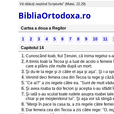
Vă rătăciţi neştiind Scripturile" (Matei, 22,29)
BibliaOrtodoxa.ro
Cartea a doua a Regilor
1
2
3
4
5
6
7
8
9
10
11
Capitolul 14
1.
Cunoscând Ioab, fiul Ţeruiei, că inima regelui s-
2.
A trimis Ioab la Tecoa şi a luat de acolo o femeie 
care a plâns zile multe după un mort;
3.
Şi du-te la rege şi zi către el aşa şi aşa". Şi i-a
4.
Venind deci femeia cea din Tecoa la rege şi căzând 
5.
"Ce ai?" a zis regele către ea. "Sunt de mult văduv
6.
Şi avea roaba ta doi feciori şi aceştia s-au sfădit î
7.
Şi iată s-au sculat toate rudele asupra roabei tale
chiar şi pe moştenitorul lui". Şi aşa vor să sting
8.
"Mergi în pace la casa ta, a zis regele către femei
9.
Dar femeia cea din Tecoa a zis către rege: "O, reg