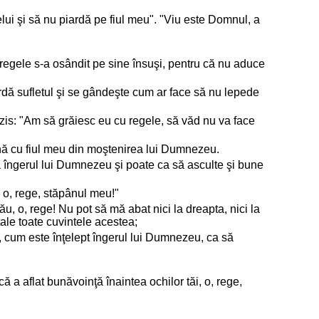
ui şi să nu piardă pe fiul meu". "Viu este Domnul, a
 regele s-a osândit pe sine însuşi, pentru că nu aduce
dă sufletul şi se gândeşte cum ar face să nu lepede
zis: "Am să grăiesc eu cu regele, să văd nu va face
ă cu fiul meu din moştenirea lui Dumnezeu.
a îngerul lui Dumnezeu şi poate ca să asculte şi bune
 o, rege, stăpânul meu!"
ău, o, rege! Nu pot să mă abat nici la dreapta, nici la
tale toate cuvintele acestea;
pt, cum este înţelept îngerul lui Dumnezeu, ca să
 a aflat bunăvoinţă înaintea ochilor tăi, o, rege,