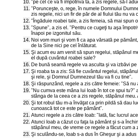
10.
"pe cel ce va fi împotriva ta, a zis regele, să-l ad
11.
"Porunceşte, o, rege, în numele Domnului Dumneze
zis regele, nici un fir de păr de al fiului tău nu v
12.
"Îngăduie roabei tale, a zis femeia, să mai spun 
13.
"Spune", a zis el. "Pentru ce cugeţi tu aşa împot
înapoi pe izgonitul său.
14.
Noi vom muri şi vom fi ca apa vărsată pe pământ
de la Sine nici pe cel înlăturat.
15.
Şi acum eu am venit să spun regelui, stăpânul meu
el după cuvântul roabei sale?
16.
De bună seamă regele va asculta şi va izbăvi pe
17.
Şi roaba ta a zis: Să fie cuvântul regelui, stăpâ
şi rele, şi Domnul Dumnezeul tău va fi cu tine".
18.
Şi răspunzând, regele a zis către femeie: "Să nu 
19.
"Nu cumva este mâna lui Ioab în tot ce spui tu?" a z
stânga de la ceea ce a zis regele, stăpânul meu. A
20.
Şi tot robul tău m-a învăţat ca prin pildă să dau 
cunoască tot ce este pe pământ".
21.
Atunci regele a zis către Ioab: "Iată, fac lucrul a
22.
Atunci Ioab a căzut cu faţa la pământ şi s-a închi
stăpânul meu, de vreme ce regele a făcut cum a zi
23.
Şi sculându-se, Ioab s-a dus în Gheşur şi a adus