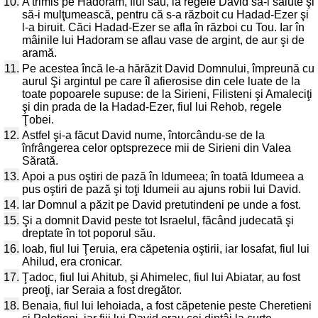
10.
A trimis pe Hadoram, fiul său, la regele David să-l salute şi
să-i mulţumească, pentru că s-a războit cu Hadad-Ezer şi
l-a biruit. Căci Hadad-Ezer se afla în război cu Tou. Iar în
mâinile lui Hadoram se aflau vase de argint, de aur şi de
aramă.
11.
Pe acestea încă le-a hărăzit David Domnului, împreună cu
aurul Şi argintul pe care îl afierosise din cele luate de la
toate popoarele supuse: de la Sirieni, Filisteni şi Amaleciţi
şi din prada de la Hadad-Ezer, fiul lui Rehob, regele
Ţobei.
12.
Astfel şi-a făcut David nume, întorcându-se de la
înfrângerea celor optsprezece mii de Sirieni din Valea
Sărată.
13.
Apoi a pus oştiri de pază în Idumeea; în toată Idumeea a
pus oştiri de pază şi toţi Idumeii au ajuns robii lui David.
14.
Iar Domnul a păzit pe David pretutindeni pe unde a fost.
15.
Şi a domnit David peste tot Israelul, făcând judecată şi
dreptate în tot poporul său.
16.
Ioab, fiul lui Ţeruia, era căpetenia oştirii, iar Iosafat, fiul lui
Ahilud, era cronicar.
17.
Ţadoc, fiul lui Ahitub, şi Ahimelec, fiul lui Abiatar, au fost
preoţi, iar Seraia a fost dregător.
18.
Benaia, fiul lui Iehoiada, a fost căpetenie peste Cheretieni