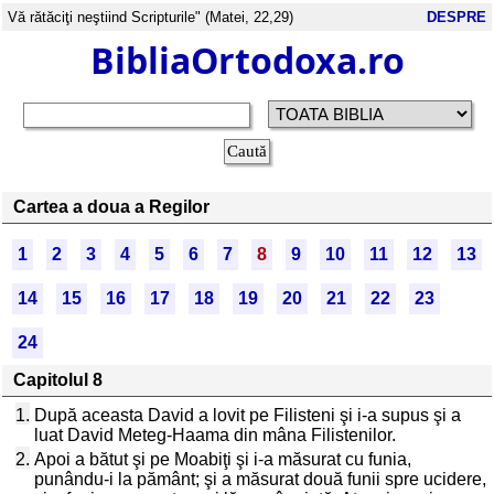
Vă rătăciţi neştiind Scripturile" (Matei, 22,29)
DESPRE
BibliaOrtodoxa.ro
Cartea a doua a Regilor
1
2
3
4
5
6
7
8
9
10
11
12
13
14
15
16
17
18
19
20
21
22
23
24
Capitolul 8
1.
După aceasta David a lovit pe Filisteni şi i-a supus şi a
luat David Meteg-Haama din mâna Filistenilor.
2.
Apoi a bătut şi pe Moabiţi şi i-a măsurat cu funia,
punându-i la pământ; şi a măsurat două funii spre ucidere,