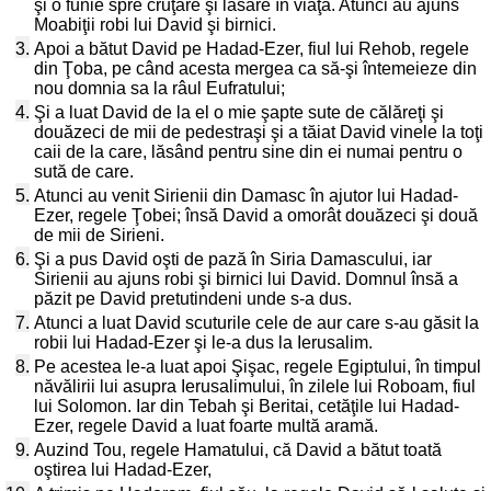
şi o funie spre cruţare şi lăsare în viaţă. Atunci au ajuns
Moabiţii robi lui David şi birnici.
3.
Apoi a bătut David pe Hadad-Ezer, fiul lui Rehob, regele
din Ţoba, pe când acesta mergea ca să-şi întemeieze din
nou domnia sa la râul Eufratului;
4.
Şi a luat David de la el o mie şapte sute de călăreţi şi
douăzeci de mii de pedestraşi şi a tăiat David vinele la toţi
caii de la care, lăsând pentru sine din ei numai pentru o
sută de care.
5.
Atunci au venit Sirienii din Damasc în ajutor lui Hadad-
Ezer, regele Ţobei; însă David a omorât douăzeci şi două
de mii de Sirieni.
6.
Şi a pus David oşti de pază în Siria Damascului, iar
Sirienii au ajuns robi şi birnici lui David. Domnul însă a
păzit pe David pretutindeni unde s-a dus.
7.
Atunci a luat David scuturile cele de aur care s-au găsit la
robii lui Hadad-Ezer şi le-a dus la Ierusalim.
8.
Pe acestea le-a luat apoi Şişac, regele Egiptului, în timpul
năvălirii lui asupra Ierusalimului, în zilele lui Roboam, fiul
lui Solomon. Iar din Tebah şi Beritai, cetăţile lui Hadad-
Ezer, regele David a luat foarte multă aramă.
9.
Auzind Tou, regele Hamatului, că David a bătut toată
oştirea lui Hadad-Ezer,